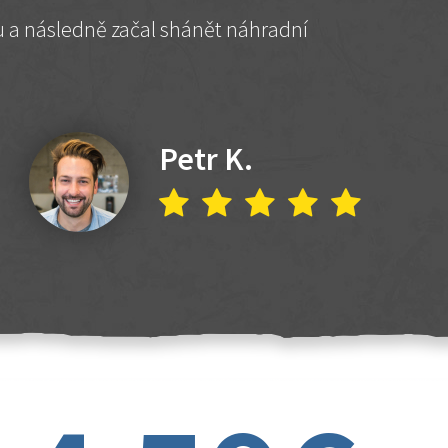
hu a následně začal shánět náhradní
Petr K.