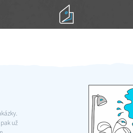
Práci hradíte po výkonu na místě
Odměna po práci
akázky.
 pak už
ám