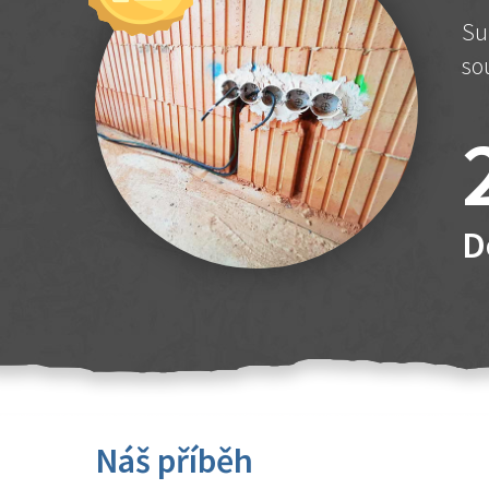
Su
so
D
Náš příběh