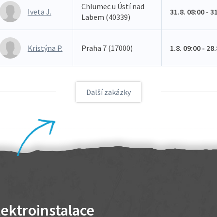
Chlumec u Ústí nad
Iveta J.
31.8. 08:00 - 3
Labem (40339)
Kristýna P.
Praha 7 (17000)
1.8. 09:00 - 28
Další zakázky
lektroinstalace