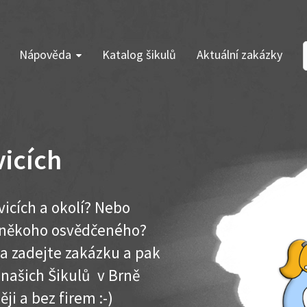
Nápověda
Katalog šikulů
Aktuální zakázky
vicích
vicích a okolí? Nebo
e někoho osvědčeného?
ma zadejte zakázku a pak
 našich Šikulů v Brně
ěji a bez firem :-)