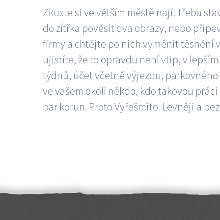
Zkuste si ve větším městě najít třeba sta
do zítřka pověsit dva obrazy, nebo připev
firmy a chtějte po nich vyměnit těsnění v
ujistíte, že to opravdu není vtip, v lepš
týdnů, účet včetně výjezdu, parkovného a
ve vašem okolí někdo, kdo takovou práci
par korun. Proto Vyřešmito. Levněji a bez