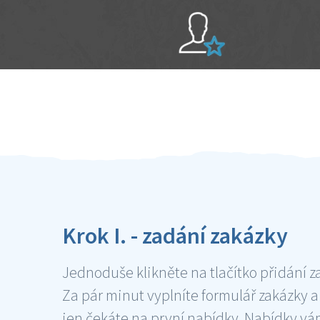
Sami hodnotíte schopnosti šikulů
Ověření šikulové
Krok I. - zadání zakázky
Jednoduše klikněte na tlačítko přidání z
Za pár minut vyplníte formulář zakázky a
jen čekáte na první nabídky. Nabídky v