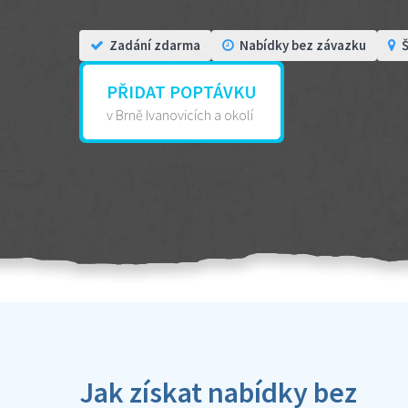
Zadání zdarma
Nabídky bez závazku
Š
PŘIDAT POPTÁVKU
v Brně Ivanovicích a okolí
Jak získat nabídky bez