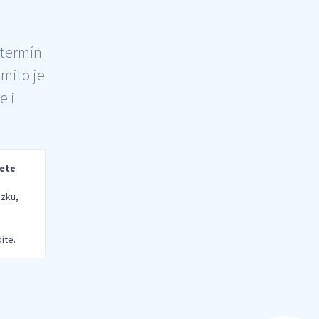
 termín
šmito je
e i
rete
zku,
íte.