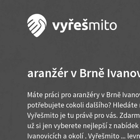
aranžér v Brně Ivano
Máte práci pro aranžéry v Brně Ivano
potřebujete cokoli dalšího? Hledát
Vyřešmito je tu právě pro vás. Zdar
už si jen vyberete nejlepší z nabídek
Ivanovicích a okolí . Vyřešmito ... levn