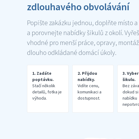
zdlouhavého obvolávání
Popište zakázku jednou, doplňte místo a
a porovnejte nabídky šikulů z okolí. Vyře
vhodné pro menší práce, opravy, montáž
dlouho odkládané domácí úkoly.
1. Zadáte
2. Přijdou
3. Vybe
poptávku.
nabídky.
šikulu.
Stačí několik
Vidíte cenu,
Bez záva
detailů, fotka je
komunikaci a
dokud si
výhoda.
dostupnost.
nabídku
nepotvrd