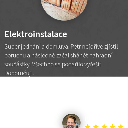
Elektroinstalace
Super jednání a domluva. Petr nejdříve zjistil
poruchu a následně začal shánět náhradní
součástky. Všechno se podařilo vyřešit.
Doporučuji!
2 500 Kč
Dohodnutá cena
Petr K.