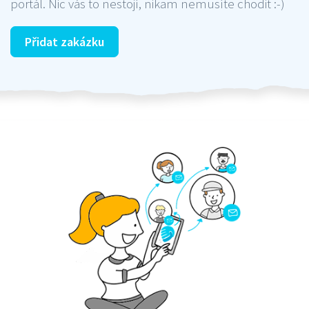
portál. Nic vás to nestojí, nikam nemusíte chodit :-)
Přidat zakázku