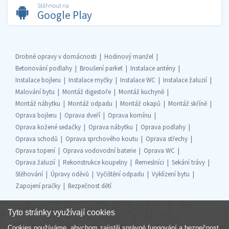
Stáhnout na
Google Play
Drobné opravy v domácnosti
Hodinový manžel
Betonování podlahy
Broušení parket
Instalace antény
Instalace bojleru
Instalace myčky
Instalace WC
Instalace žaluzií
Malování bytu
Montáž digestoře
Montáž kuchyně
Montáž nábytku
Montáž odpadu
Montáž okapů
Montáž skříně
Oprava bojleru
Oprava dveří
Oprava komínu
Oprava kožené sedačky
Oprava nábytku
Oprava podlahy
Oprava schodů
Oprava sprchového koutu
Oprava střechy
Oprava topení
Oprava vodovodní baterie
Oprava WC
Oprava žaluzií
Rekonstrukce koupelny
Řemeslníci
Sekání trávy
Stěhování
Úpravy oděvů
Vyčištění odpadu
Vyklízení bytu
Zapojení pračky
Bezpečnost dětí
Tyto stránky využívají cookies
Cookies používáme, abychom zajistili správné fungování a bezpečnost