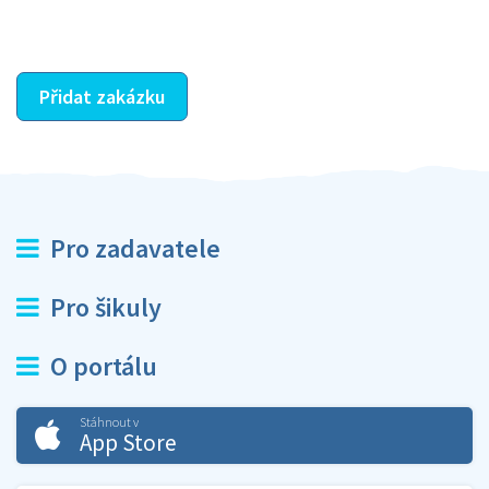
ostatní dozví z vašeho vzájemného hodnocení. A
máte vyřešeno :-)
Přidat zakázku
Pro zadavatele
Pro šikuly
O portálu
Stáhnout v
App Store