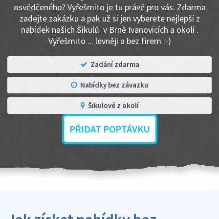
osvědčeného? Vyřešmito je tu právě pro vás. Zdarma
zadejte zakázku a pak už si jen vyberete nejlepší z
nabídek našich Šikulů v Brně Ivanovicích a okolí .
Vyřešmito ... levněji a bez firem :-)
Zadání zdarma
Nabídky bez závazku
Šikulové z okolí
PŘIDAT POPTÁVKU