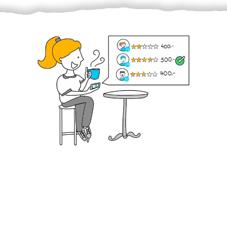
Krok III. - Hodnocení
Vybraný šikula vaše zadání po domluvě a v souladu s
jeho nabídkou vyřeší. Po splnění úkolu mu náleží
dohodnutá odměna. Zda proběhlo vše jak mělo, se