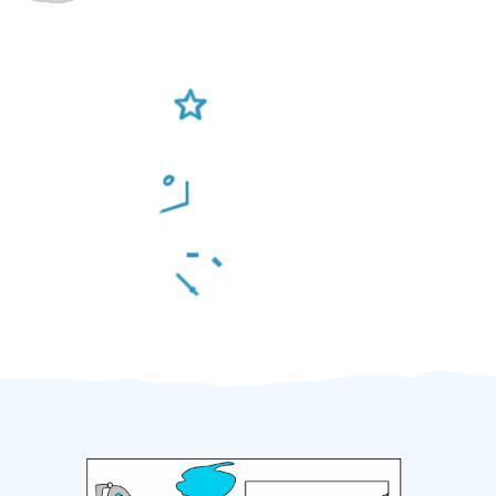
Ověření šikulové
Odměna po práci
Za 2 minuty