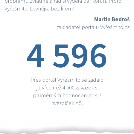
problému zvládne a rád si vydělá par korun. Proto
Vyřešmito. Levněji a bez firem!
Martin Bedroš
zakladatel portálu Vyřešmito.cz
4 596
Přes portál Vyřešmito se zadalo
již více než 4 500 zakázek s
průměrným hodnocením 4,7
hvězdiček z 5.