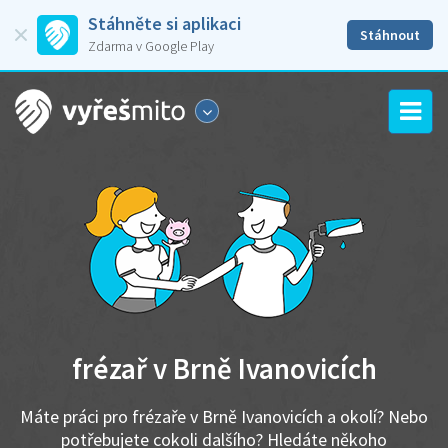
Stáhněte si aplikaci
Stáhnout
Zdarma v Google Play
frézař v Brně Ivanovicích
Máte práci pro frézaře v Brně Ivanovicích a okolí? Nebo
potřebujete cokoli dalšího? Hledáte někoho