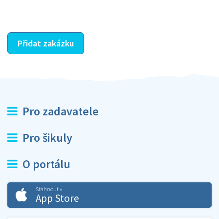
ostatní dozví z vašeho vzájemného hodnocení. A
máte vyřešeno :-)
Přidat zakázku
Pro zadavatele
Pro šikuly
O portálu
Stáhnout v
App Store