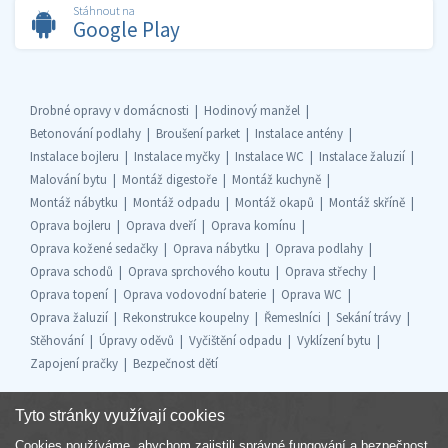
Stáhnout na
Google Play
Drobné opravy v domácnosti
Hodinový manžel
Betonování podlahy
Broušení parket
Instalace antény
Instalace bojleru
Instalace myčky
Instalace WC
Instalace žaluzií
Malování bytu
Montáž digestoře
Montáž kuchyně
Montáž nábytku
Montáž odpadu
Montáž okapů
Montáž skříně
Oprava bojleru
Oprava dveří
Oprava komínu
Oprava kožené sedačky
Oprava nábytku
Oprava podlahy
Oprava schodů
Oprava sprchového koutu
Oprava střechy
Oprava topení
Oprava vodovodní baterie
Oprava WC
Oprava žaluzií
Rekonstrukce koupelny
Řemeslníci
Sekání trávy
Stěhování
Úpravy oděvů
Vyčištění odpadu
Vyklízení bytu
Zapojení pračky
Bezpečnost dětí
Tyto stránky využívají cookies
Cookies používáme, abychom zajistili správné fungování a bezpečnost