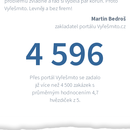
problému zvládne a rád si vydělá par korun. Proto
Vyřešmito. Levněji a bez firem!
Martin Bedroš
zakladatel portálu Vyřešmito.cz
4 596
Přes portál Vyřešmito se zadalo
již více než 4 500 zakázek s
průměrným hodnocením 4,7
hvězdiček z 5.