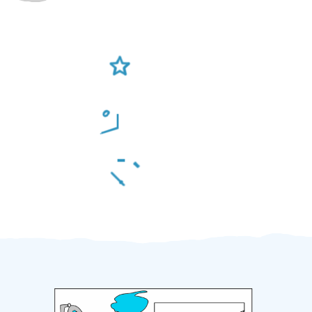
Ověření šikulové
Odměna po práci
Za 2 minuty