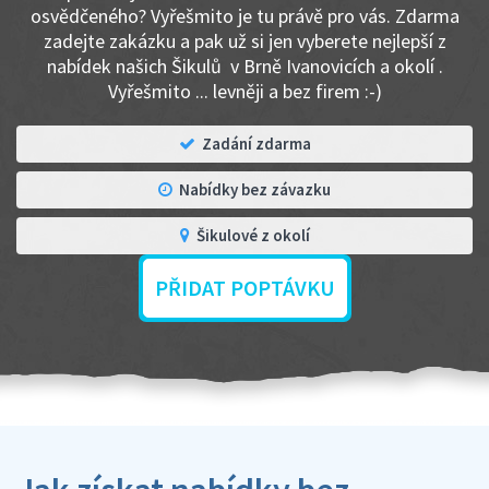
osvědčeného? Vyřešmito je tu právě pro vás. Zdarma
zadejte zakázku a pak už si jen vyberete nejlepší z
nabídek našich Šikulů v Brně Ivanovicích a okolí .
Vyřešmito ... levněji a bez firem :-)
Zadání zdarma
Nabídky bez závazku
Šikulové z okolí
PŘIDAT POPTÁVKU