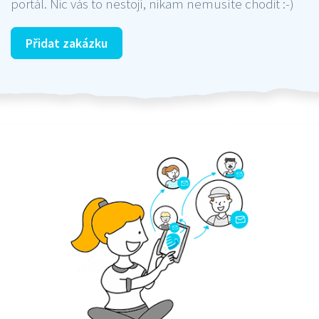
portál. Nic vás to nestojí, nikam nemusíte chodit :-)
Přidat zakázku