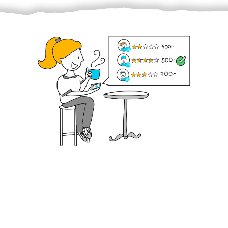
Krok III. - Hodnocení
Vybraný šikula vaše zadání po domluvě a v souladu s
jeho nabídkou vyřeší. Po splnění úkolu mu náleží
dohodnutá odměna. Zda proběhlo vše jak mělo, se