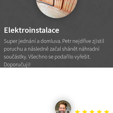
Elektroinstalace
Super jednání a domluva. Petr nejdříve zjistil
poruchu a následně začal shánět náhradní
součástky. Všechno se podařilo vyřešit.
Doporučuji!
2 500 Kč
Dohodnutá cena
Petr K.