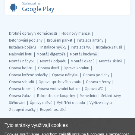
Stáhnout na
Google Play
Drobné opravy v domácnosti
Hodinový manžel
Betonování podlahy
Broušení parket
Instalace antény
Instalace bojleru
Instalace myčky
Instalace WC
Instalace žaluzií
Malování bytu
Montáž digestoře
Montáž kuchyně
Montáž nábytku
Montáž odpadu
Montáž okapů
Montáž skříně
Oprava bojleru
Oprava dveří
Oprava komínu
Oprava kožené sedačky
Oprava nábytku
Oprava podlahy
Oprava schodů
Oprava sprchového koutu
Oprava střechy
Oprava topení
Oprava vodovodní baterie
Oprava WC
Oprava žaluzií
Rekonstrukce koupelny
Řemeslníci
Sekání trávy
Stěhování
Úpravy oděvů
Vyčištění odpadu
Vyklízení bytu
Zapojení pračky
Bezpečnost dětí
Tyto stránky využívají cookies
Cookies používáme, abychom zajistili správné fungování a bezpečnost