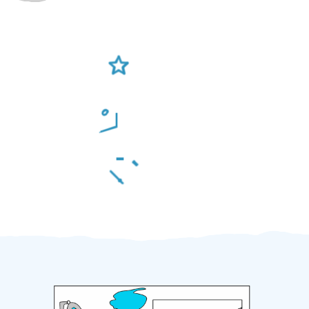
Ověření šikulové
Odměna po práci
Za 2 minuty