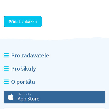
ostatní dozví z vašeho vzájemného hodnocení. A
máte vyřešeno :-)
Přidat zakázku
Pro zadavatele
Pro šikuly
O portálu
Stáhnout v
App Store