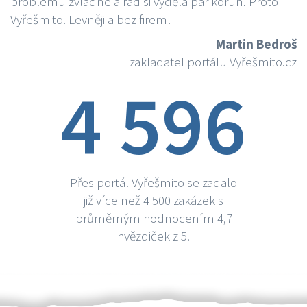
problému zvládne a rád si vydělá par korun. Proto
Vyřešmito. Levněji a bez firem!
Martin Bedroš
zakladatel portálu Vyřešmito.cz
4 596
Přes portál Vyřešmito se zadalo
již více než 4 500 zakázek s
průměrným hodnocením 4,7
hvězdiček z 5.