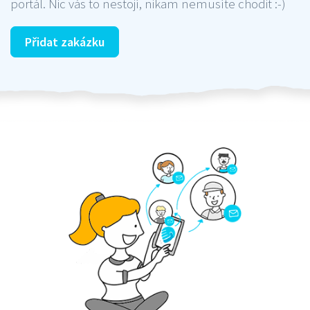
portál. Nic vás to nestojí, nikam nemusíte chodit :-)
Přidat zakázku