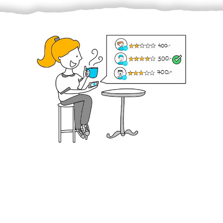
Krok III. - Hodnocení
Vybraný šikula vaše zadání po domluvě a v souladu s
jeho nabídkou vyřeší. Po splnění úkolu mu náleží
dohodnutá odměna. Zda proběhlo vše jak mělo, se