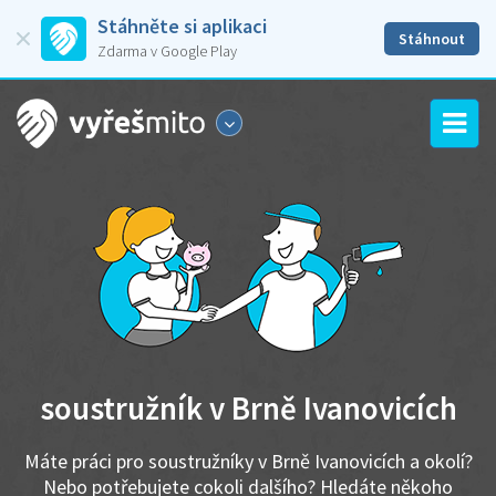
Stáhněte si aplikaci
Stáhnout
Zdarma v Google Play
soustružník v Brně Ivanovicích
Máte práci pro soustružníky v Brně Ivanovicích a okolí?
Nebo potřebujete cokoli dalšího? Hledáte někoho