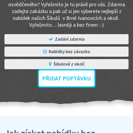
osvědčeného? Vyřešmito je tu právě pro vás. Zdarma
zadejte zakázku a pak už si jen vyberete nejlepší z
nabídek našich Šikulů v Brně Ivanovicích a okolí .
Vyřešmito ... levněji a bez firem :-)
Zadání zdarma
Nabídky bez závazku
Šikulové z okolí
PŘIDAT POPTÁVKU