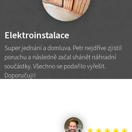
Elektroinstalace
Super jednání a domluva. Petr nejdříve zjistil
poruchu a následně začal shánět náhradní
součástky. Všechno se podařilo vyřešit.
Doporučuji!
2 500 Kč
Dohodnutá cena
Petr K.