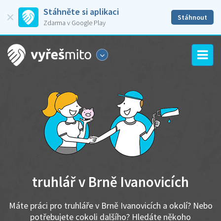
Stáhněte si aplikaci
Stáhnout
Zdarma v Google Play
truhlář v Brně Ivanovicích
Máte práci pro truhláře v Brně Ivanovicích a okolí? Nebo
potřebujete cokoli dalšího? Hledáte někoho