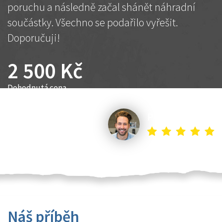
poruchu a následně začal shánět náhradní
součástky. Všechno se podařilo vyřešit.
Doporučuji!
2 500 Kč
Dohodnutá cena
Petr K.
Náš příběh