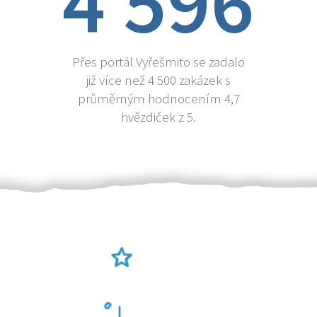
4 596
Přes portál Vyřešmito se zadalo
již více než 4 500 zakázek s
průměrným hodnocením 4,7
hvězdiček z 5.
Ověření šikulové
Odměna po práci