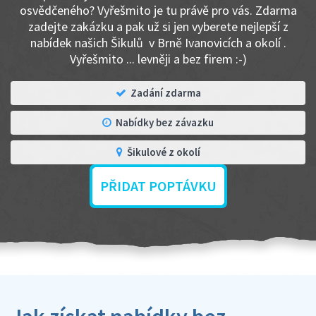
osvědčeného? Vyřešmito je tu právě pro vás. Zdarma
zadejte zakázku a pak už si jen vyberete nejlepší z
nabídek našich Šikulů v Brně Ivanovicích a okolí .
Vyřešmito ... levněji a bez firem :-)
Zadání zdarma
Nabídky bez závazku
Šikulové z okolí
PŘIDAT POPTÁVKU