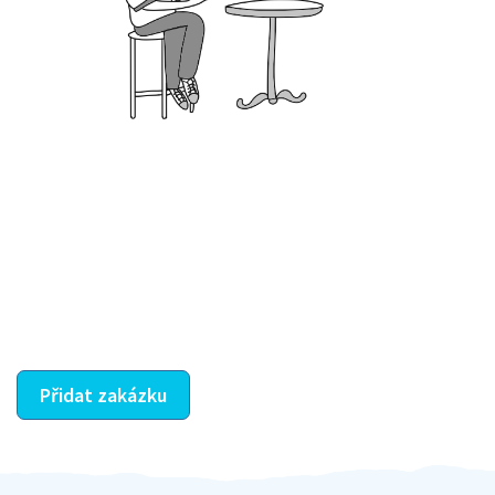
Krok III. - Hodnocení
Vybraný šikula vaše zadání po domluvě a v souladu s
jeho nabídkou vyřeší. Po splnění úkolu mu náleží
dohodnutá odměna. Zda proběhlo vše jak mělo, se
ostatní dozví z vašeho vzájemného hodnocení. A
máte vyřešeno :-)
Přidat zakázku