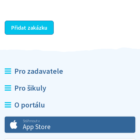
ostatní dozví z vašeho vzájemného hodnocení. A
máte vyřešeno :-)
Přidat zakázku
Pro zadavatele
Pro šikuly
O portálu
Stáhnout v
App Store