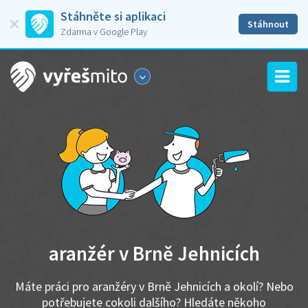
Stáhněte si aplikaci
Stáhnout
Zdarma v Google Play
aranžér v Brně Jehnicích
Máte práci pro aranžéry v Brně Jehnicích a okolí? Nebo
potřebujete cokoli dalšího? Hledáte někoho