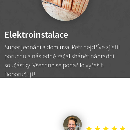
Elektroinstalace
Super jednání a domluva. Petr nejdříve zjistil
poruchu a následně začal shánět náhradní
součástky. Všechno se podařilo vyřešit.
Doporučuji!
2 500 Kč
Dohodnutá cena
Petr K.