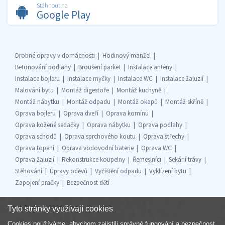
Stáhnout na
Google Play
Drobné opravy v domácnosti
Hodinový manžel
Betonování podlahy
Broušení parket
Instalace antény
Instalace bojleru
Instalace myčky
Instalace WC
Instalace žaluzií
Malování bytu
Montáž digestoře
Montáž kuchyně
Montáž nábytku
Montáž odpadu
Montáž okapů
Montáž skříně
Oprava bojleru
Oprava dveří
Oprava komínu
Oprava kožené sedačky
Oprava nábytku
Oprava podlahy
Oprava schodů
Oprava sprchového koutu
Oprava střechy
Oprava topení
Oprava vodovodní baterie
Oprava WC
Oprava žaluzií
Rekonstrukce koupelny
Řemeslníci
Sekání trávy
Stěhování
Úpravy oděvů
Vyčištění odpadu
Vyklízení bytu
Zapojení pračky
Bezpečnost dětí
Tyto stránky využívají cookies
Cookies používáme, abychom zajistili správné fungování a bezpečnost