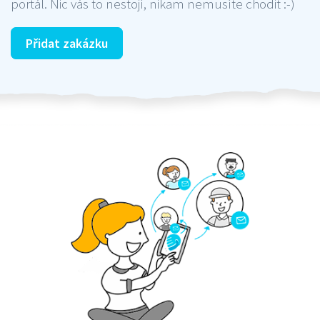
portál. Nic vás to nestojí, nikam nemusíte chodit :-)
Přidat zakázku