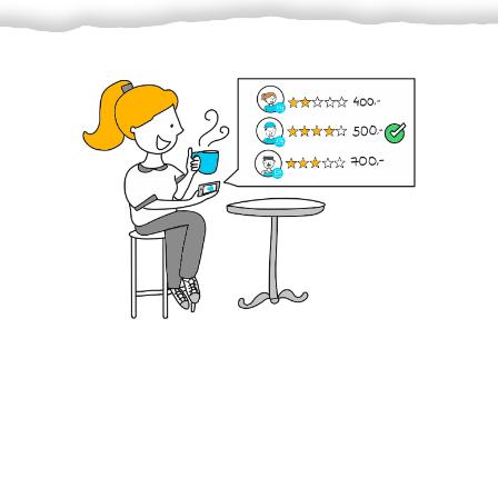
Krok III. - Hodnocení
Vybraný šikula vaše zadání po domluvě a v souladu s
jeho nabídkou vyřeší. Po splnění úkolu mu náleží
dohodnutá odměna. Zda proběhlo vše jak mělo, se