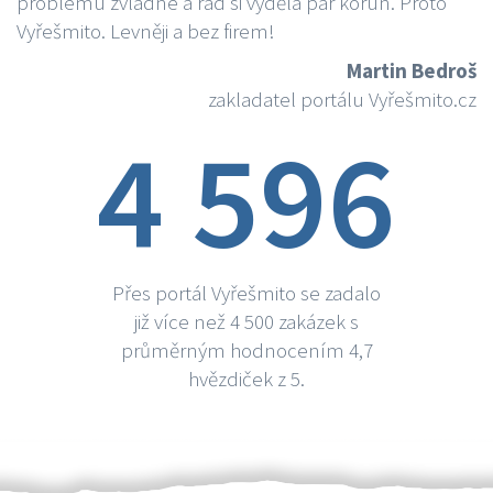
problému zvládne a rád si vydělá par korun. Proto
Vyřešmito. Levněji a bez firem!
Martin Bedroš
zakladatel portálu Vyřešmito.cz
4 596
Přes portál Vyřešmito se zadalo
již více než 4 500 zakázek s
průměrným hodnocením 4,7
hvězdiček z 5.