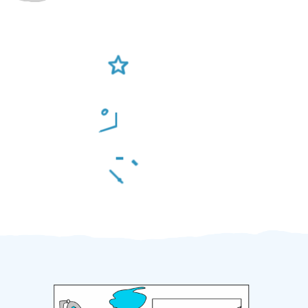
Ověření šikulové
Odměna po práci
Za 2 minuty