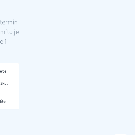
 termín
šmito je
e i
rete
zku,
íte.