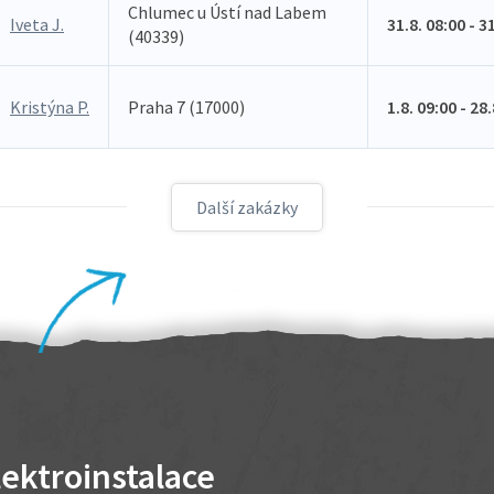
Chlumec u Ústí nad Labem
Iveta J.
31.8. 08:00 - 3
(40339)
Kristýna P.
Praha 7 (17000)
1.8. 09:00 - 28
Další zakázky
lektroinstalace