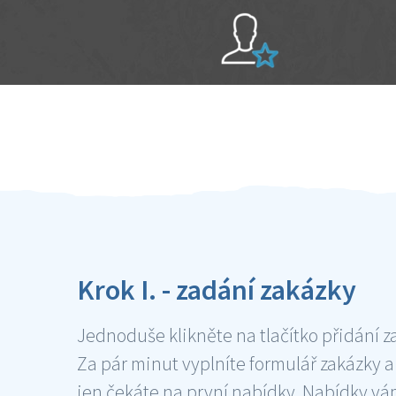
Sami hodnotíte schopnosti šikulů
Ověření šikulové
Krok I. - zadání zakázky
Jednoduše klikněte na tlačítko přidání z
Za pár minut vyplníte formulář zakázky a
jen čekáte na první nabídky. Nabídky v