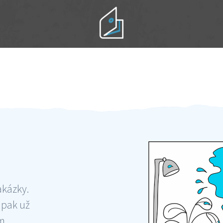
Práci hradíte po výkonu na místě
Odměna po práci
akázky.
 pak už
ám