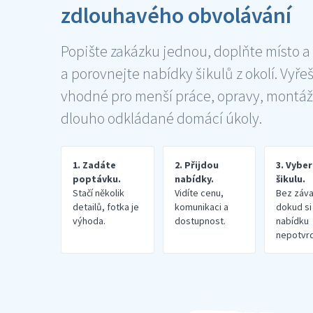
zdlouhavého obvolávání
Popište zakázku jednou, doplňte místo a
a porovnejte nabídky šikulů z okolí. Vyře
vhodné pro menší práce, opravy, montáž
dlouho odkládané domácí úkoly.
1. Zadáte
2. Přijdou
3. Vybe
poptávku.
nabídky.
šikulu.
Stačí několik
Vidíte cenu,
Bez záva
detailů, fotka je
komunikaci a
dokud si
výhoda.
dostupnost.
nabídku
nepotvrd