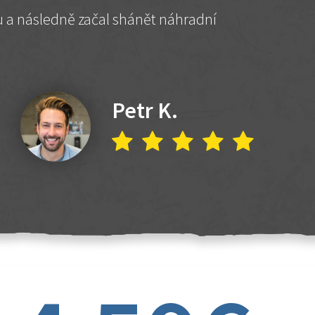
hu a následně začal shánět náhradní
Petr K.