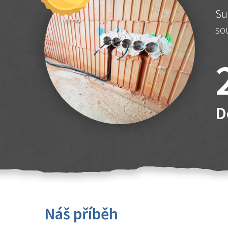
Su
so
D
Náš příběh