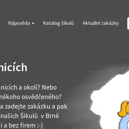
Nápověda
Katalog šikulů
Aktuální zakázky
nicích
hnicích a okolí? Nebo
e někoho osvědčeného?
ma zadejte zakázku a pak
 našich Šikulů v Brně
i a bez firem :-)