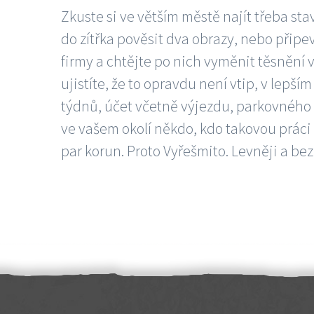
Zkuste si ve větším městě najít třeba sta
do zítřka pověsit dva obrazy, nebo připev
firmy a chtějte po nich vyměnit těsnění v
ujistíte, že to opravdu není vtip, v lepš
týdnů, účet včetně výjezdu, parkovného a
ve vašem okolí někdo, kdo takovou práci
par korun. Proto Vyřešmito. Levněji a bez