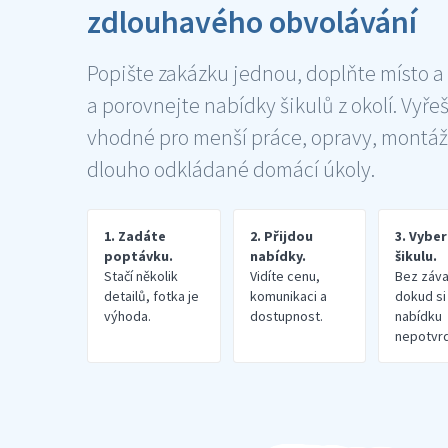
zdlouhavého obvolávání
Popište zakázku jednou, doplňte místo a
a porovnejte nabídky šikulů z okolí. Vyře
vhodné pro menší práce, opravy, montáž
dlouho odkládané domácí úkoly.
1. Zadáte
2. Přijdou
3. Vybe
poptávku.
nabídky.
šikulu.
Stačí několik
Vidíte cenu,
Bez záva
detailů, fotka je
komunikaci a
dokud si
výhoda.
dostupnost.
nabídku
nepotvrd