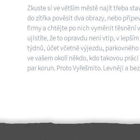
Zkuste si ve větším městě najít třeba sta
do zítřka pověsit dva obrazy, nebo připev
firmy a chtějte po nich vyměnit těsnění v
ujistíte, že to opravdu není vtip, v lepš
týdnů, účet včetně výjezdu, parkovného a
ve vašem okolí někdo, kdo takovou práci
par korun. Proto Vyřešmito. Levněji a bez