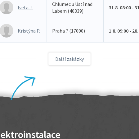
Chlumec u Ústí nad
Iveta J.
31.8. 08:00 - 3
Labem (40339)
Kristýna P.
Praha 7 (17000)
1.8. 09:00 - 28
Další zakázky
lektroinstalace