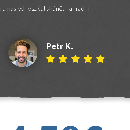
hu a následně začal shánět náhradní
Petr K.