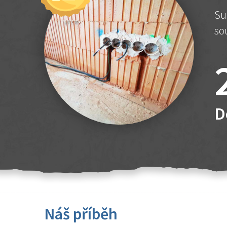
Su
so
D
Náš příběh