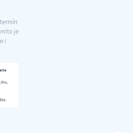
 termín
šmito je
e i
rete
zku,
íte.