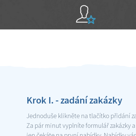
Sami hodnotíte schopnosti šikulů
Ověření šikulové
Krok I. - zadání zakázky
Jednoduše klikněte na tlačítko přidání z
Za pár minut vyplníte formulář zakázky a
jen čekáte na první nabídky. Nabídky v