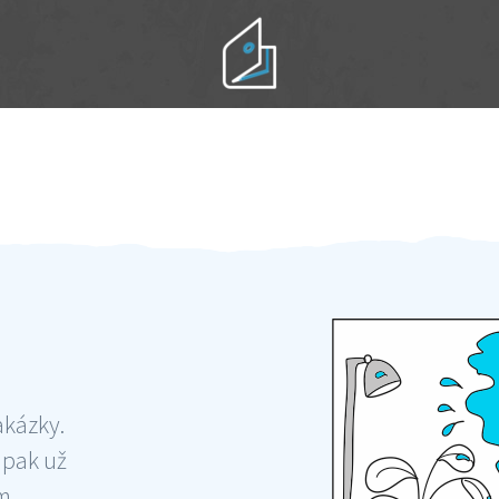
Práci hradíte po výkonu na místě
Odměna po práci
akázky.
 pak už
ám