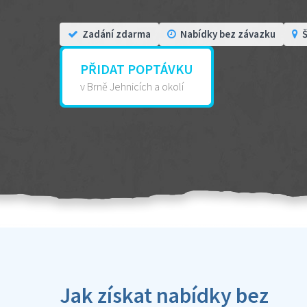
Zadání zdarma
Nabídky bez závazku
Š
PŘIDAT POPTÁVKU
v Brně Jehnicích a okolí
Jak získat nabídky bez