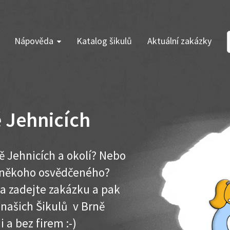
Nápověda
Katalog šikulů
Aktuální zakázky
ě Jehnicích
ě Jehnicích a okolí? Nebo
e někoho osvědčeného?
ma zadejte zakázku a pak
 našich Šikulů v Brně
i a bez firem :-)