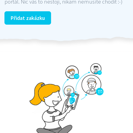
portál. Nic vás to nestojí, nikam nemusíte chodit :-)
Přidat zakázku