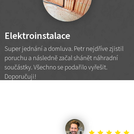
Elektroinstalace
Super jednání a domluva. Petr nejdříve zjistil
poruchu a následně začal shánět náhradní
součástky. Všechno se podařilo vyřešit.
Doporučuji!
2 500 Kč
Dohodnutá cena
Petr K.