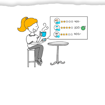
Krok III. - Hodnocení
Vybraný šikula vaše zadání po domluvě a v souladu s
jeho nabídkou vyřeší. Po splnění úkolu mu náleží
dohodnutá odměna. Zda proběhlo vše jak mělo, se