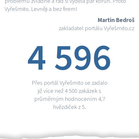
problému zvládne a rád si vydělá par korun. Proto
Vyřešmito. Levněji a bez firem!
Martin Bedroš
zakladatel portálu Vyřešmito.cz
4 596
Přes portál Vyřešmito se zadalo
již více než 4 500 zakázek s
průměrným hodnocením 4,7
hvězdiček z 5.