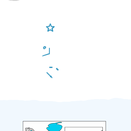
Ověření šikulové
Odměna po práci
Za 2 minuty