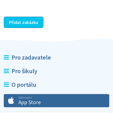
ostatní dozví z vašeho vzájemného hodnocení. A
máte vyřešeno :-)
Přidat zakázku
Pro zadavatele
Pro šikuly
O portálu
Stáhnout v
App Store