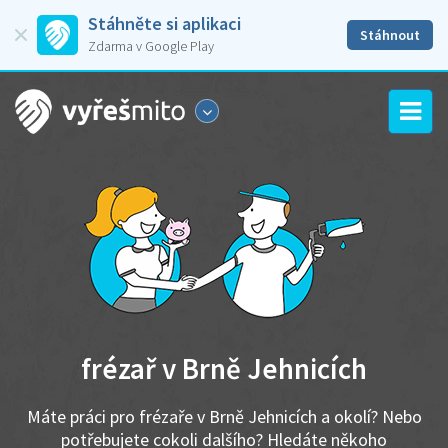
Stáhněte si aplikaci
Stáhnout
Zdarma v Google Play
frézař v Brně Jehnicích
Máte práci pro frézaře v Brně Jehnicích a okolí? Nebo
potřebujete cokoli dalšího? Hledáte někoho