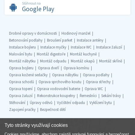
Stáhnout na
Google Play
Drobné opravy v domácnosti
Hodinový manžel
Betonování podlahy
Broušení parket
Instalace antény
Instalace bojleru
Instalace myčky
Instalace WC
Instalace žaluzií
Malování bytu
Montáž digestoře
Montáž kuchyně
Montáž nábytku
Montáž odpadu
Montáž okapů
Montáž skříně
Oprava bojleru
Oprava dveří
Oprava komínu
Oprava kožené sedačky
Oprava nábytku
Oprava podlahy
Oprava schodů
Oprava sprchového koutu
Oprava střechy
Oprava topení
Oprava vodovodní baterie
Oprava WC
Oprava žaluzií
Rekonstrukce koupelny
Řemeslníci
Sekání trávy
Stěhování
Úpravy oděvů
Vyčištění odpadu
Vyklízení bytu
Zapojení pračky
Bezpečnost dětí
Tyto stránky využívají cookies
Cookies používáme, abychom zajistili správné fungování a bezpečnost