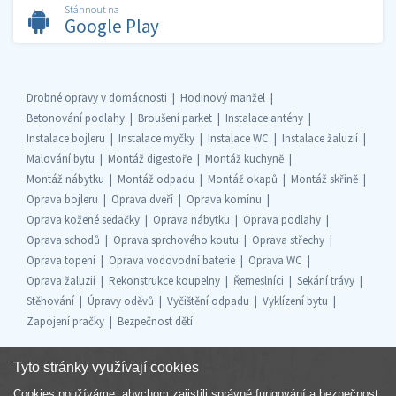
Stáhnout na
Google Play
Drobné opravy v domácnosti
Hodinový manžel
Betonování podlahy
Broušení parket
Instalace antény
Instalace bojleru
Instalace myčky
Instalace WC
Instalace žaluzií
Malování bytu
Montáž digestoře
Montáž kuchyně
Montáž nábytku
Montáž odpadu
Montáž okapů
Montáž skříně
Oprava bojleru
Oprava dveří
Oprava komínu
Oprava kožené sedačky
Oprava nábytku
Oprava podlahy
Oprava schodů
Oprava sprchového koutu
Oprava střechy
Oprava topení
Oprava vodovodní baterie
Oprava WC
Oprava žaluzií
Rekonstrukce koupelny
Řemeslníci
Sekání trávy
Stěhování
Úpravy oděvů
Vyčištění odpadu
Vyklízení bytu
Zapojení pračky
Bezpečnost dětí
Tyto stránky využívají cookies
Cookies používáme, abychom zajistili správné fungování a bezpečnost