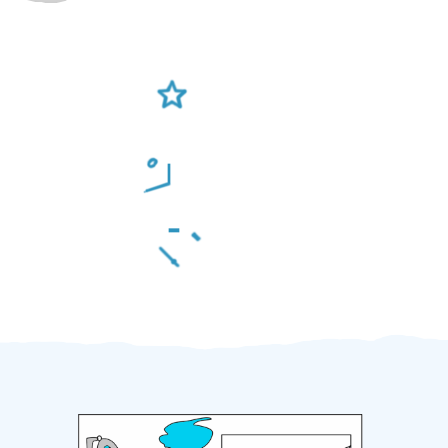
Ověření šikulové
Odměna po práci
Za 2 minuty