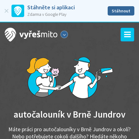
Stáhněte si aplikaci
Stáhnout
Zdarma v Google Play
autočalouník v Brně Jundrov
Máte práci pro autočalouníky v Brně Jundrov a okolí?
Nebo potřebujete cokoli dalšího? Hledáte někoho