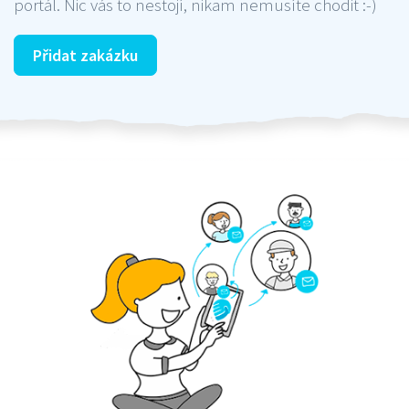
portál. Nic vás to nestojí, nikam nemusíte chodit :-)
Přidat zakázku