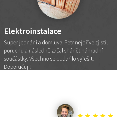
Elektroinstalace
Super jednání a domluva. Petr nejdříve zjistil
poruchu a následně začal shánět náhradní
součástky. Všechno se podařilo vyřešit.
Doporučuji!
2 500 Kč
Dohodnutá cena
Petr K.