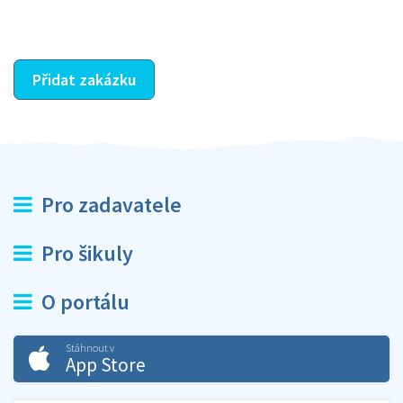
ostatní dozví z vašeho vzájemného hodnocení. A
máte vyřešeno :-)
Přidat zakázku
Pro zadavatele
Pro šikuly
O portálu
Stáhnout v
App Store