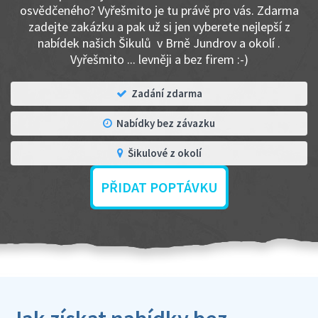
osvědčeného? Vyřešmito je tu právě pro vás. Zdarma
zadejte zakázku a pak už si jen vyberete nejlepší z
nabídek našich Šikulů v Brně Jundrov a okolí .
Vyřešmito ... levněji a bez firem :-)
Zadání zdarma
Nabídky bez závazku
Šikulové z okolí
PŘIDAT POPTÁVKU