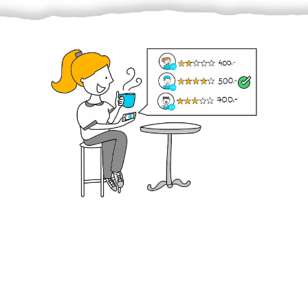
Krok III. - Hodnocení
Vybraný šikula vaše zadání po domluvě a v souladu s
jeho nabídkou vyřeší. Po splnění úkolu mu náleží
dohodnutá odměna. Zda proběhlo vše jak mělo, se