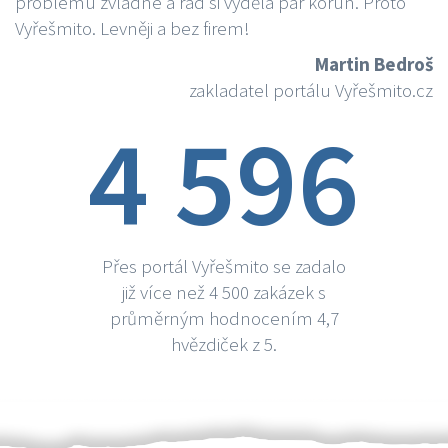
problému zvládne a rád si vydělá par korun. Proto
Vyřešmito. Levněji a bez firem!
Martin Bedroš
zakladatel portálu Vyřešmito.cz
4 596
Přes portál Vyřešmito se zadalo
již více než 4 500 zakázek s
průměrným hodnocením 4,7
hvězdiček z 5.