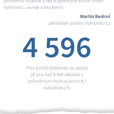
problému zvládne a rád si vydělá par korun. Proto
Vyřešmito. Levněji a bez firem!
Martin Bedroš
zakladatel portálu Vyřešmito.cz
4 596
Přes portál Vyřešmito se zadalo
již více než 4 500 zakázek s
průměrným hodnocením 4,7
hvězdiček z 5.