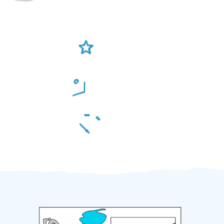
Ověření šikulové
Odměna po práci
Za 2 minuty