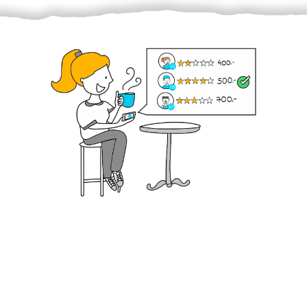
Krok III. - Hodnocení
Vybraný šikula vaše zadání po domluvě a v souladu s
jeho nabídkou vyřeší. Po splnění úkolu mu náleží
dohodnutá odměna. Zda proběhlo vše jak mělo, se