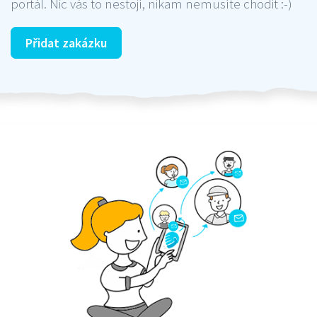
portál. Nic vás to nestojí, nikam nemusíte chodit :-)
Přidat zakázku