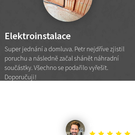
Elektroinstalace
Super jednání a domluva. Petr nejdříve zjistil
poruchu a následně začal shánět náhradní
součástky. Všechno se podařilo vyřešit.
Doporučuji!
2 500 Kč
Dohodnutá cena
Petr K.