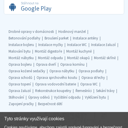
Stáhnout na
Google Play
Drobné opravy v domácnosti
Hodinový manžel
Betonování podlahy
Broušení parket
Instalace antény
Instalace bojleru
Instalace myčky
Instalace WC
Instalace žaluzií
Malování bytu
Montáž digestoře
Montáž kuchyně
Montáž nábytku
Montáž odpadu
Montáž okapů
Montáž skříně
Oprava bojleru
Oprava dveří
Oprava komínu
Oprava kožené sedačky
Oprava nábytku
Oprava podlahy
Oprava schodů
Oprava sprchového koutu
Oprava střechy
Oprava topení
Oprava vodovodní baterie
Oprava WC
Oprava žaluzií
Rekonstrukce koupelny
Řemeslníci
Sekání trávy
Stěhování
Úpravy oděvů
Vyčištění odpadu
Vyklízení bytu
Zapojení pračky
Bezpečnost dětí
Tyto stránky využívají cookies
Cookies používáme, abychom zajistili správné fungování a bezpečnost