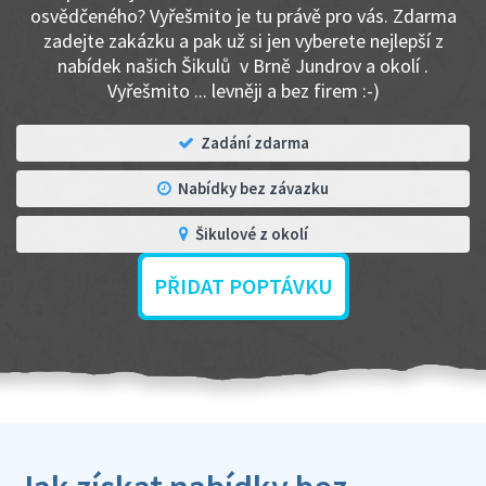
osvědčeného? Vyřešmito je tu právě pro vás. Zdarma
zadejte zakázku a pak už si jen vyberete nejlepší z
nabídek našich Šikulů v Brně Jundrov a okolí .
Vyřešmito ... levněji a bez firem :-)
Zadání zdarma
Nabídky bez závazku
Šikulové z okolí
PŘIDAT POPTÁVKU