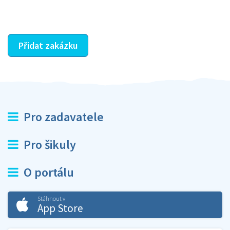
ostatní dozví z vašeho vzájemného hodnocení. A
máte vyřešeno :-)
Přidat zakázku
Pro zadavatele
Pro šikuly
O portálu
Stáhnout v
App Store