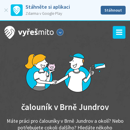
Stáhněte si aplikaci
Stáhnout
Zdarma v Google Play
čalouník v Brně Jundrov
Máte práci pro čalouníky v Brně Jundrov a okolí? Nebo
potřebujete cokoli dalšího? Hledáte někoho