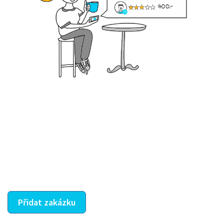
Krok III. - Hodnocení
Vybraný šikula vaše zadání po domluvě a v souladu s
jeho nabídkou vyřeší. Po splnění úkolu mu náleží
dohodnutá odměna. Zda proběhlo vše jak mělo, se
ostatní dozví z vašeho vzájemného hodnocení. A
máte vyřešeno :-)
Přidat zakázku