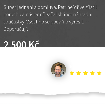
Super jednání a domluva. Petr nejdříve zjistil
poruchu a následně začal shánět náhradní
součástky. Všechno se podařilo vyřešit.
Doporučuji!
2 500 Kč
Dohodnutá cena
Petr K.