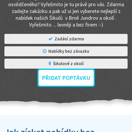
osvědčeného? Vyřešmito je tu právě pro vás. Zdarma
zadejte zakázku a pak už si jen vyberete nejlepší z
nabídek našich Šikulů v Brně Jundrov a okolí .
Vyřešmito ... levněji a bez firem :-)
Zadání zdarma
Nabídky bez závazku
Šikulové z okolí
PŘIDAT POPTÁVKU