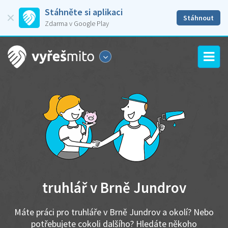
Stáhněte si aplikaci
Stáhnout
Zdarma v Google Play
truhlář v Brně Jundrov
Máte práci pro truhláře v Brně Jundrov a okolí? Nebo
potřebujete cokoli dalšího? Hledáte někoho