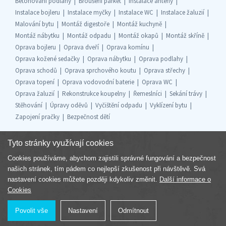
Betonování podlahy
Broušení parket
Instalace antény
Instalace bojleru
Instalace myčky
Instalace WC
Instalace žaluzií
Malování bytu
Montáž digestoře
Montáž kuchyně
Montáž nábytku
Montáž odpadu
Montáž okapů
Montáž skříně
Oprava bojleru
Oprava dveří
Oprava komínu
Oprava kožené sedačky
Oprava nábytku
Oprava podlahy
Oprava schodů
Oprava sprchového koutu
Oprava střechy
Oprava topení
Oprava vodovodní baterie
Oprava WC
Oprava žaluzií
Rekonstrukce koupelny
Řemeslníci
Sekání trávy
Stěhování
Úpravy oděvů
Vyčištění odpadu
Vyklízení bytu
Zapojení pračky
Bezpečnost dětí
Tyto stránky využívají cookies
Cookies používáme, abychom zajistili správné fungování a bezpečnost
Součást skupiny
našich stránek, tím pádem co nejlepší zkušenost při návštěvě. Svá
nastavení cookies můžete později kdykoliv změnit.
Další informace o
Cookies
Povolit vše
Nastavení
Odmítnout