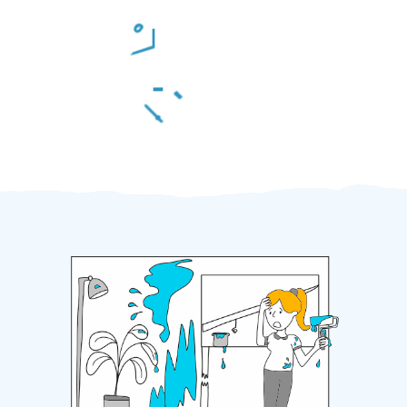
Odměna po práci
Za 2 minuty