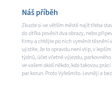
Náš příběh
Zkuste si ve větším městě najít třeba sta
do zítřka pověsit dva obrazy, nebo připev
firmy a chtějte po nich vyměnit těsnění v
ujistíte, že to opravdu není vtip, v lepš
týdnů, účet včetně výjezdu, parkovného a
ve vašem okolí někdo, kdo takovou práci
par korun. Proto Vyřešmito. Levněji a bez