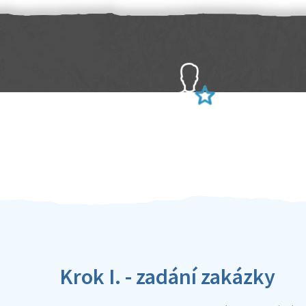
Sami hodnotíte schopnosti šikulů
Ověření šikulové
Krok I. - zadání zakázky