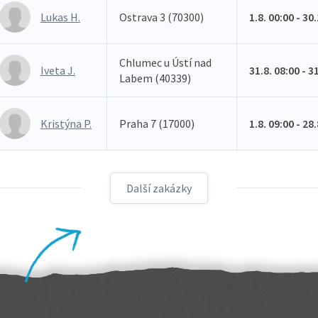
Lukas H.
Ostrava 3 (70300)
1.8. 00:00 - 30
Chlumec u Ústí nad
Iveta J.
31.8. 08:00 - 3
Labem (40339)
Kristýna P.
Praha 7 (17000)
1.8. 09:00 - 28
Další zakázky