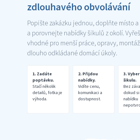
zdlouhavého obvolávání
Popište zakázku jednou, doplňte místo a
a porovnejte nabídky šikulů z okolí. Vyře
vhodné pro menší práce, opravy, montáž
dlouho odkládané domácí úkoly.
1. Zadáte
2. Přijdou
3. Vybe
poptávku.
nabídky.
šikulu.
Stačí několik
Vidíte cenu,
Bez záva
detailů, fotka je
komunikaci a
dokud si
výhoda.
dostupnost.
nabídku
nepotvrd