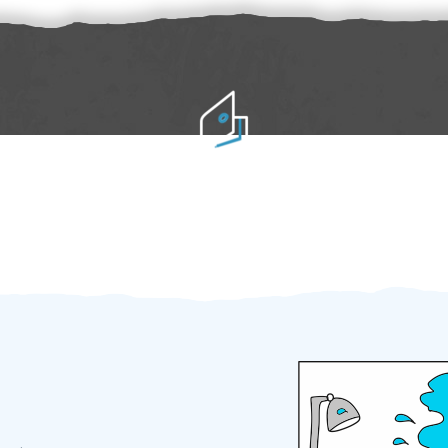
Práci hradíte po výkonu na místě
Odměna po práci