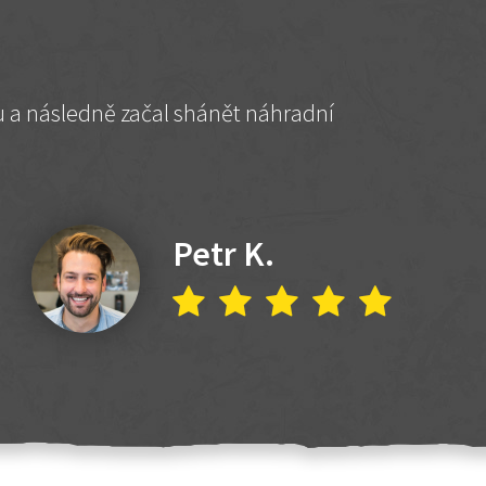
hu a následně začal shánět náhradní
Petr K.