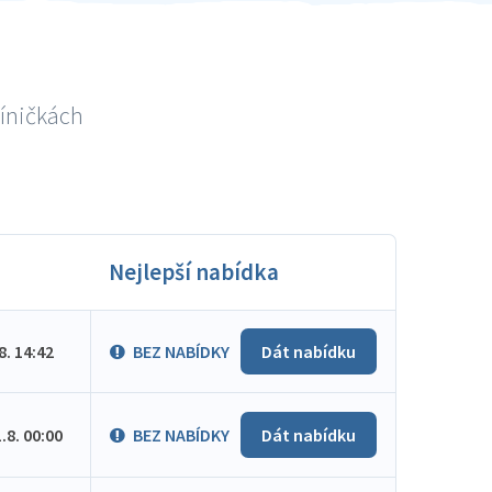
níničkách
Nejlepší nabídka
.8. 14:42
BEZ NABÍDKY
Dát nabídku
1.8. 00:00
BEZ NABÍDKY
Dát nabídku