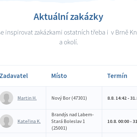
Aktuální zakázky
e inspirovat zakázkami ostatních třeba i v Brně K
a okolí.
Zadavatel
Místo
Termín
Martin H.
Nový Bor (47301)
8.8. 14:42 - 31
Brandýs nad Labem-
Kateřina K.
Stará Boleslav 1
10.8. 00:00 - 3
(25001)