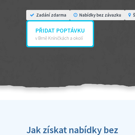
Zadání zdarma
Nabídky bez závazku
Š
PŘIDAT POPTÁVKU
v Brně Kníničkách a okolí
Jak získat nabídky bez