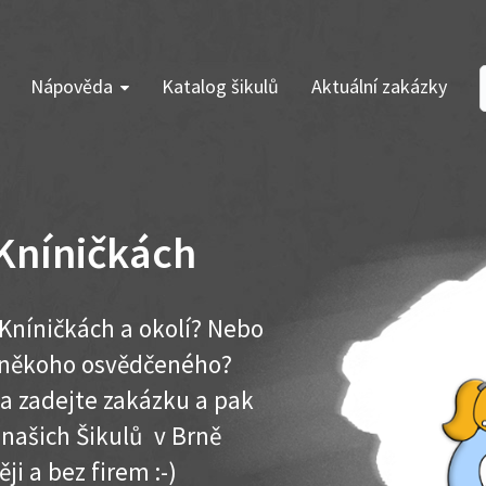
Nápověda
Katalog šikulů
Aktuální zakázky
 Kníničkách
 Kníničkách a okolí? Nebo
e někoho osvědčeného?
ma zadejte zakázku a pak
 našich Šikulů v Brně
ěji a bez firem :-)