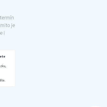
 termín
šmito je
e i
rete
zku,
íte.