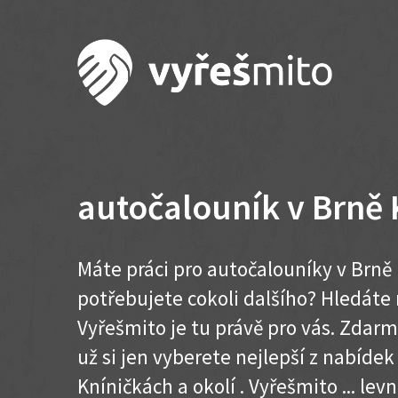
autočalouník v Brně
Máte práci pro autočalouníky v Brně
potřebujete cokoli dalšího? Hledát
Vyřešmito je tu právě pro vás. Zdar
už si jen vyberete nejlepší z nabídek
Kníničkách a okolí . Vyřešmito ... levn