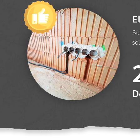
E
Su
so
D