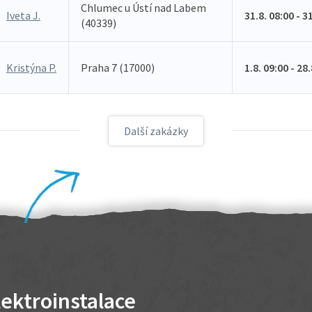
Chlumec u Ústí nad Labem
Iveta J.
31.8. 08:00 - 3
(40339)
Kristýna P.
Praha 7 (17000)
1.8. 09:00 - 28
Další zakázky
lektroinstalace