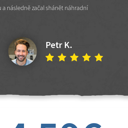
hu a následně začal shánět náhradní
Petr K.