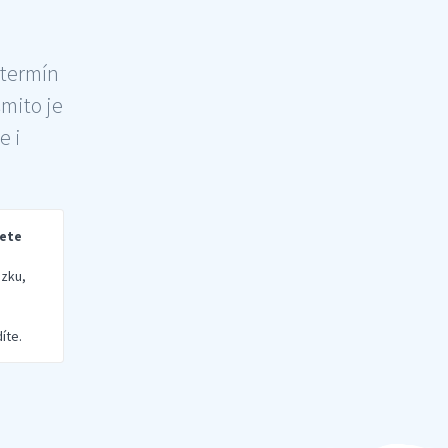
 termín
šmito je
e i
rete
zku,
íte.