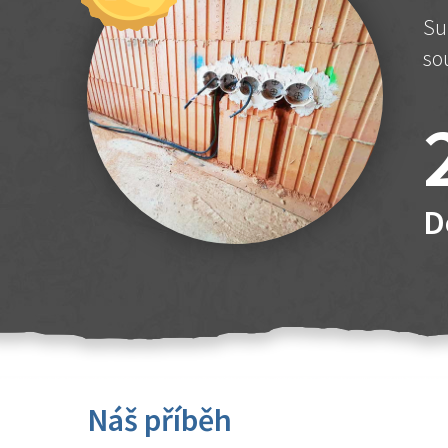
Su
so
D
Náš příběh