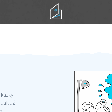
Práci hradíte po výkonu na místě
Odměna po práci
akázky.
 pak už
ám