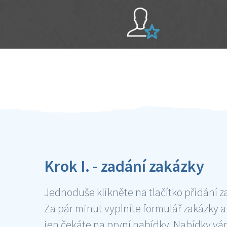
Sami hodnotíte schopnosti šikulů
Ověření šikulové
Krok I. - zadání zakázky
Jednoduše klikněte na tlačítko přidání z
Za pár minut vyplníte formulář zakázky a
jen čekáte na první nabídky. Nabídky v