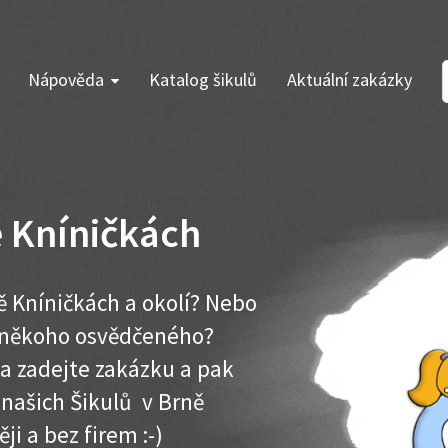
Nápověda
Katalog šikulů
Aktuální zakázky
 Kníničkách
 Kníničkách a okolí? Nebo
e někoho osvědčeného?
ma zadejte zakázku a pak
 našich Šikulů v Brně
ěji a bez firem :-)