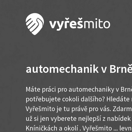
automechanik v Brně
Máte práci pro automechaniky v Brně
potřebujete cokoli dalšího? Hledát
Vyřešmito je tu právě pro vás. Zdar
už si jen vyberete nejlepší z nabídek
Kníničkách a okolí . Vyřešmito ... levn