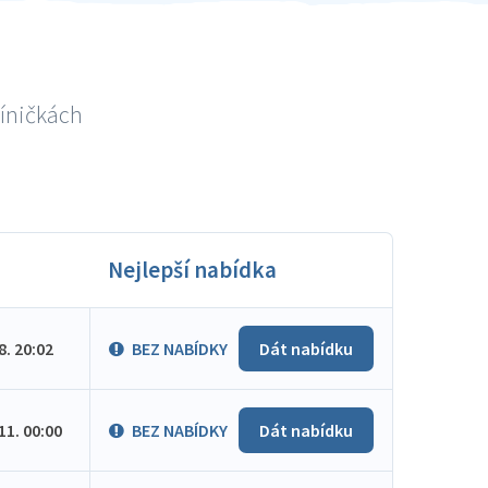
níničkách
Nejlepší nabídka
.8. 20:02
BEZ NABÍDKY
Dát nabídku
.11. 00:00
BEZ NABÍDKY
Dát nabídku