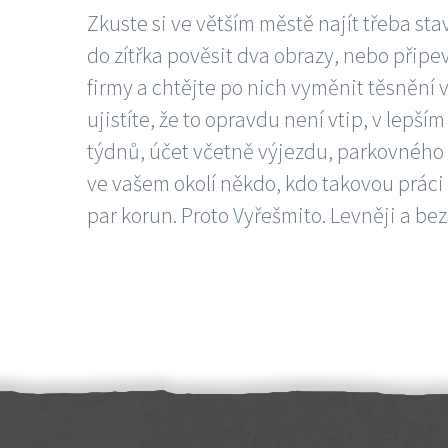
Zkuste si ve větším městě najít třeba sta
do zítřka pověsit dva obrazy, nebo připev
firmy a chtějte po nich vyměnit těsnění v
ujistíte, že to opravdu není vtip, v lepš
týdnů, účet včetně výjezdu, parkovného a
ve vašem okolí někdo, kdo takovou práci
par korun. Proto Vyřešmito. Levněji a bez