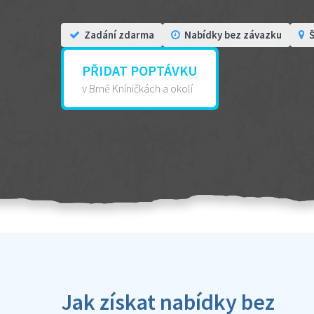
Zadání zdarma
Nabídky bez závazku
Š
PŘIDAT POPTÁVKU
v Brně Kníničkách a okolí
Jak získat nabídky bez