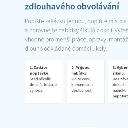
zdlouhavého obvolávání
Popište zakázku jednou, doplňte místo a
a porovnejte nabídky šikulů z okolí. Vyře
vhodné pro menší práce, opravy, montáž
dlouho odkládané domácí úkoly.
1. Zadáte
2. Přijdou
3. Vybe
poptávku.
nabídky.
šikulu.
Stačí několik
Vidíte cenu,
Bez záva
detailů, fotka je
komunikaci a
dokud si
výhoda.
dostupnost.
nabídku
nepotvrd