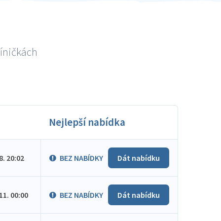
níničkách
Nejlepší nabídka
.8. 20:02
BEZ NABÍDKY
Dát nabídku
.11. 00:00
BEZ NABÍDKY
Dát nabídku