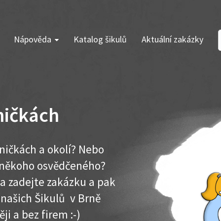
Nápověda
Katalog šikulů
Aktuální zakázky
ničkách
íničkách a okolí? Nebo
e někoho osvědčeného?
ma zadejte zakázku a pak
 našich Šikulů v Brně
ěji a bez firem :-)