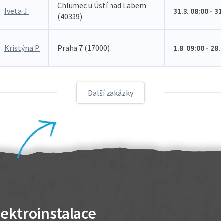
Chlumec u Ústí nad Labem
Iveta J.
31.8. 08:00 - 3
(40339)
Kristýna P.
Praha 7 (17000)
1.8. 09:00 - 28
Další zakázky
lektroinstalace