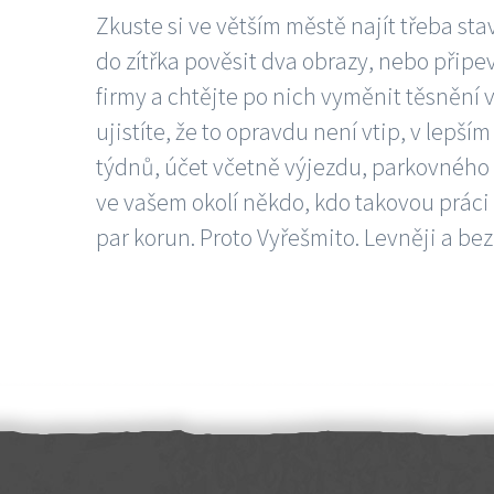
Zkuste si ve větším městě najít třeba sta
do zítřka pověsit dva obrazy, nebo připev
firmy a chtějte po nich vyměnit těsnění v
ujistíte, že to opravdu není vtip, v lepš
týdnů, účet včetně výjezdu, parkovného a
ve vašem okolí někdo, kdo takovou práci
par korun. Proto Vyřešmito. Levněji a bez