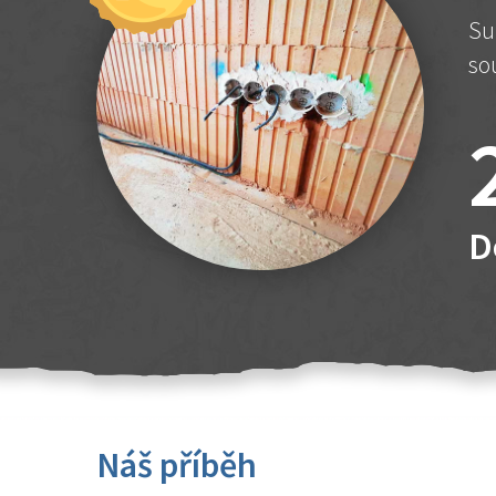
Su
so
D
Náš příběh