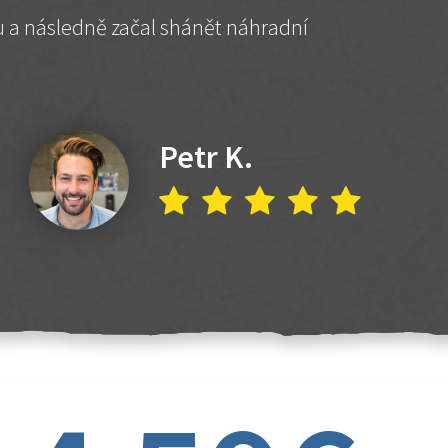
hu a následně začal shánět náhradní
Petr K.