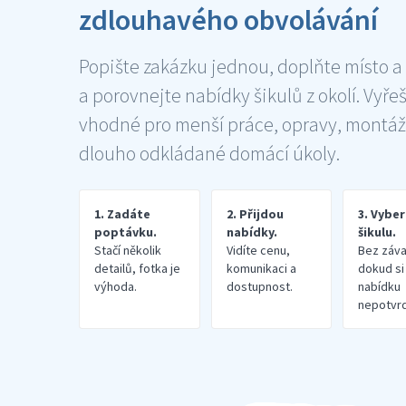
zdlouhavého obvolávání
Popište zakázku jednou, doplňte místo a
a porovnejte nabídky šikulů z okolí. Vyře
vhodné pro menší práce, opravy, montáž
dlouho odkládané domácí úkoly.
1. Zadáte
2. Přijdou
3. Vybe
poptávku.
nabídky.
šikulu.
Stačí několik
Vidíte cenu,
Bez záva
detailů, fotka je
komunikaci a
dokud si
výhoda.
dostupnost.
nabídku
nepotvrd