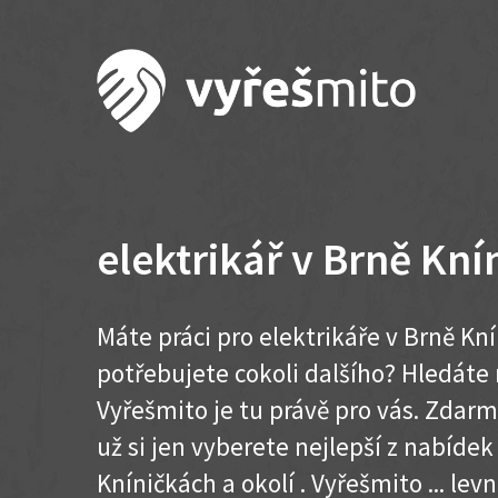
elektrikář v Brně Kní
Máte práci pro elektrikáře v Brně Kn
potřebujete cokoli dalšího? Hledát
Vyřešmito je tu právě pro vás. Zdar
už si jen vyberete nejlepší z nabídek
Kníničkách a okolí . Vyřešmito ... levn