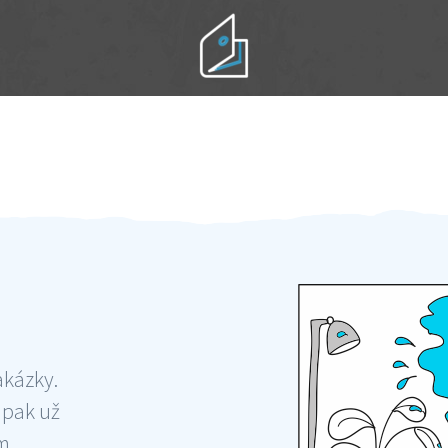
Práci hradíte po výkonu na místě
Odměna po práci
akázky.
 pak už
ám