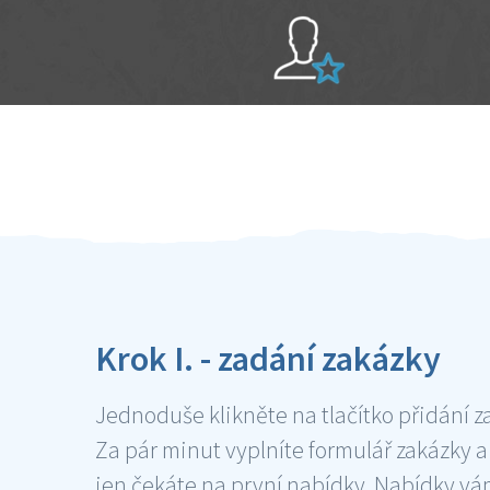
Sami hodnotíte schopnosti šikulů
Ověření šikulové
Krok I. - zadání zakázky
Jednoduše klikněte na tlačítko přidání z
Za pár minut vyplníte formulář zakázky a
jen čekáte na první nabídky. Nabídky v