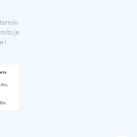
 termín
šmito je
e i
rete
zku,
íte.