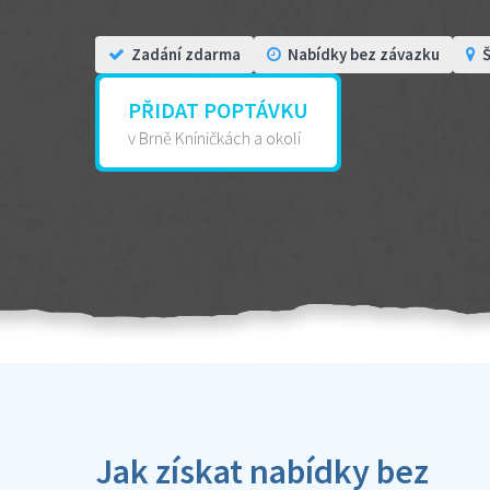
Zadání zdarma
Nabídky bez závazku
Š
PŘIDAT POPTÁVKU
v Brně Kníničkách a okolí
Jak získat nabídky bez