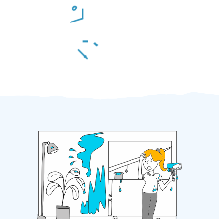
Odměna po práci
Za 2 minuty