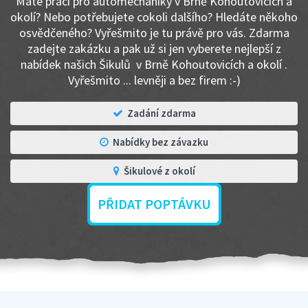
Máte práci pro automechaniky v Brně Kohoutovicích a
okolí? Nebo potřebujete cokoli dalšího? Hledáte někoho
osvědčeného? Vyřešmito je tu právě pro vás. Zdarma
zadejte zakázku a pak už si jen vyberete nejlepší z
nabídek našich Šikulů v Brně Kohoutovicích a okolí .
Vyřešmito ... levněji a bez firem :-)
Zadání zdarma
Nabídky bez závazku
Šikulové z okolí
PŘIDAT POPTÁVKU