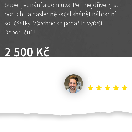
Super jednání a domluva. Petr nejdříve zjistil
poruchu a následně začal shánět náhradní
součástky. Všechno se podařilo vyřešit.
Doporučuji!
2 500 Kč
Dohodnutá cena
Petr K.