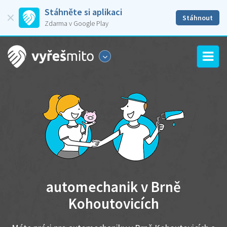
Stáhněte si aplikaci
Stáhnout
Zdarma v Google Play
automechanik v Brně
Kohoutovicích