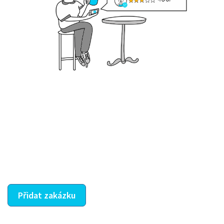
Krok III. - Hodnocení
Vybraný šikula vaše zadání po domluvě a v souladu s
jeho nabídkou vyřeší. Po splnění úkolu mu náleží
dohodnutá odměna. Zda proběhlo vše jak mělo, se
ostatní dozví z vašeho vzájemného hodnocení. A
máte vyřešeno :-)
Přidat zakázku