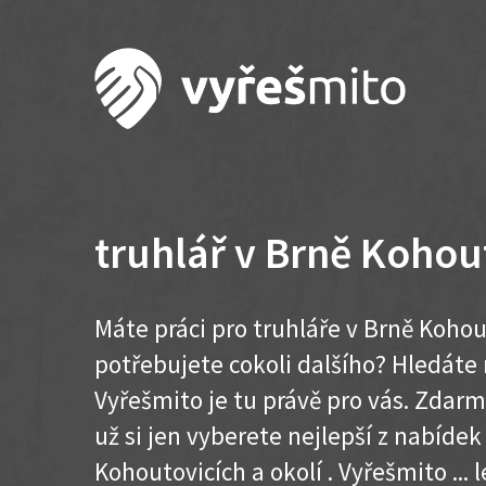
truhlář v Brně Kohou
Máte práci pro truhláře v Brně Kohou
potřebujete cokoli dalšího? Hledát
Vyřešmito je tu právě pro vás. Zdar
už si jen vyberete nejlepší z nabídek
Kohoutovicích a okolí . Vyřešmito ... l