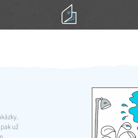
Práci hradíte po výkonu na místě
Odměna po práci
akázky.
 pak už
ám