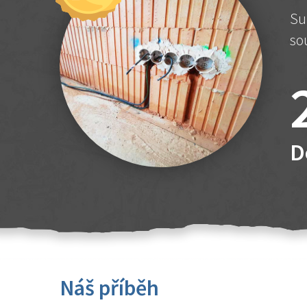
Su
so
D
Náš příběh