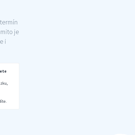
 termín
šmito je
e i
rete
zku,
íte.