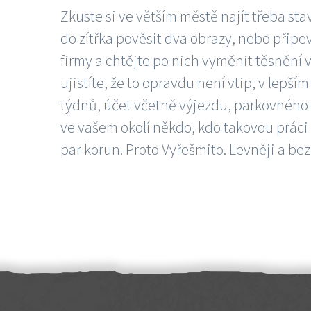
Zkuste si ve větším městě najít třeba sta
do zítřka pověsit dva obrazy, nebo připev
firmy a chtějte po nich vyměnit těsnění v
ujistíte, že to opravdu není vtip, v lepš
týdnů, účet včetně výjezdu, parkovného a
ve vašem okolí někdo, kdo takovou práci
par korun. Proto Vyřešmito. Levněji a bez