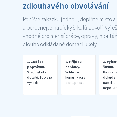
zdlouhavého obvolávání
Popište zakázku jednou, doplňte místo a
a porovnejte nabídky šikulů z okolí. Vyře
vhodné pro menší práce, opravy, montáž
dlouho odkládané domácí úkoly.
1. Zadáte
2. Přijdou
3. Vybe
poptávku.
nabídky.
šikulu.
Stačí několik
Vidíte cenu,
Bez záva
detailů, fotka je
komunikaci a
dokud si
výhoda.
dostupnost.
nabídku
nepotvrd