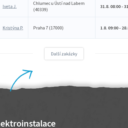
Chlumec u Ústí nad Labem
Iveta J.
31.8. 08:00 - 3
(40339)
Kristýna P.
Praha 7 (17000)
1.8. 09:00 - 28
Další zakázky
lektroinstalace