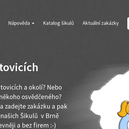
Nápověda
Katalog šikulů
Aktuální zakázky
tovicích
tovicích a okolí? Nebo
e někoho osvědčeného?
ma zadejte zakázku a pak
 našich Šikulů v Brně
evněji a bez firem :-)