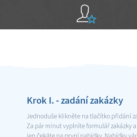
Sami hodnotíte schopnosti šikulů
Ověření šikulové
Krok I. - zadání zakázky
Jednoduše klikněte na tlačítko přidání z
Za pár minut vyplníte formulář zakázky a
jen čekáte na první nabídky. Nabídky v