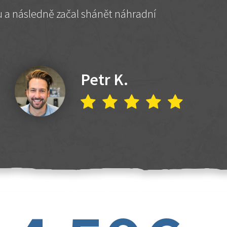
hu a následně začal shánět náhradní
Petr K.