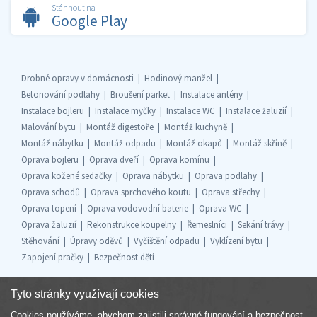
Stáhnout na
Google Play
Drobné opravy v domácnosti
Hodinový manžel
Betonování podlahy
Broušení parket
Instalace antény
Instalace bojleru
Instalace myčky
Instalace WC
Instalace žaluzií
Malování bytu
Montáž digestoře
Montáž kuchyně
Montáž nábytku
Montáž odpadu
Montáž okapů
Montáž skříně
Oprava bojleru
Oprava dveří
Oprava komínu
Oprava kožené sedačky
Oprava nábytku
Oprava podlahy
Oprava schodů
Oprava sprchového koutu
Oprava střechy
Oprava topení
Oprava vodovodní baterie
Oprava WC
Oprava žaluzií
Rekonstrukce koupelny
Řemeslníci
Sekání trávy
Stěhování
Úpravy oděvů
Vyčištění odpadu
Vyklízení bytu
Zapojení pračky
Bezpečnost dětí
Tyto stránky využívají cookies
Cookies používáme, abychom zajistili správné fungování a bezpečnost