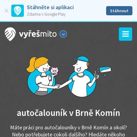
Stáhněte si aplikaci
Stáhnout
Zdarma v Google Play
autočalouník v Brně Komín
Máte práci pro autočalouníky v Brně Komín a okolí?
Nebo potřebujete cokoli dalšího? Hledáte někoho