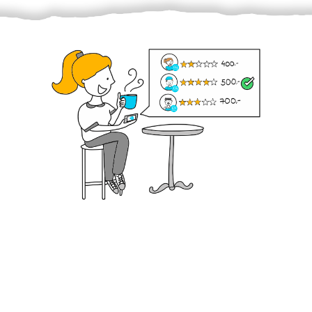
Krok III. - Hodnocení
Vybraný šikula vaše zadání po domluvě a v souladu s
jeho nabídkou vyřeší. Po splnění úkolu mu náleží
dohodnutá odměna. Zda proběhlo vše jak mělo, se