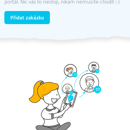
portál. Nic vás to nestojí, nikam nemusíte chodit :-)
Přidat zakázku