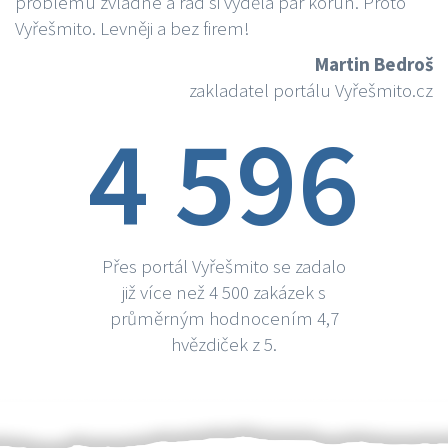
problému zvládne a rád si vydělá par korun. Proto
Vyřešmito. Levněji a bez firem!
Martin Bedroš
zakladatel portálu Vyřešmito.cz
4 596
Přes portál Vyřešmito se zadalo
již více než 4 500 zakázek s
průměrným hodnocením 4,7
hvězdiček z 5.