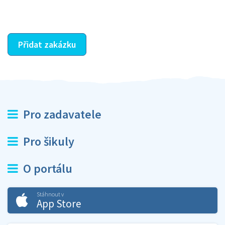
ostatní dozví z vašeho vzájemného hodnocení. A
máte vyřešeno :-)
Přidat zakázku
Pro zadavatele
Pro šikuly
O portálu
Stáhnout v
App Store