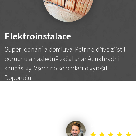
Elektroinstalace
Super jednání a domluva. Petr nejdříve zjistil
poruchu a následně začal shánět náhradní
součástky. Všechno se podařilo vyřešit.
Doporučuji!
2 500 Kč
Dohodnutá cena
Petr K.