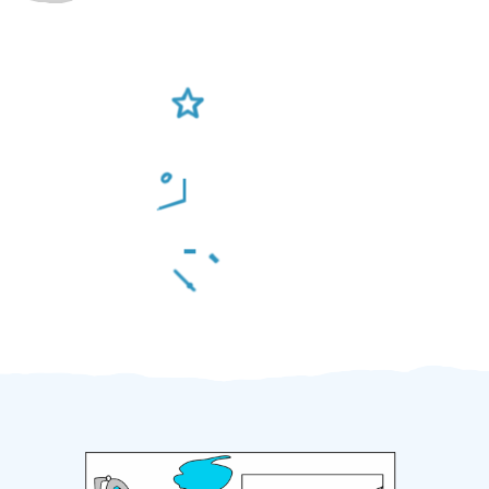
Ověření šikulové
Odměna po práci
Za 2 minuty