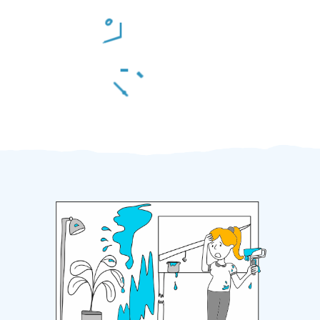
Odměna po práci
Za 2 minuty