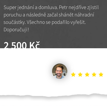
Super jednání a domluva. Petr nejdříve zjistil
poruchu a následně začal shánět náhradní
součástky. Všechno se podařilo vyřešit.
Doporučuji!
2 500 Kč
Dohodnutá cena
Petr K.