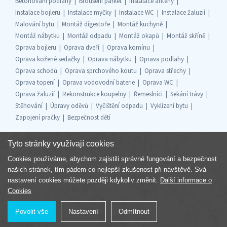
Betonování podlahy
Broušení parket
Instalace antény
Instalace bojleru
Instalace myčky
Instalace WC
Instalace žaluzií
Malování bytu
Montáž digestoře
Montáž kuchyně
Montáž nábytku
Montáž odpadu
Montáž okapů
Montáž skříně
Oprava bojleru
Oprava dveří
Oprava komínu
Oprava kožené sedačky
Oprava nábytku
Oprava podlahy
Oprava schodů
Oprava sprchového koutu
Oprava střechy
Oprava topení
Oprava vodovodní baterie
Oprava WC
Oprava žaluzií
Rekonstrukce koupelny
Řemeslníci
Sekání trávy
Stěhování
Úpravy oděvů
Vyčištění odpadu
Vyklízení bytu
Zapojení pračky
Bezpečnost dětí
Tyto stránky využívají cookies
Cookies používáme, abychom zajistili správné fungování a bezpečnost
Součást skupiny
našich stránek, tím pádem co nejlepší zkušenost při návštěvě. Svá
nastavení cookies můžete později kdykoliv změnit.
Další informace o
Cookies
Povolit vše
Nastavení
Odmítnout