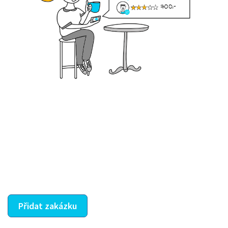
Krok III. - Hodnocení
Vybraný šikula vaše zadání po domluvě a v souladu s
jeho nabídkou vyřeší. Po splnění úkolu mu náleží
dohodnutá odměna. Zda proběhlo vše jak mělo, se
ostatní dozví z vašeho vzájemného hodnocení. A
máte vyřešeno :-)
Přidat zakázku