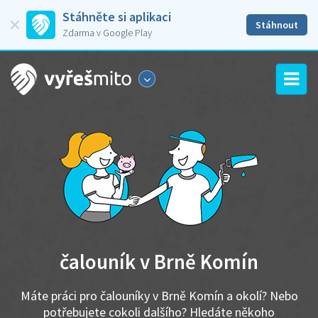
Stáhněte si aplikaci
Stáhnout
Zdarma v Google Play
čalouník v Brně Komín
Máte práci pro čalouníky v Brně Komín a okolí? Nebo
potřebujete cokoli dalšího? Hledáte někoho