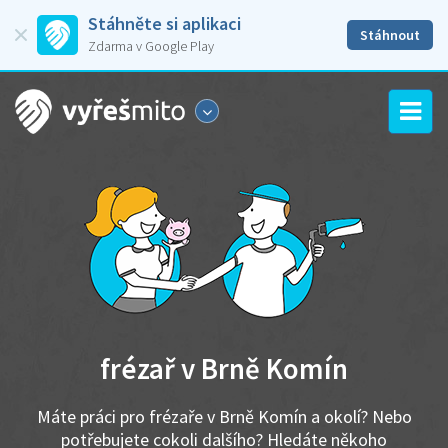
Stáhněte si aplikaci
Stáhnout
Zdarma v Google Play
frézař v Brně Komín
Máte práci pro frézaře v Brně Komín a okolí? Nebo
potřebujete cokoli dalšího? Hledáte někoho