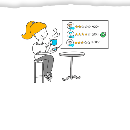
Krok III. - Hodnocení
Vybraný šikula vaše zadání po domluvě a v souladu s
jeho nabídkou vyřeší. Po splnění úkolu mu náleží
dohodnutá odměna. Zda proběhlo vše jak mělo, se