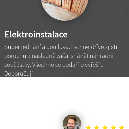
Elektroinstalace
Super jednání a domluva. Petr nejdříve zjistil
poruchu a následně začal shánět náhradní
součástky. Všechno se podařilo vyřešit.
Doporučuji!
2 500 Kč
Dohodnutá cena
Petr K.