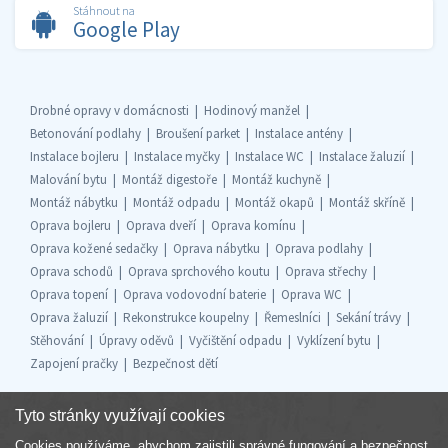
Stáhnout na
Google Play
Drobné opravy v domácnosti
Hodinový manžel
Betonování podlahy
Broušení parket
Instalace antény
Instalace bojleru
Instalace myčky
Instalace WC
Instalace žaluzií
Malování bytu
Montáž digestoře
Montáž kuchyně
Montáž nábytku
Montáž odpadu
Montáž okapů
Montáž skříně
Oprava bojleru
Oprava dveří
Oprava komínu
Oprava kožené sedačky
Oprava nábytku
Oprava podlahy
Oprava schodů
Oprava sprchového koutu
Oprava střechy
Oprava topení
Oprava vodovodní baterie
Oprava WC
Oprava žaluzií
Rekonstrukce koupelny
Řemeslníci
Sekání trávy
Stěhování
Úpravy oděvů
Vyčištění odpadu
Vyklízení bytu
Zapojení pračky
Bezpečnost dětí
Tyto stránky využívají cookies
Cookies používáme, abychom zajistili správné fungování a bezpečnost