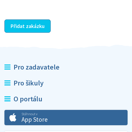
ostatní dozví z vašeho vzájemného hodnocení. A
máte vyřešeno :-)
Přidat zakázku
Pro zadavatele
Pro šikuly
O portálu
Stáhnout v
App Store