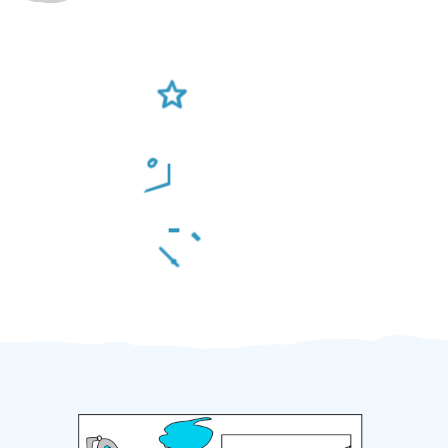
Ověření šikulové
Odměna po práci
Za 2 minuty