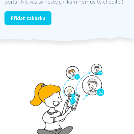
portál. Nic vás to nestojí, nikam nemusíte chodit :-)
Přidat zakázku