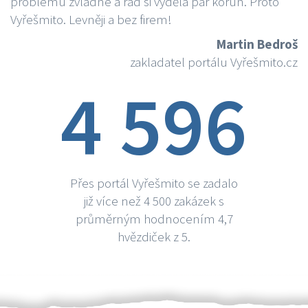
problému zvládne a rád si vydělá par korun. Proto
Vyřešmito. Levněji a bez firem!
Martin Bedroš
zakladatel portálu Vyřešmito.cz
4 596
Přes portál Vyřešmito se zadalo
již více než 4 500 zakázek s
průměrným hodnocením 4,7
hvězdiček z 5.