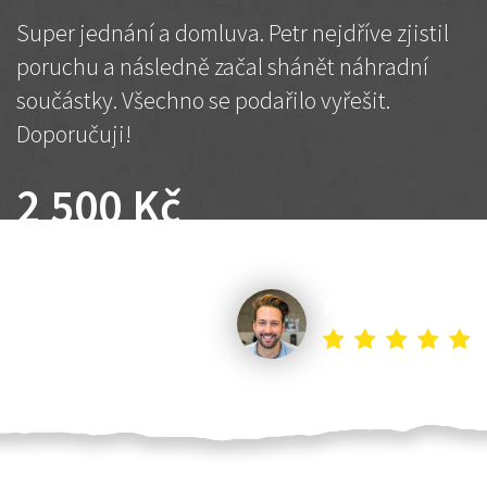
Super jednání a domluva. Petr nejdříve zjistil
poruchu a následně začal shánět náhradní
součástky. Všechno se podařilo vyřešit.
Doporučuji!
2 500 Kč
Dohodnutá cena
Petr K.