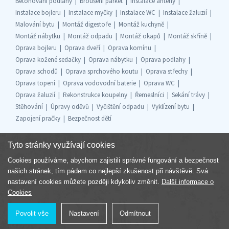
Betonování podlahy
Broušení parket
Instalace antény
Instalace bojleru
Instalace myčky
Instalace WC
Instalace žaluzií
Malování bytu
Montáž digestoře
Montáž kuchyně
Montáž nábytku
Montáž odpadu
Montáž okapů
Montáž skříně
Oprava bojleru
Oprava dveří
Oprava komínu
Oprava kožené sedačky
Oprava nábytku
Oprava podlahy
Oprava schodů
Oprava sprchového koutu
Oprava střechy
Oprava topení
Oprava vodovodní baterie
Oprava WC
Oprava žaluzií
Rekonstrukce koupelny
Řemeslníci
Sekání trávy
Stěhování
Úpravy oděvů
Vyčištění odpadu
Vyklízení bytu
Zapojení pračky
Bezpečnost dětí
Tyto stránky využívají cookies
Cookies používáme, abychom zajistili správné fungování a bezpečnost
Součást skupiny
našich stránek, tím pádem co nejlepší zkušenost při návštěvě. Svá
nastavení cookies můžete později kdykoliv změnit.
Další informace o
Cookies
Povolit vše
Nastavení
Odmítnout