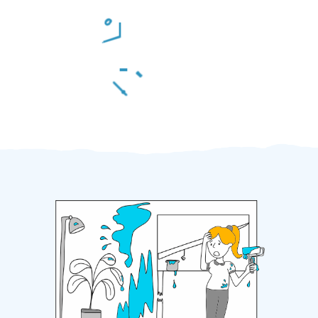
Odměna po práci
Za 2 minuty