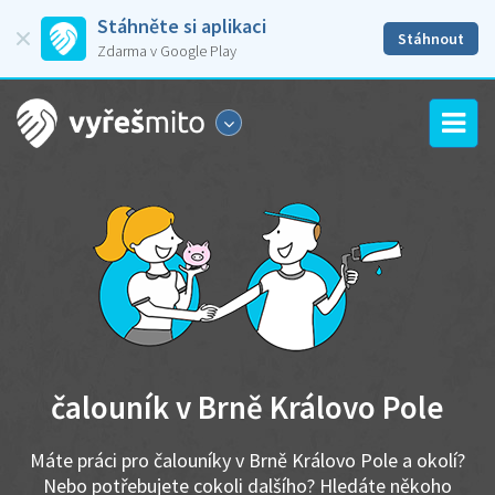
Stáhněte si aplikaci
Stáhnout
Zdarma v Google Play
čalouník v Brně Královo Pole
Máte práci pro čalouníky v Brně Královo Pole a okolí?
Nebo potřebujete cokoli dalšího? Hledáte někoho