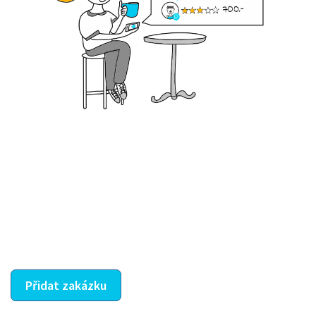
Krok III. - Hodnocení
Vybraný šikula vaše zadání po domluvě a v souladu s
jeho nabídkou vyřeší. Po splnění úkolu mu náleží
dohodnutá odměna. Zda proběhlo vše jak mělo, se
ostatní dozví z vašeho vzájemného hodnocení. A
máte vyřešeno :-)
Přidat zakázku