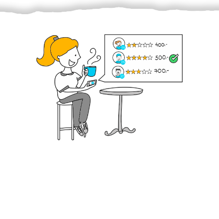
Krok III. - Hodnocení
Vybraný šikula vaše zadání po domluvě a v souladu s
jeho nabídkou vyřeší. Po splnění úkolu mu náleží
dohodnutá odměna. Zda proběhlo vše jak mělo, se