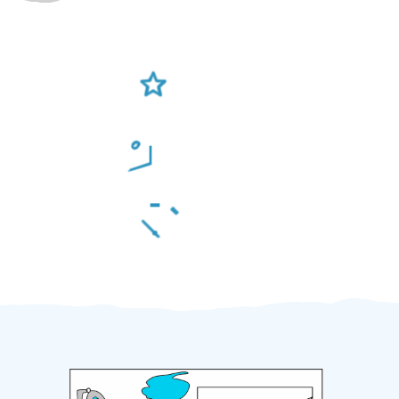
Ověření šikulové
Odměna po práci
Za 2 minuty