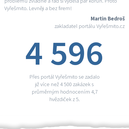
problému zvládne a rád si vydělá par korun. Proto
Vyřešmito. Levněji a bez firem!
Martin Bedroš
zakladatel portálu Vyřešmito.cz
4 596
Přes portál Vyřešmito se zadalo
již více než 4 500 zakázek s
průměrným hodnocením 4,7
hvězdiček z 5.