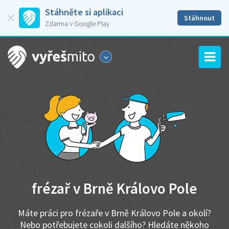
Stáhněte si aplikaci
Stáhnout
Zdarma v Google Play
frézař v Brně Královo Pole
Máte práci pro frézaře v Brně Královo Pole a okolí?
Nebo potřebujete cokoli dalšího? Hledáte někoho