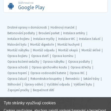
Stáhnout na
Google Play
Drobné opravy v domácnosti
Hodinový manžel
Betonování podlahy
Broušení parket
Instalace antény
Instalace bojleru
Instalace myčky
Instalace WC
Instalace žaluzií
Malování bytu
Montáž digestoře
Montáž kuchyně
Montáž nábytku
Montáž odpadu
Montáž okapů
Montáž skříně
Oprava bojleru
Oprava dveří
Oprava komínu
Oprava kožené sedačky
Oprava nábytku
Oprava podlahy
Oprava schodů
Oprava sprchového koutu
Oprava střechy
Oprava topení
Oprava vodovodní baterie
Oprava WC
Oprava žaluzií
Rekonstrukce koupelny
Řemeslníci
Sekání trávy
Stěhování
Úpravy oděvů
Vyčištění odpadu
Vyklízení bytu
Zapojení pračky
Bezpečnost dětí
Tyto stránky využívají cookies
Cookies používáme, abychom zajistili správné fungování a bezpečnost