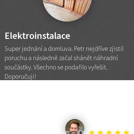
Elektroinstalace
Super jednání a domluva. Petr nejdříve zjistil
poruchu a následně začal shánět náhradní
součástky. Všechno se podařilo vyřešit.
Doporučuji!
2 500 Kč
Dohodnutá cena
Petr K.