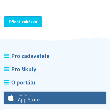
ostatní dozví z vašeho vzájemného hodnocení. A
máte vyřešeno :-)
Přidat zakázku
Pro zadavatele
Pro šikuly
O portálu
Stáhnout v
App Store