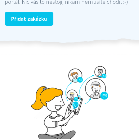
portál. Nic vás to nestojí, nikam nemusíte chodit :-)
Přidat zakázku