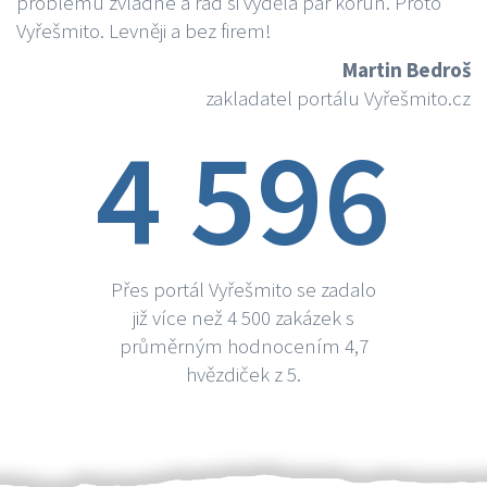
problému zvládne a rád si vydělá par korun. Proto
Vyřešmito. Levněji a bez firem!
Martin Bedroš
zakladatel portálu Vyřešmito.cz
4 596
Přes portál Vyřešmito se zadalo
již více než 4 500 zakázek s
průměrným hodnocením 4,7
hvězdiček z 5.