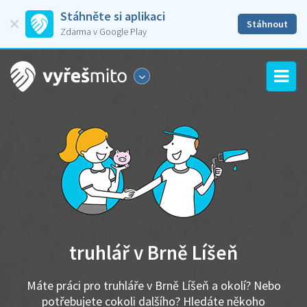
Stáhněte si aplikaci
Stáhnout
Zdarma v Google Play
truhlář v Brně Líšeň
Máte práci pro truhláře v Brně Líšeň a okolí? Nebo
potřebujete cokoli dalšího? Hledáte někoho