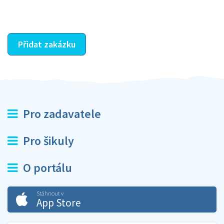
ostatní dozví z vašeho vzájemného hodnocení. A
máte vyřešeno :-)
Přidat zakázku
Pro zadavatele
Pro šikuly
O portálu
Stáhnout v
App Store