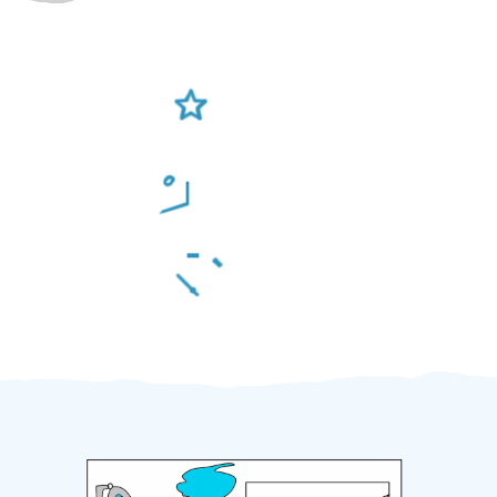
Ověření šikulové
Odměna po práci
Za 2 minuty