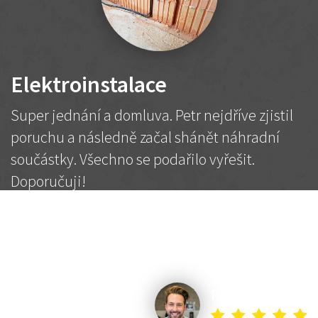
Elektroinstalace
Super jednání a domluva. Petr nejdříve zjistil
poruchu a následně začal shánět náhradní
součástky. Všechno se podařilo vyřešit.
Doporučuji!
2 500 Kč
Dohodnutá cena
Petr K.