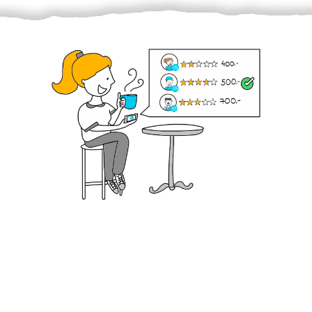
Krok III. - Hodnocení
Vybraný šikula vaše zadání po domluvě a v souladu s
jeho nabídkou vyřeší. Po splnění úkolu mu náleží
dohodnutá odměna. Zda proběhlo vše jak mělo, se