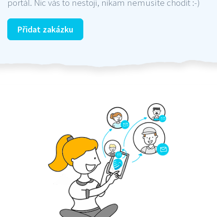
portál. Nic vás to nestojí, nikam nemusíte chodit :-)
Přidat zakázku