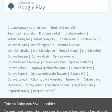
Stáhnout na
Google Play
Drobné opravy v domácnosti
Hodinový manžel
Betonování podlahy
Broušení parket
Instalace antény
Instalace bojleru
Instalace myčky
Instalace WC
Instalace žaluzií
Malování bytu
Montáž digestoře
Montáž kuchyně
Montáž nábytku
Montáž odpadu
Montáž okapů
Montáž skříně
Oprava bojleru
Oprava dveří
Oprava komínu
Oprava kožené sedačky
Oprava nábytku
Oprava podlahy
Oprava schodů
Oprava sprchového koutu
Oprava střechy
Oprava topení
Oprava vodovodní baterie
Oprava WC
Oprava žaluzií
Rekonstrukce koupelny
Řemeslníci
Sekání trávy
Stěhování
Úpravy oděvů
Vyčištění odpadu
Vyklízení bytu
Zapojení pračky
Bezpečnost dětí
Tyto stránky využívají cookies
Cookies používáme, abychom zajistili správné fungování a bezpečnost