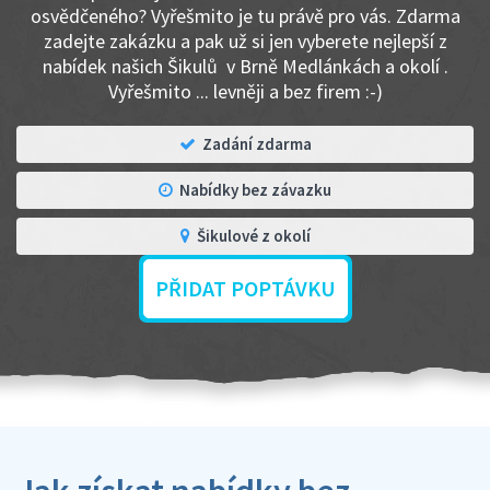
osvědčeného? Vyřešmito je tu právě pro vás. Zdarma
zadejte zakázku a pak už si jen vyberete nejlepší z
nabídek našich Šikulů v Brně Medlánkách a okolí .
Vyřešmito ... levněji a bez firem :-)
Zadání zdarma
Nabídky bez závazku
Šikulové z okolí
PŘIDAT POPTÁVKU