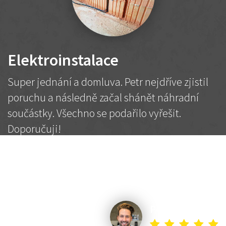
Elektroinstalace
Super jednání a domluva. Petr nejdříve zjistil
poruchu a následně začal shánět náhradní
součástky. Všechno se podařilo vyřešit.
Doporučuji!
2 500 Kč
Dohodnutá cena
Petr K.