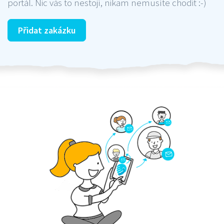
portál. Nic vás to nestojí, nikam nemusíte chodit :-)
Přidat zakázku