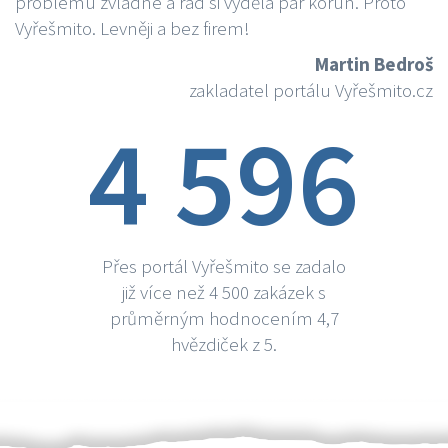
problému zvládne a rád si vydělá par korun. Proto
Vyřešmito. Levněji a bez firem!
Martin Bedroš
zakladatel portálu Vyřešmito.cz
4 596
Přes portál Vyřešmito se zadalo
již více než 4 500 zakázek s
průměrným hodnocením 4,7
hvězdiček z 5.