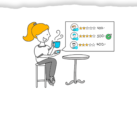
Krok III. - Hodnocení
Vybraný šikula vaše zadání po domluvě a v souladu s
jeho nabídkou vyřeší. Po splnění úkolu mu náleží
dohodnutá odměna. Zda proběhlo vše jak mělo, se