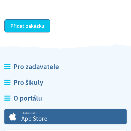
ostatní dozví z vašeho vzájemného hodnocení. A
máte vyřešeno :-)
Přidat zakázku
Pro zadavatele
Pro šikuly
O portálu
Stáhnout v
App Store