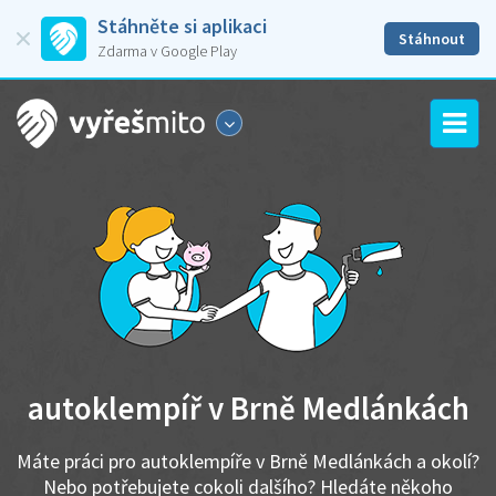
Stáhněte si aplikaci
Stáhnout
Zdarma v Google Play
autoklempíř v Brně Medlánkách
Máte práci pro autoklempíře v Brně Medlánkách a okolí?
Nebo potřebujete cokoli dalšího? Hledáte někoho