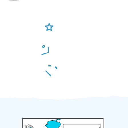
Ověření šikulové
Odměna po práci
Za 2 minuty