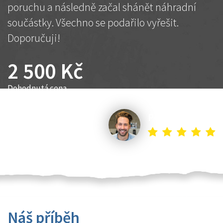
poruchu a následně začal shánět náhradní
součástky. Všechno se podařilo vyřešit.
Doporučuji!
2 500 Kč
Dohodnutá cena
Petr K.
Náš příběh