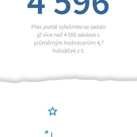
4 596
Přes portál Vyřešmito se zadalo
již více než 4 500 zakázek s
průměrným hodnocením 4,7
hvězdiček z 5.
Ověření šikulové
Odměna po práci