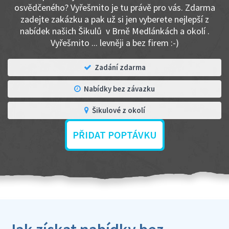
osvědčeného? Vyřešmito je tu právě pro vás. Zdarma
zadejte zakázku a pak už si jen vyberete nejlepší z
nabídek našich Šikulů v Brně Medlánkách a okolí .
Vyřešmito ... levněji a bez firem :-)
Zadání zdarma
Nabídky bez závazku
Šikulové z okolí
PŘIDAT POPTÁVKU