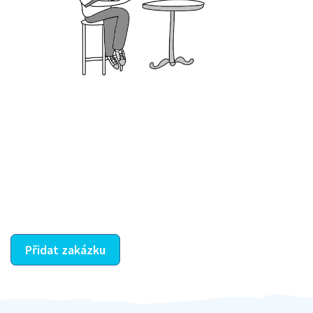
Krok III. - Hodnocení
Vybraný šikula vaše zadání po domluvě a v souladu s
jeho nabídkou vyřeší. Po splnění úkolu mu náleží
dohodnutá odměna. Zda proběhlo vše jak mělo, se
ostatní dozví z vašeho vzájemného hodnocení. A
máte vyřešeno :-)
Přidat zakázku