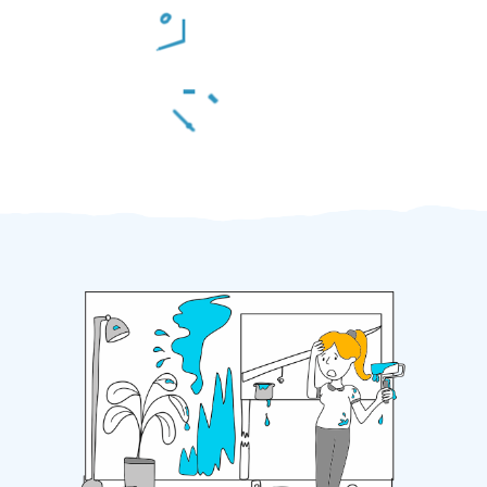
Odměna po práci
Za 2 minuty