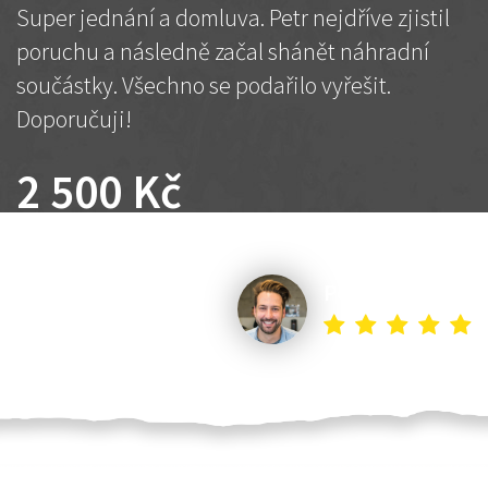
Super jednání a domluva. Petr nejdříve zjistil
poruchu a následně začal shánět náhradní
součástky. Všechno se podařilo vyřešit.
Doporučuji!
2 500 Kč
Dohodnutá cena
Petr K.