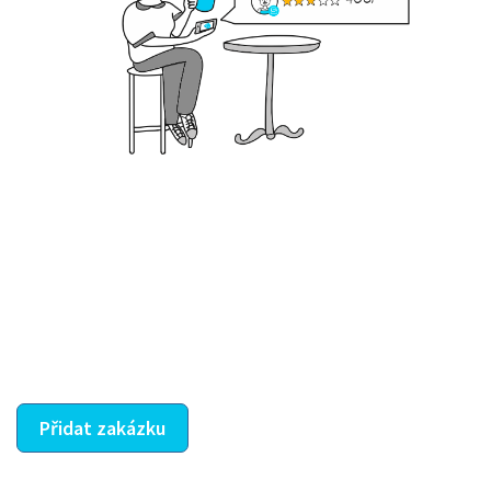
Krok III. - Hodnocení
Vybraný šikula vaše zadání po domluvě a v souladu s
jeho nabídkou vyřeší. Po splnění úkolu mu náleží
dohodnutá odměna. Zda proběhlo vše jak mělo, se
ostatní dozví z vašeho vzájemného hodnocení. A
máte vyřešeno :-)
Přidat zakázku