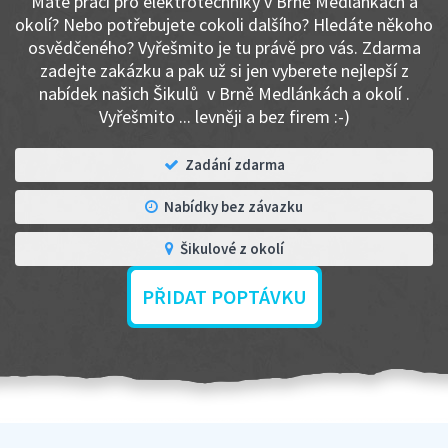
Máte práci pro elektrotechniky v Brně Medlánkách a
okolí? Nebo potřebujete cokoli dalšího? Hledáte někoho
osvědčeného? Vyřešmito je tu právě pro vás. Zdarma
zadejte zakázku a pak už si jen vyberete nejlepší z
nabídek našich Šikulů v Brně Medlánkách a okolí .
Vyřešmito ... levněji a bez firem :-)
Zadání zdarma
Nabídky bez závazku
Šikulové z okolí
PŘIDAT POPTÁVKU