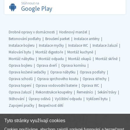
Stáhnout na
Google Play
Drobné opravy v domácnosti
Hodinový manžel
Betonování podlahy
Broušení parket
Instalace antény
Instalace bojleru
Instalace myčky
Instalace WC
Instalace žaluzií
Malování bytu
Montáž digestoře
Montáž kuchyně
Montáž nábytku
Montáž odpadu
Montáž okapů
Montáž skříně
Oprava bojleru
Oprava dveří
Oprava komínu
Oprava kožené sedačky
Oprava nábytku
Oprava podlahy
Oprava schodů
Oprava sprchového koutu
Oprava střechy
Oprava topení
Oprava vodovodní baterie
Oprava WC
Oprava žaluzií
Rekonstrukce koupelny
Řemeslníci
Sekání trávy
Stěhování
Úpravy oděvů
Vyčištění odpadu
Vyklízení bytu
Zapojení pračky
Bezpečnost dětí
Tyto stránky využívají cookies
Cookies používáme, abychom zajistili správné fungování a bezpečnost