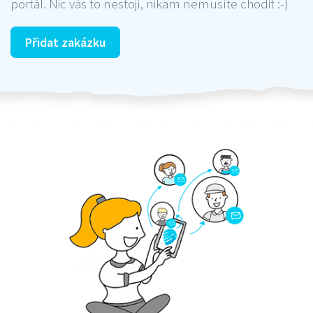
portál. Nic vás to nestojí, nikam nemusíte chodit :-)
Přidat zakázku