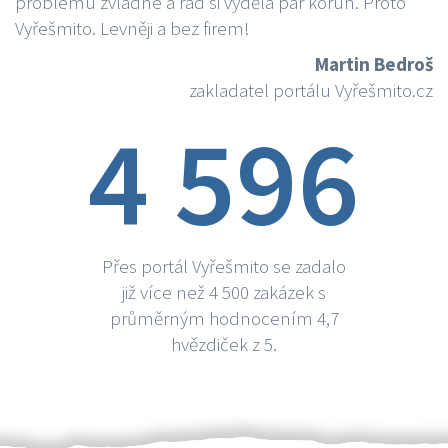
problému zvládne a rád si vydělá par korun. Proto
Vyřešmito. Levněji a bez firem!
Martin Bedroš
zakladatel portálu Vyřešmito.cz
4 596
Přes portál Vyřešmito se zadalo
již více než 4 500 zakázek s
průměrným hodnocením 4,7
hvězdiček z 5.