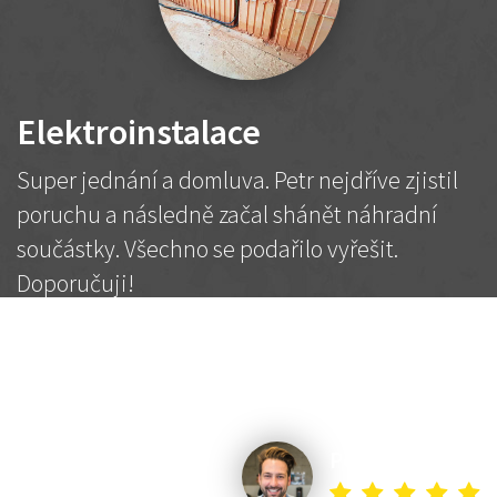
Elektroinstalace
Super jednání a domluva. Petr nejdříve zjistil
poruchu a následně začal shánět náhradní
součástky. Všechno se podařilo vyřešit.
Doporučuji!
2 500 Kč
Dohodnutá cena
Petr K.