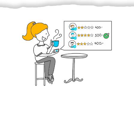
Krok III. - Hodnocení
Vybraný šikula vaše zadání po domluvě a v souladu s
jeho nabídkou vyřeší. Po splnění úkolu mu náleží
dohodnutá odměna. Zda proběhlo vše jak mělo, se