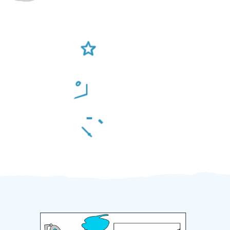
Ověření šikulové
Odměna po práci
Za 2 minuty