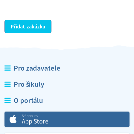
ostatní dozví z vašeho vzájemného hodnocení. A
máte vyřešeno :-)
Přidat zakázku
Pro zadavatele
Pro šikuly
O portálu
Stáhnout v
App Store