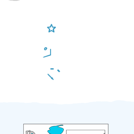
Ověření šikulové
Odměna po práci
Za 2 minuty