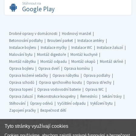
Stáhnout na
Google Play
Drobné opravy v domácnosti
Hodinový manžel
Betonování podlahy
Broušení parket
Instalace antény
Instalace bojleru
Instalace myčky
Instalace WC
Instalace žaluzií
Malování bytu
Montáž digestoře
Montáž kuchyně
Montáž nábytku
Montáž odpadu
Montáž okapů
Montáž skříně
Oprava bojleru
Oprava dveří
Oprava komínu
Oprava kožené sedačky
Oprava nábytku
Oprava podlahy
Oprava schodů
Oprava sprchového koutu
Oprava střechy
Oprava topení
Oprava vodovodní baterie
Oprava WC
Oprava žaluzií
Rekonstrukce koupelny
Řemeslníci
Sekání trávy
Stěhování
Úpravy oděvů
Vyčištění odpadu
Vyklízení bytu
Zapojení pračky
Bezpečnost dětí
Tyto stránky využívají cookies
Cookies používáme, abychom zajistili správné fungování a bezpečnost