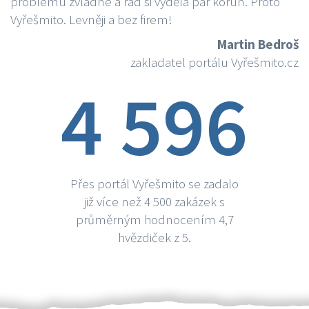
problému zvládne a rád si vydělá par korun. Proto
Vyřešmito. Levněji a bez firem!
Martin Bedroš
zakladatel portálu Vyřešmito.cz
4 596
Přes portál Vyřešmito se zadalo
již více než 4 500 zakázek s
průměrným hodnocením 4,7
hvězdiček z 5.