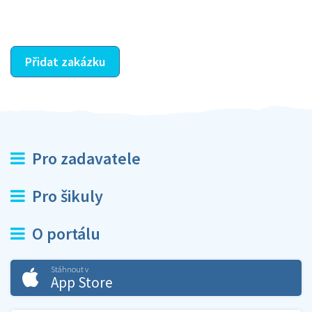
ostatní dozví z vašeho vzájemného hodnocení. A
máte vyřešeno :-)
Přidat zakázku
Pro zadavatele
Pro šikuly
O portálu
Stáhnout v
App Store