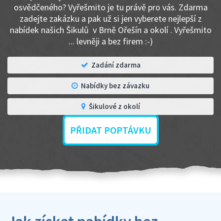
osvědčeného? Vyřešmito je tu právě pro vás. Zdarma
zadejte zakázku a pak už si jen vyberete nejlepší z
nabídek našich Šikulů v Brně Ořešín a okolí . Vyřešmito
... levněji a bez firem :-)
Zadání zdarma
Nabídky bez závazku
Šikulové z okolí
PŘIDAT POPTÁVKU