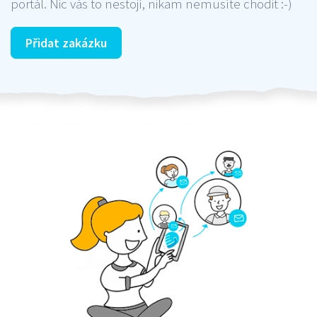
portál. Nic vás to nestojí, nikam nemusíte chodit :-)
Přidat zakázku