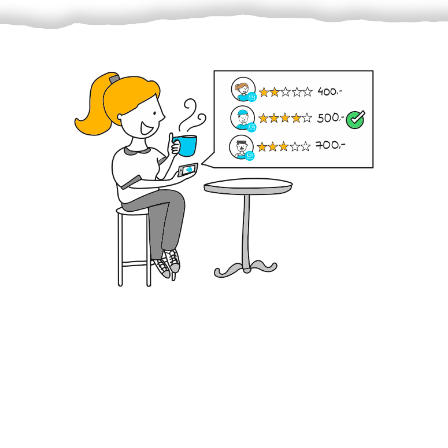
Krok III. - Hodnocení
Vybraný šikula vaše zadání po domluvě a v souladu s
jeho nabídkou vyřeší. Po splnění úkolu mu náleží
dohodnutá odměna. Zda proběhlo vše jak mělo, se