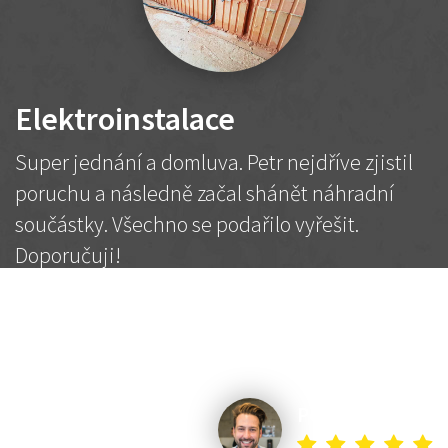
Elektroinstalace
Super jednání a domluva. Petr nejdříve zjistil
poruchu a následně začal shánět náhradní
součástky. Všechno se podařilo vyřešit.
Doporučuji!
2 500 Kč
Dohodnutá cena
Petr K.