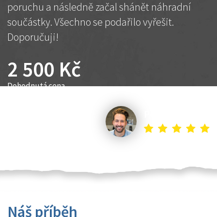
poruchu a následně začal shánět náhradní
součástky. Všechno se podařilo vyřešit.
Doporučuji!
2 500 Kč
Dohodnutá cena
Petr K.
Náš příběh