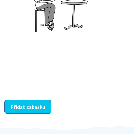
Krok III. - Hodnocení
Vybraný šikula vaše zadání po domluvě a v souladu s
jeho nabídkou vyřeší. Po splnění úkolu mu náleží
dohodnutá odměna. Zda proběhlo vše jak mělo, se
ostatní dozví z vašeho vzájemného hodnocení. A
máte vyřešeno :-)
Přidat zakázku