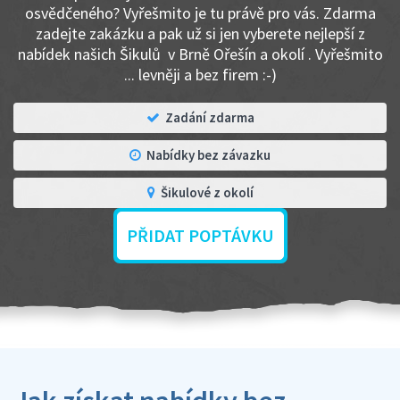
osvědčeného? Vyřešmito je tu právě pro vás. Zdarma
zadejte zakázku a pak už si jen vyberete nejlepší z
nabídek našich Šikulů v Brně Ořešín a okolí . Vyřešmito
... levněji a bez firem :-)
Zadání zdarma
Nabídky bez závazku
Šikulové z okolí
PŘIDAT POPTÁVKU