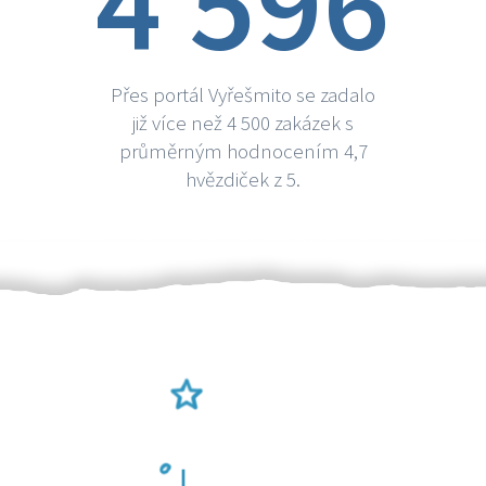
4 596
Přes portál Vyřešmito se zadalo
již více než 4 500 zakázek s
průměrným hodnocením 4,7
hvězdiček z 5.
Ověření šikulové
Odměna po práci