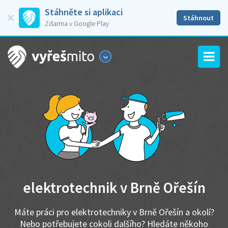
Stáhněte si aplikaci
Stáhnout
Zdarma v Google Play
elektrotechnik v Brně Ořešín
Máte práci pro elektrotechniky v Brně Ořešín a okolí?
Nebo potřebujete cokoli dalšího? Hledáte někoho