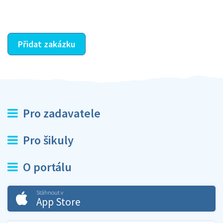
ostatní dozví z vašeho vzájemného hodnocení. A
máte vyřešeno :-)
Přidat zakázku
Pro zadavatele
Pro šikuly
O portálu
Stáhnout v
App Store