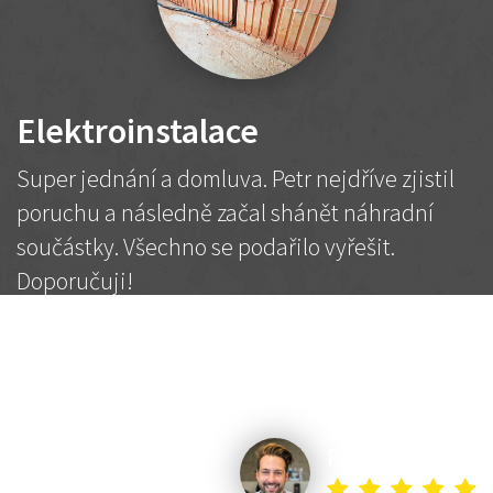
Elektroinstalace
Super jednání a domluva. Petr nejdříve zjistil
poruchu a následně začal shánět náhradní
součástky. Všechno se podařilo vyřešit.
Doporučuji!
2 500 Kč
Dohodnutá cena
Petr K.