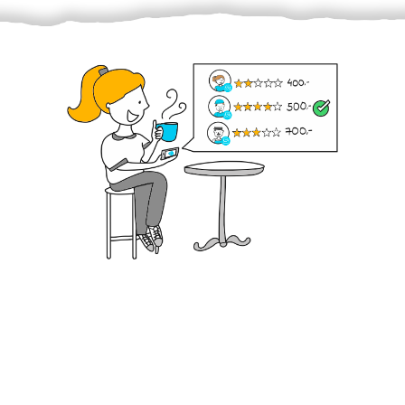
Krok III. - Hodnocení
Vybraný šikula vaše zadání po domluvě a v souladu s
jeho nabídkou vyřeší. Po splnění úkolu mu náleží
dohodnutá odměna. Zda proběhlo vše jak mělo, se