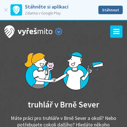
Stáhněte si aplikaci
Stáhnout
Zdarma v Google Play
truhlář v Brně Sever
Máte práci pro truhláře v Brně Sever a okolí? Nebo
potřebujete cokoli dalšího? Hledáte někoho