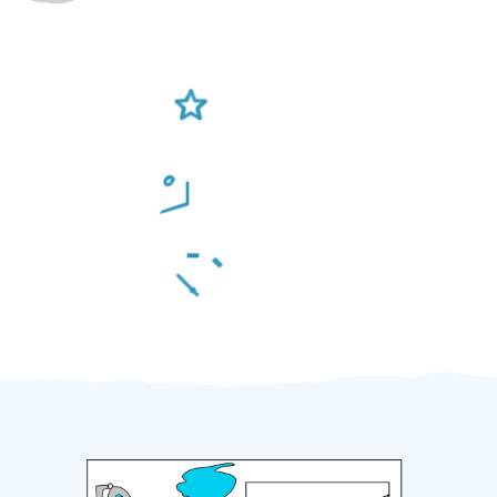
Ověření šikulové
Odměna po práci
Za 2 minuty