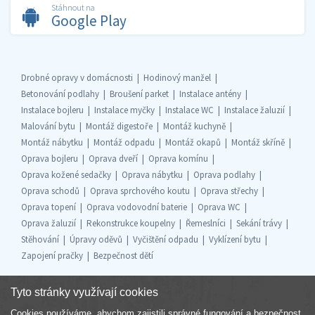
Stáhnout na
Google Play
Drobné opravy v domácnosti
Hodinový manžel
Betonování podlahy
Broušení parket
Instalace antény
Instalace bojleru
Instalace myčky
Instalace WC
Instalace žaluzií
Malování bytu
Montáž digestoře
Montáž kuchyně
Montáž nábytku
Montáž odpadu
Montáž okapů
Montáž skříně
Oprava bojleru
Oprava dveří
Oprava komínu
Oprava kožené sedačky
Oprava nábytku
Oprava podlahy
Oprava schodů
Oprava sprchového koutu
Oprava střechy
Oprava topení
Oprava vodovodní baterie
Oprava WC
Oprava žaluzií
Rekonstrukce koupelny
Řemeslníci
Sekání trávy
Stěhování
Úpravy oděvů
Vyčištění odpadu
Vyklízení bytu
Zapojení pračky
Bezpečnost dětí
Tyto stránky využívají cookies
Cookies používáme, abychom zajistili správné fungování a bezpečnost