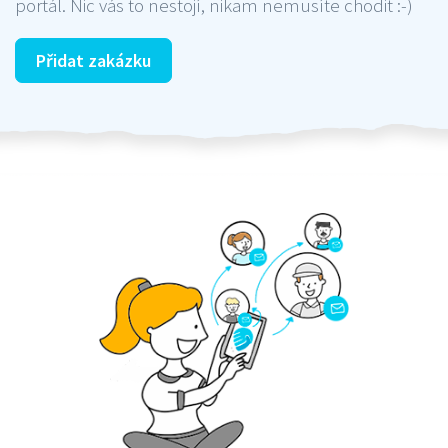
portál. Nic vás to nestojí, nikam nemusíte chodit :-)
Přidat zakázku