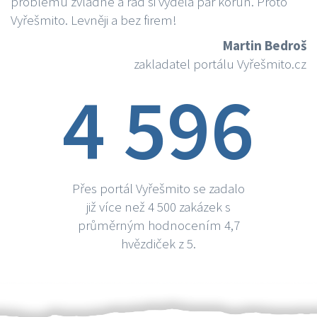
problému zvládne a rád si vydělá par korun. Proto
Vyřešmito. Levněji a bez firem!
Martin Bedroš
zakladatel portálu Vyřešmito.cz
4 596
Přes portál Vyřešmito se zadalo
již více než 4 500 zakázek s
průměrným hodnocením 4,7
hvězdiček z 5.