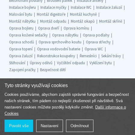
Betonování podlahy
Broušení parket
Instalace antény
Instalace bojleru
Instalace myčky
Instalace WC
Instalace žaluzií
Malování bytu
Montáž digestoře
Montáž kuchyně
Montáž nábytku
Montáž odpadu
Montáž okapů
Montáž skříně
Oprava bojleru
Oprava dveří
Oprava komínu
Oprava kožené sedačky
Oprava nábytku
Oprava podlahy
Oprava schodů
Oprava sprchového koutu
Oprava střechy
Oprava topení
Oprava vodovodní baterie
Oprava WC
Oprava žaluzií
Rekonstrukce koupelny
Řemeslníci
Sekání trávy
Stěhování
Úpravy oděvů
Vyčištění odpadu
Vyklízení bytu
Zapojení pračky
Bezpečnost dětí
Tyto stránky využívají cookies
Cookies používáme, abychom zajistili správné fungování a bezpečnost
Součást skupiny
našich stránek, tím pádem co nejlepší zkušenost při návštěvě. Svá
nastavení cookies můžete později kdykoliv změnit.
Další informace o
Cookies
Povolit vše
Nastavení
Odmítnout