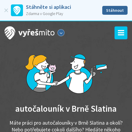
Stáhněte si aplikaci
Stáhnout
Zdarma v Google Play
autočalouník v Brně Slatina
Máte práci pro autočalouníky v Brně Slatina a okolí?
Nebo potřebujete cokoli dalšího? Hledáte někoho