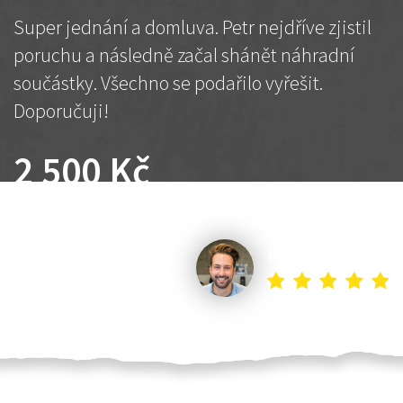
Super jednání a domluva. Petr nejdříve zjistil
poruchu a následně začal shánět náhradní
součástky. Všechno se podařilo vyřešit.
Doporučuji!
2 500 Kč
Dohodnutá cena
Petr K.