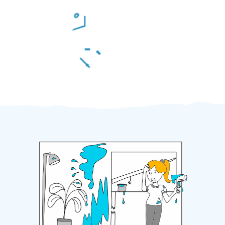
Odměna po práci
Za 2 minuty