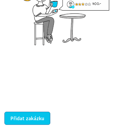
Krok III. - Hodnocení
Vybraný šikula vaše zadání po domluvě a v souladu s
jeho nabídkou vyřeší. Po splnění úkolu mu náleží
dohodnutá odměna. Zda proběhlo vše jak mělo, se
ostatní dozví z vašeho vzájemného hodnocení. A
máte vyřešeno :-)
Přidat zakázku