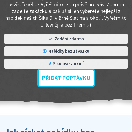
osvědčeného? Vyřešmito je tu právě pro vás. Zdarma
zadejte zakázku a pak už si jen vyberete nejlepší z
nabídek našich Šikulů v Brně Slatina a okolí . Vyřešmito
... levněji a bez firem :-)
Zadání zdarma
Nabídky bez závazku
Šikulové z okolí
PŘIDAT POPTÁVKU