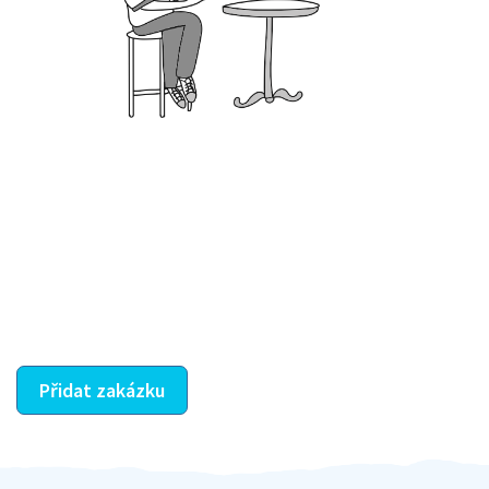
Krok III. - Hodnocení
Vybraný šikula vaše zadání po domluvě a v souladu s
jeho nabídkou vyřeší. Po splnění úkolu mu náleží
dohodnutá odměna. Zda proběhlo vše jak mělo, se
ostatní dozví z vašeho vzájemného hodnocení. A
máte vyřešeno :-)
Přidat zakázku