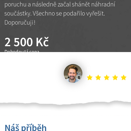
poruchu a následně začal shánět náhradní
součástky. Všechno se podařilo vyřešit.
Doporučuji!
2 500 Kč
Dohodnutá cena
Petr K.
Náš příběh