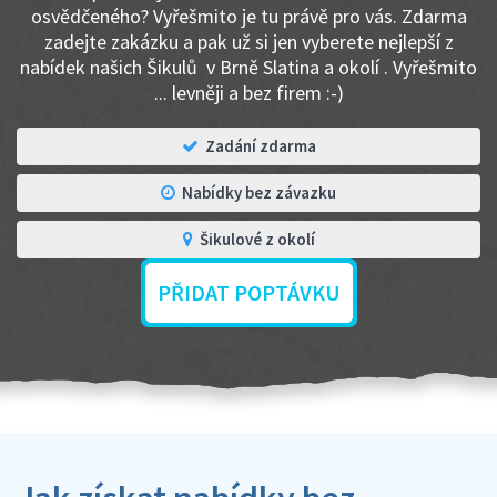
osvědčeného? Vyřešmito je tu právě pro vás. Zdarma
zadejte zakázku a pak už si jen vyberete nejlepší z
nabídek našich Šikulů v Brně Slatina a okolí . Vyřešmito
... levněji a bez firem :-)
Zadání zdarma
Nabídky bez závazku
Šikulové z okolí
PŘIDAT POPTÁVKU