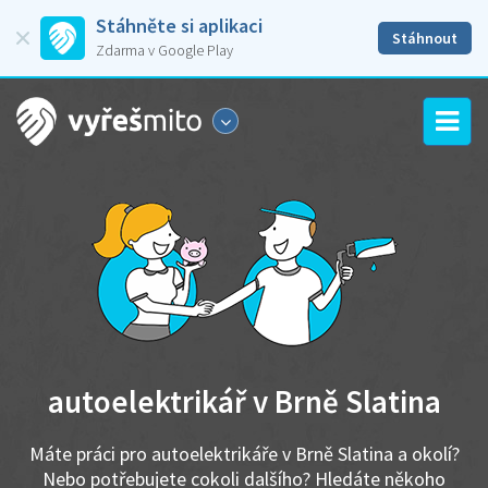
Stáhněte si aplikaci
Stáhnout
Zdarma v Google Play
autoelektrikář v Brně Slatina
Máte práci pro autoelektrikáře v Brně Slatina a okolí?
Nebo potřebujete cokoli dalšího? Hledáte někoho