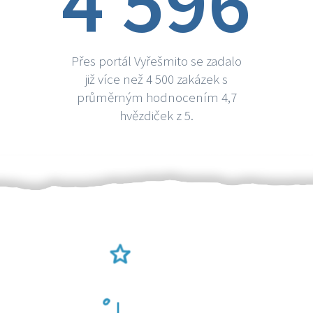
4 596
Přes portál Vyřešmito se zadalo
již více než 4 500 zakázek s
průměrným hodnocením 4,7
hvězdiček z 5.
Ověření šikulové
Odměna po práci