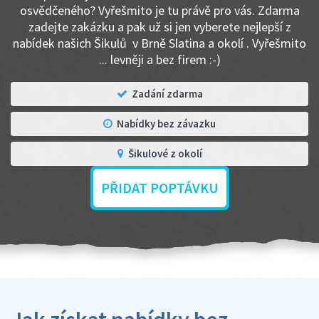
osvědčeného? Vyřešmito je tu právě pro vás. Zdarma
zadejte zakázku a pak už si jen vyberete nejlepší z
nabídek našich Šikulů v Brně Slatina a okolí . Vyřešmito
... levněji a bez firem :-)
Zadání zdarma
Nabídky bez závazku
Šikulové z okolí
PŘIDAT POPTÁVKU