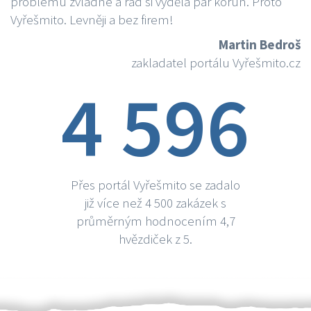
problému zvládne a rád si vydělá par korun. Proto
Vyřešmito. Levněji a bez firem!
Martin Bedroš
zakladatel portálu Vyřešmito.cz
4 596
Přes portál Vyřešmito se zadalo
již více než 4 500 zakázek s
průměrným hodnocením 4,7
hvězdiček z 5.