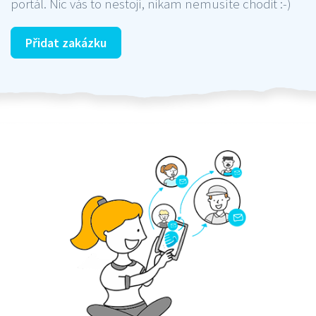
portál. Nic vás to nestojí, nikam nemusíte chodit :-)
Přidat zakázku