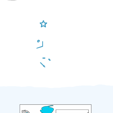
Ověření šikulové
Odměna po práci
Za 2 minuty