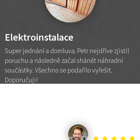
Elektroinstalace
Super jednání a domluva. Petr nejdříve zjistil
poruchu a následně začal shánět náhradní
součástky. Všechno se podařilo vyřešit.
Doporučuji!
2 500 Kč
Dohodnutá cena
Petr K.