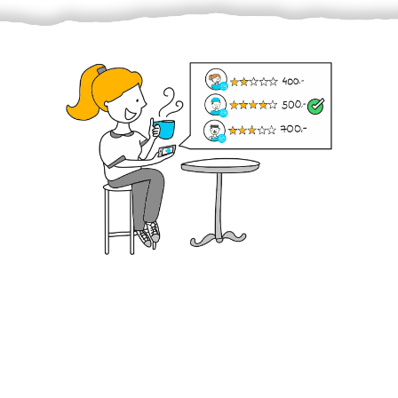
Krok III. - Hodnocení
Vybraný šikula vaše zadání po domluvě a v souladu s
jeho nabídkou vyřeší. Po splnění úkolu mu náleží
dohodnutá odměna. Zda proběhlo vše jak mělo, se