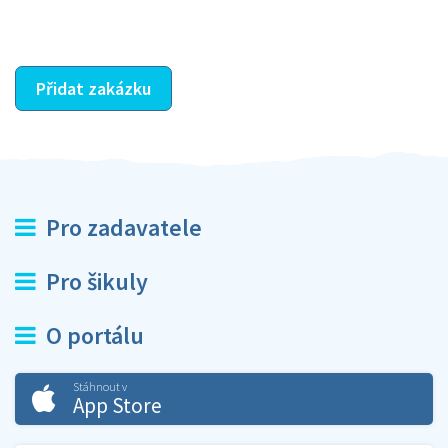
ostatní dozví z vašeho vzájemného hodnocení. A
máte vyřešeno :-)
Přidat zakázku
Pro zadavatele
Pro šikuly
O portálu
Stáhnout v
App Store