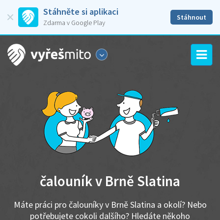
Stáhněte si aplikaci
Stáhnout
Zdarma v Google Play
čalouník v Brně Slatina
Máte práci pro čalouníky v Brně Slatina a okolí? Nebo
potřebujete cokoli dalšího? Hledáte někoho