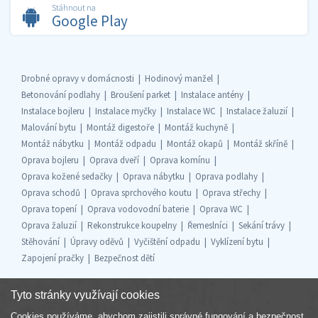
Stáhnout na
Google Play
Drobné opravy v domácnosti
Hodinový manžel
Betonování podlahy
Broušení parket
Instalace antény
Instalace bojleru
Instalace myčky
Instalace WC
Instalace žaluzií
Malování bytu
Montáž digestoře
Montáž kuchyně
Montáž nábytku
Montáž odpadu
Montáž okapů
Montáž skříně
Oprava bojleru
Oprava dveří
Oprava komínu
Oprava kožené sedačky
Oprava nábytku
Oprava podlahy
Oprava schodů
Oprava sprchového koutu
Oprava střechy
Oprava topení
Oprava vodovodní baterie
Oprava WC
Oprava žaluzií
Rekonstrukce koupelny
Řemeslníci
Sekání trávy
Stěhování
Úpravy oděvů
Vyčištění odpadu
Vyklízení bytu
Zapojení pračky
Bezpečnost dětí
Tyto stránky využívají cookies
Cookies používáme, abychom zajistili správné fungování a bezpečnost