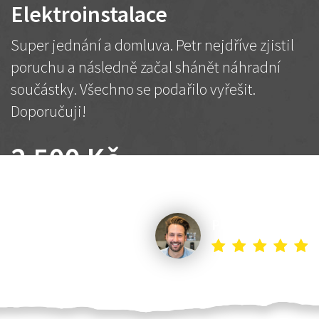
Elektroinstalace
Super jednání a domluva. Petr nejdříve zjistil
poruchu a následně začal shánět náhradní
součástky. Všechno se podařilo vyřešit.
Doporučuji!
2 500 Kč
Dohodnutá cena
Petr K.