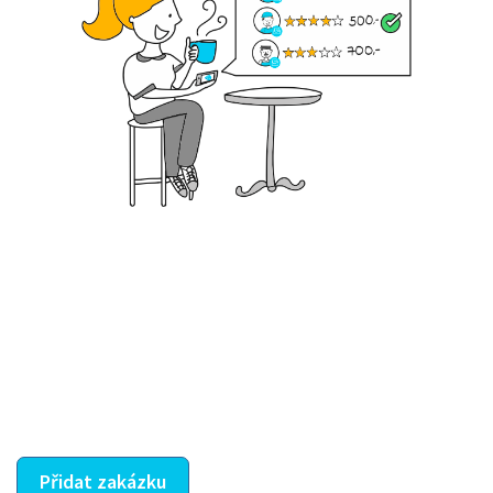
Krok III. - Hodnocení
Vybraný šikula vaše zadání po domluvě a v souladu s
jeho nabídkou vyřeší. Po splnění úkolu mu náleží
dohodnutá odměna. Zda proběhlo vše jak mělo, se
ostatní dozví z vašeho vzájemného hodnocení. A
máte vyřešeno :-)
Přidat zakázku