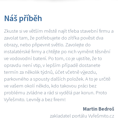
Náš příběh
Zkuste si ve větším městě najít třeba stavební firmu a
zavolat tam, že potřebujete do zítřka pověsit dva
obrazy, nebo připevnit světlo. Zavolejte do
instalatérské firmy a chtějte po nich vyměnit těsnění
ve vodovodní baterií. Po tom, co je ujistíte, že to
opravdu není vtip, v lepším případě dostanete
termín za několik týdnů, účet včetně výjezdu,
parkovného a spousty dalších položek. A to je určitě
ve vašem okolí někdo, kdo takovou práci bez
problému zvládne a rád si vydělá par korun. Proto
Vyřešmito. Levněji a bez firem!
Martin Bedroš
zakladatel portálu Vyřešmito.cz