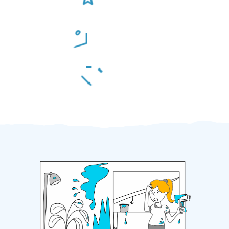
Odměna po práci
Za 2 minuty