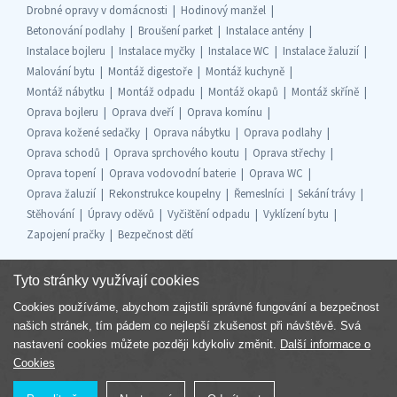
Drobné opravy v domácnosti
Hodinový manžel
Betonování podlahy
Broušení parket
Instalace antény
Instalace bojleru
Instalace myčky
Instalace WC
Instalace žaluzií
Malování bytu
Montáž digestoře
Montáž kuchyně
Montáž nábytku
Montáž odpadu
Montáž okapů
Montáž skříně
Oprava bojleru
Oprava dveří
Oprava komínu
Oprava kožené sedačky
Oprava nábytku
Oprava podlahy
Oprava schodů
Oprava sprchového koutu
Oprava střechy
Oprava topení
Oprava vodovodní baterie
Oprava WC
Oprava žaluzií
Rekonstrukce koupelny
Řemeslníci
Sekání trávy
Stěhování
Úpravy oděvů
Vyčištění odpadu
Vyklízení bytu
Zapojení pračky
Bezpečnost dětí
Tyto stránky využívají cookies
Cookies používáme, abychom zajistili správné fungování a bezpečnost
Součást skupiny
našich stránek, tím pádem co nejlepší zkušenost při návštěvě. Svá
nastavení cookies můžete později kdykoliv změnit.
Další informace o
Cookies