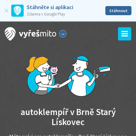
Stáhněte si aplikaci
Stáhnout
Zdarma v Google Play
autoklempíř v Brně Starý
Lískovec