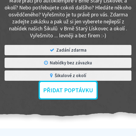
Máte práci pro autoklempíře v Brně Starý Lískovec a
okolí? Nebo potřebujete cokoli dalšího? Hledáte někoho
osvědčeného? Vyřešmito je tu právě pro vás. Zdarma
zadejte zakázku a pak už si jen vyberete nejlepší z
nabídek našich Šikulů v Brně Starý Lískovec a okolí .
Vyřešmito ... levněji a bez firem :-)
Zadání zdarma
Nabídky bez závazku
Šikulové z okolí
PŘIDAT POPTÁVKU