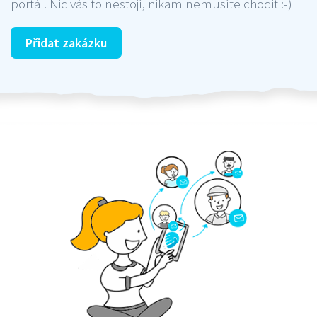
portál. Nic vás to nestojí, nikam nemusíte chodit :-)
Přidat zakázku