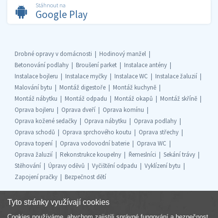
Stáhnout na
Google Play
Drobné opravy v domácnosti
Hodinový manžel
Betonování podlahy
Broušení parket
Instalace antény
Instalace bojleru
Instalace myčky
Instalace WC
Instalace žaluzií
Malování bytu
Montáž digestoře
Montáž kuchyně
Montáž nábytku
Montáž odpadu
Montáž okapů
Montáž skříně
Oprava bojleru
Oprava dveří
Oprava komínu
Oprava kožené sedačky
Oprava nábytku
Oprava podlahy
Oprava schodů
Oprava sprchového koutu
Oprava střechy
Oprava topení
Oprava vodovodní baterie
Oprava WC
Oprava žaluzií
Rekonstrukce koupelny
Řemeslníci
Sekání trávy
Stěhování
Úpravy oděvů
Vyčištění odpadu
Vyklízení bytu
Zapojení pračky
Bezpečnost dětí
Tyto stránky využívají cookies
Cookies používáme, abychom zajistili správné fungování a bezpečnost