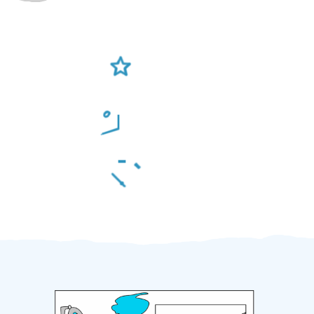
Ověření šikulové
Odměna po práci
Za 2 minuty