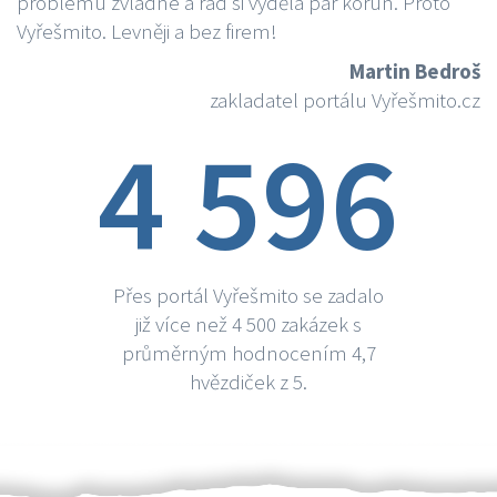
problému zvládne a rád si vydělá par korun. Proto
Vyřešmito. Levněji a bez firem!
Martin Bedroš
zakladatel portálu Vyřešmito.cz
4 596
Přes portál Vyřešmito se zadalo
již více než 4 500 zakázek s
průměrným hodnocením 4,7
hvězdiček z 5.