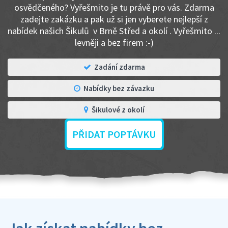
osvědčeného? Vyřešmito je tu právě pro vás. Zdarma
zadejte zakázku a pak už si jen vyberete nejlepší z
nabídek našich Šikulů v Brně Střed a okolí . Vyřešmito ...
levněji a bez firem :-)
Zadání zdarma
Nabídky bez závazku
Šikulové z okolí
PŘIDAT POPTÁVKU