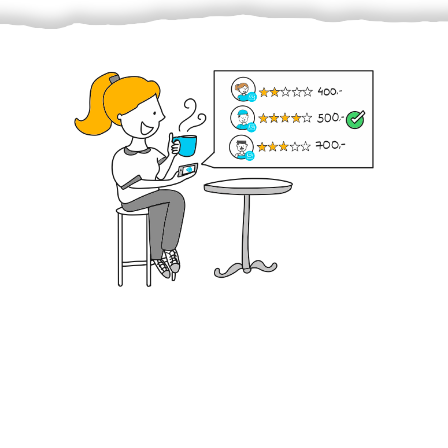
Krok III. - Hodnocení
Vybraný šikula vaše zadání po domluvě a v souladu s
jeho nabídkou vyřeší. Po splnění úkolu mu náleží
dohodnutá odměna. Zda proběhlo vše jak mělo, se