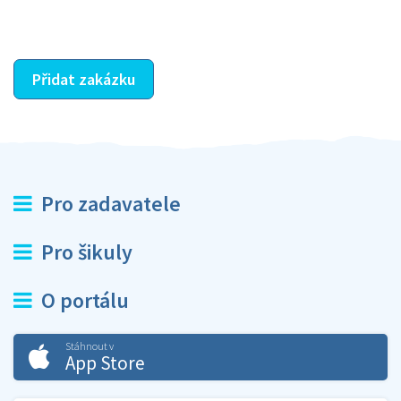
ostatní dozví z vašeho vzájemného hodnocení. A
máte vyřešeno :-)
Přidat zakázku
Pro zadavatele
Pro šikuly
O portálu
Stáhnout v
App Store