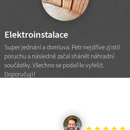
Elektroinstalace
Super jednání a domluva. Petr nejdříve zjistil
poruchu a následně začal shánět náhradní
součástky. Všechno se podařilo vyřešit.
Doporučuji!
2 500 Kč
Dohodnutá cena
Petr K.