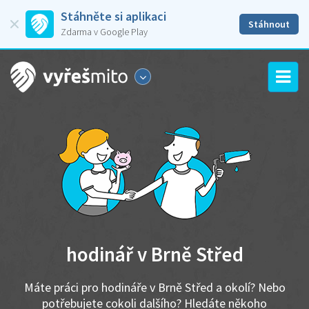
Stáhněte si aplikaci
Stáhnout
Zdarma v Google Play
hodinář v Brně Střed
Máte práci pro hodináře v Brně Střed a okolí? Nebo
potřebujete cokoli dalšího? Hledáte někoho