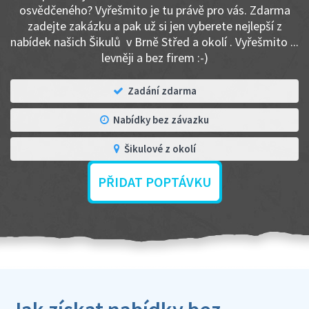
osvědčeného? Vyřešmito je tu právě pro vás. Zdarma
zadejte zakázku a pak už si jen vyberete nejlepší z
nabídek našich Šikulů v Brně Střed a okolí . Vyřešmito ...
levněji a bez firem :-)
Zadání zdarma
Nabídky bez závazku
Šikulové z okolí
PŘIDAT POPTÁVKU