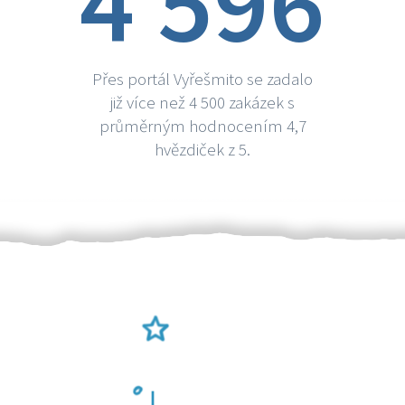
4 596
Přes portál Vyřešmito se zadalo
již více než 4 500 zakázek s
průměrným hodnocením 4,7
hvězdiček z 5.
Ověření šikulové
Odměna po práci