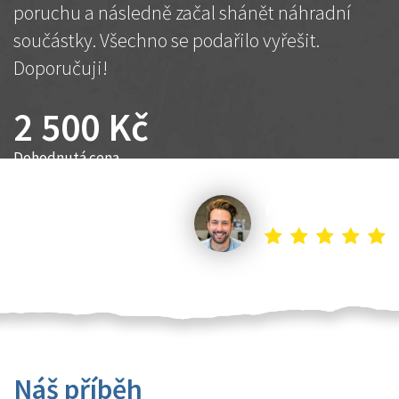
poruchu a následně začal shánět náhradní
součástky. Všechno se podařilo vyřešit.
Doporučuji!
2 500 Kč
Dohodnutá cena
Petr K.
Náš příběh