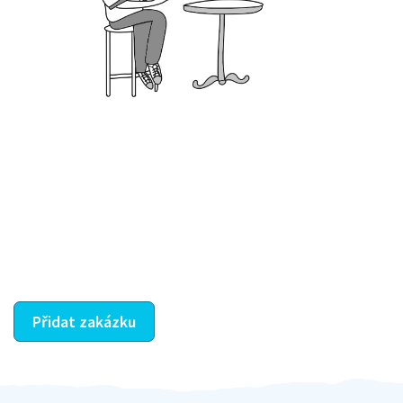
Krok III. - Hodnocení
Vybraný šikula vaše zadání po domluvě a v souladu s
jeho nabídkou vyřeší. Po splnění úkolu mu náleží
dohodnutá odměna. Zda proběhlo vše jak mělo, se
ostatní dozví z vašeho vzájemného hodnocení. A
máte vyřešeno :-)
Přidat zakázku