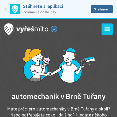
Stáhněte si aplikaci
Stáhnout
Zdarma v Google Play
automechanik v Brně Tuřany
Máte práci pro automechaniky v Brně Tuřany a okolí?
Nebo potřebujete cokoli dalšího? Hledáte někoho