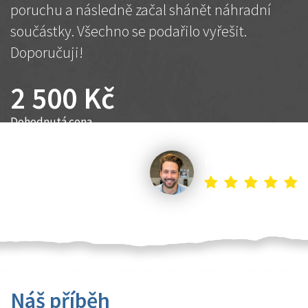
poruchu a následně začal shánět náhradní
součástky. Všechno se podařilo vyřešit.
Doporučuji!
2 500 Kč
Dohodnutá cena
Petr K.
Náš příběh