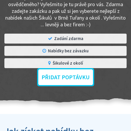
osvědčeného? Vyřešmito je tu právě pro vás. Zdarma
zadejte zakázku a pak už si jen vyberete nejlepší z
nabídek našich Šikulů v Brně Tuřany a okolí . Vyřešmito
... levněji a bez firem :-)
Zadání zdarma
Nabídky bez závazku
Šikulové z okolí
PŘIDAT POPTÁVKU