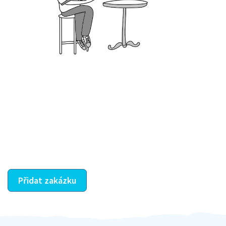
Krok III. - Hodnocení
Vybraný šikula vaše zadání po domluvě a v souladu s
jeho nabídkou vyřeší. Po splnění úkolu mu náleží
dohodnutá odměna. Zda proběhlo vše jak mělo, se
ostatní dozví z vašeho vzájemného hodnocení. A
máte vyřešeno :-)
Přidat zakázku