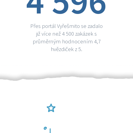
4 596
Přes portál Vyřešmito se zadalo
již více než 4 500 zakázek s
průměrným hodnocením 4,7
hvězdiček z 5.
Ověření šikulové
Odměna po práci