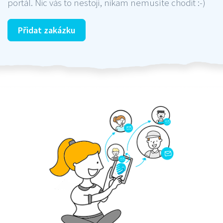
portál. Nic vás to nestojí, nikam nemusíte chodit :-)
Přidat zakázku