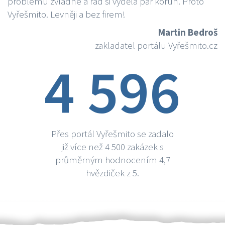
problému zvládne a rád si vydělá par korun. Proto
Vyřešmito. Levněji a bez firem!
Martin Bedroš
zakladatel portálu Vyřešmito.cz
4 596
Přes portál Vyřešmito se zadalo
již více než 4 500 zakázek s
průměrným hodnocením 4,7
hvězdiček z 5.