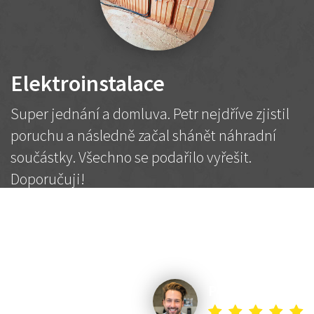
Elektroinstalace
Super jednání a domluva. Petr nejdříve zjistil
poruchu a následně začal shánět náhradní
součástky. Všechno se podařilo vyřešit.
Doporučuji!
2 500 Kč
Dohodnutá cena
Petr K.