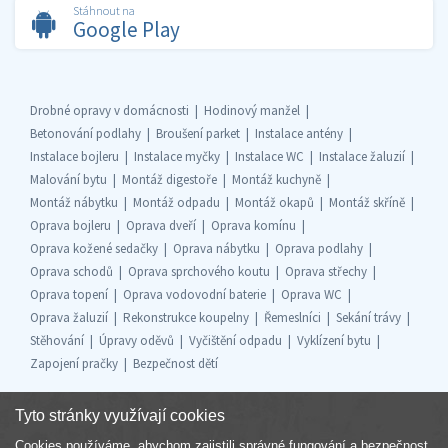
Stáhnout na
Google Play
Drobné opravy v domácnosti
Hodinový manžel
Betonování podlahy
Broušení parket
Instalace antény
Instalace bojleru
Instalace myčky
Instalace WC
Instalace žaluzií
Malování bytu
Montáž digestoře
Montáž kuchyně
Montáž nábytku
Montáž odpadu
Montáž okapů
Montáž skříně
Oprava bojleru
Oprava dveří
Oprava komínu
Oprava kožené sedačky
Oprava nábytku
Oprava podlahy
Oprava schodů
Oprava sprchového koutu
Oprava střechy
Oprava topení
Oprava vodovodní baterie
Oprava WC
Oprava žaluzií
Rekonstrukce koupelny
Řemeslníci
Sekání trávy
Stěhování
Úpravy oděvů
Vyčištění odpadu
Vyklízení bytu
Zapojení pračky
Bezpečnost dětí
Tyto stránky využívají cookies
Cookies používáme, abychom zajistili správné fungování a bezpečnost