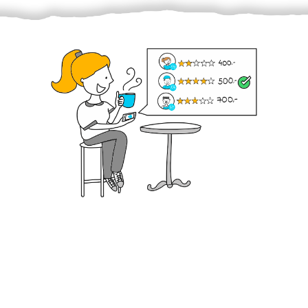
Krok III. - Hodnocení
Vybraný šikula vaše zadání po domluvě a v souladu s
jeho nabídkou vyřeší. Po splnění úkolu mu náleží
dohodnutá odměna. Zda proběhlo vše jak mělo, se