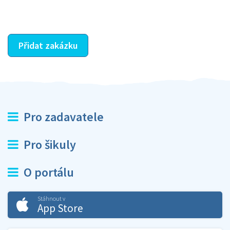
ostatní dozví z vašeho vzájemného hodnocení. A
máte vyřešeno :-)
Přidat zakázku
Pro zadavatele
Pro šikuly
O portálu
Stáhnout v
App Store