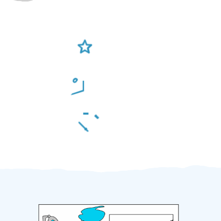
Ověření šikulové
Odměna po práci
Za 2 minuty