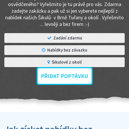
osvědčeného? Vyřešmito je tu právě pro vás. Zdarma
zadejte zakázku a pak už si jen vyberete nejlepší z
nabídek našich Šikulů v Brně Tuřany a okolí . Vyřešmito
... levněji a bez firem :-)
Zadání zdarma
Nabídky bez závazku
Šikulové z okolí
PŘIDAT POPTÁVKU