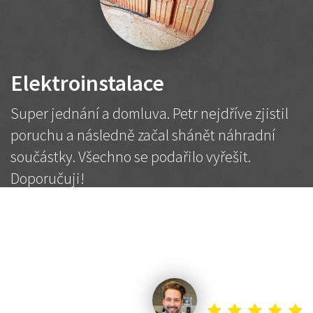
Elektroinstalace
Super jednání a domluva. Petr nejdříve zjistil
poruchu a následně začal shánět náhradní
součástky. Všechno se podařilo vyřešit.
Doporučuji!
2 500 Kč
Dohodnutá cena
Petr K.