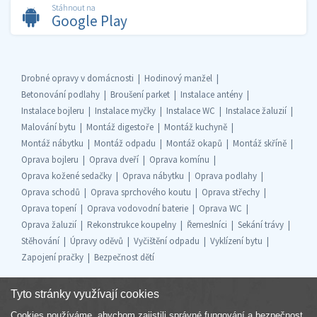
Stáhnout na
Google Play
Drobné opravy v domácnosti
Hodinový manžel
Betonování podlahy
Broušení parket
Instalace antény
Instalace bojleru
Instalace myčky
Instalace WC
Instalace žaluzií
Malování bytu
Montáž digestoře
Montáž kuchyně
Montáž nábytku
Montáž odpadu
Montáž okapů
Montáž skříně
Oprava bojleru
Oprava dveří
Oprava komínu
Oprava kožené sedačky
Oprava nábytku
Oprava podlahy
Oprava schodů
Oprava sprchového koutu
Oprava střechy
Oprava topení
Oprava vodovodní baterie
Oprava WC
Oprava žaluzií
Rekonstrukce koupelny
Řemeslníci
Sekání trávy
Stěhování
Úpravy oděvů
Vyčištění odpadu
Vyklízení bytu
Zapojení pračky
Bezpečnost dětí
Tyto stránky využívají cookies
Cookies používáme, abychom zajistili správné fungování a bezpečnost