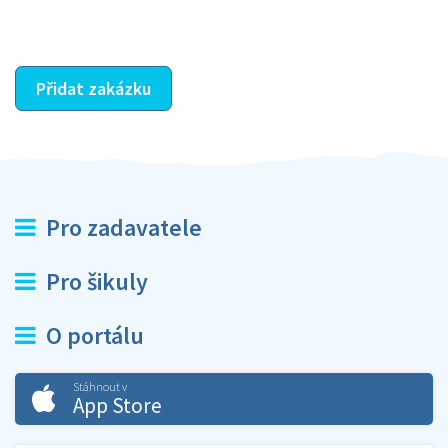
ostatní dozví z vašeho vzájemného hodnocení. A
máte vyřešeno :-)
Přidat zakázku
Pro zadavatele
Pro šikuly
O portálu
Stáhnout v
App Store