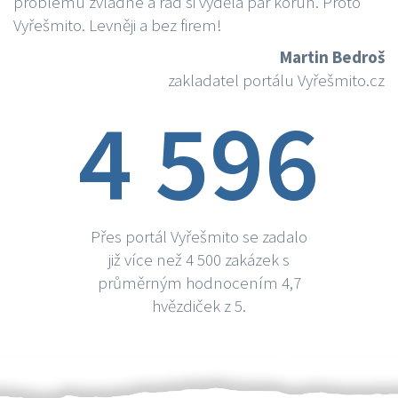
problému zvládne a rád si vydělá par korun. Proto
Vyřešmito. Levněji a bez firem!
Martin Bedroš
zakladatel portálu Vyřešmito.cz
4 596
Přes portál Vyřešmito se zadalo
již více než 4 500 zakázek s
průměrným hodnocením 4,7
hvězdiček z 5.