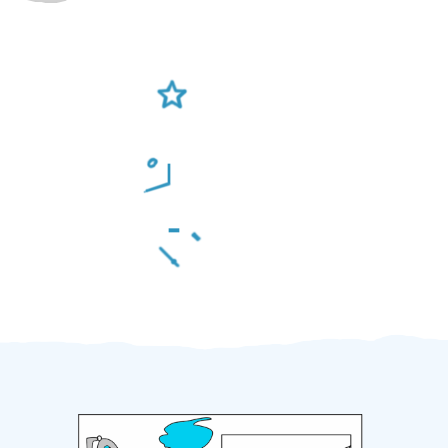
Ověření šikulové
Odměna po práci
Za 2 minuty