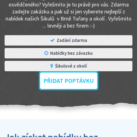
osvědčeného? Vyřešmito je tu právě pro vás. Zdarma
zadejte zakázku a pak už si jen vyberete nejlepší z
nabídek našich Šikulů v Brně Tuřany a okolí . Vyřešmito
... levněji a bez firem :-)
Zadání zdarma
Nabídky bez závazku
Šikulové z okolí
PŘIDAT POPTÁVKU