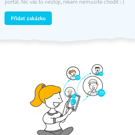
portál. Nic vás to nestojí, nikam nemusíte chodit :-)
Přidat zakázku