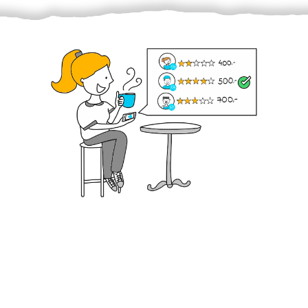
Krok III. - Hodnocení
Vybraný šikula vaše zadání po domluvě a v souladu s
jeho nabídkou vyřeší. Po splnění úkolu mu náleží
dohodnutá odměna. Zda proběhlo vše jak mělo, se