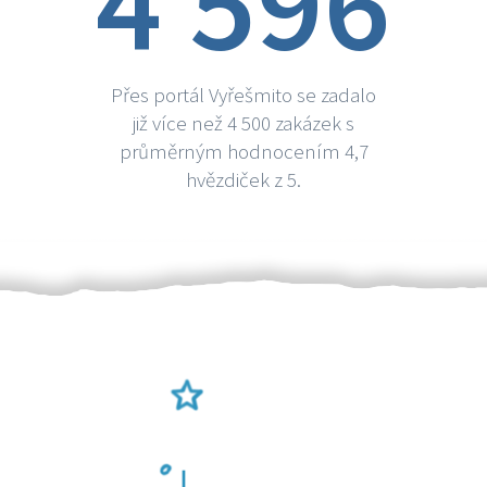
4 596
Přes portál Vyřešmito se zadalo
již více než 4 500 zakázek s
průměrným hodnocením 4,7
hvězdiček z 5.
Ověření šikulové
Odměna po práci