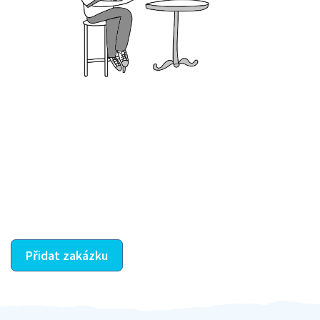
Krok III. - Hodnocení
Vybraný šikula vaše zadání po domluvě a v souladu s
jeho nabídkou vyřeší. Po splnění úkolu mu náleží
dohodnutá odměna. Zda proběhlo vše jak mělo, se
ostatní dozví z vašeho vzájemného hodnocení. A
máte vyřešeno :-)
Přidat zakázku