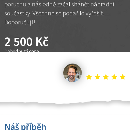
poruchu a následně začal shánět náhradní
součástky. Všechno se podařilo vyřešit.
Doporučuji!
2 500 Kč
Dohodnutá cena
Petr K.
Náš příběh