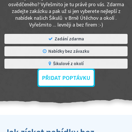
osvědčeného? Vyřešmito je tu právě pro vás. Zdarma
zadejte zakázku a pak už si jen vyberete nejlepší z
nabídek našich Šikulů v Brně Útěchov a okolí .
Vyřešmito ... levněji a bez firem :-)
Zadání zdarma
Nabídky bez závazku
Šikulové z okolí
PŘIDAT POPTÁVKU