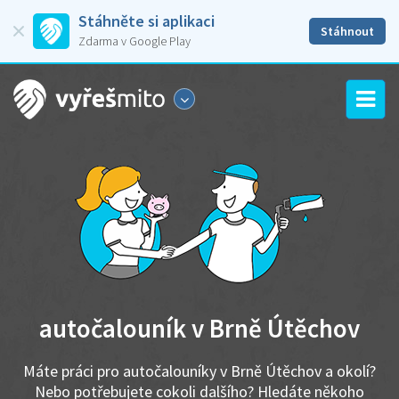
Stáhněte si aplikaci
Stáhnout
Zdarma v Google Play
autočalouník v Brně Útěchov
Máte práci pro autočalouníky v Brně Útěchov a okolí?
Nebo potřebujete cokoli dalšího? Hledáte někoho