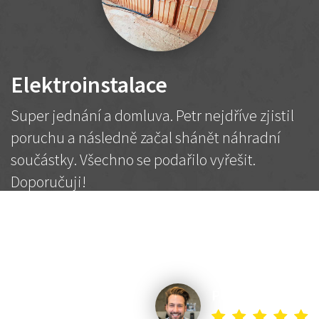
Elektroinstalace
Super jednání a domluva. Petr nejdříve zjistil
poruchu a následně začal shánět náhradní
součástky. Všechno se podařilo vyřešit.
Doporučuji!
2 500 Kč
Dohodnutá cena
Petr K.