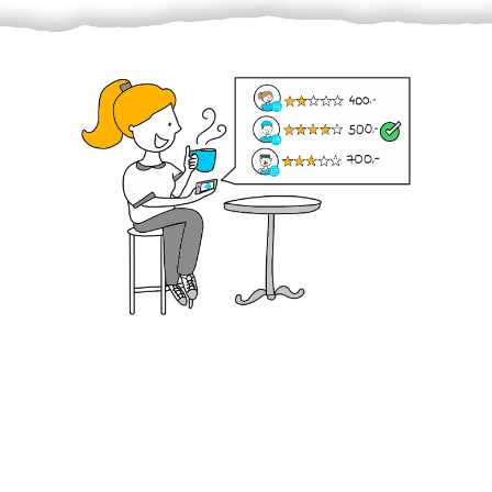
Krok III. - Hodnocení
Vybraný šikula vaše zadání po domluvě a v souladu s
jeho nabídkou vyřeší. Po splnění úkolu mu náleží
dohodnutá odměna. Zda proběhlo vše jak mělo, se