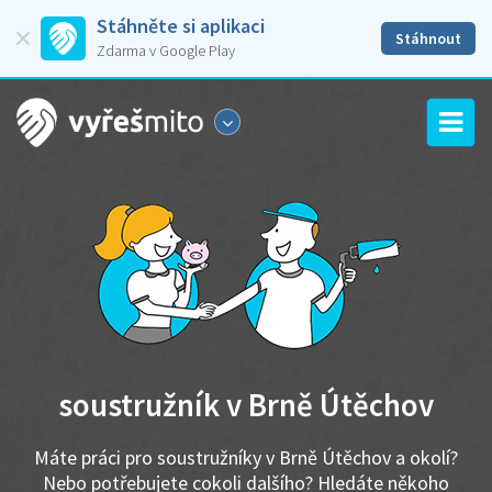
Stáhněte si aplikaci
Stáhnout
Zdarma v Google Play
soustružník v Brně Útěchov
Máte práci pro soustružníky v Brně Útěchov a okolí?
Nebo potřebujete cokoli dalšího? Hledáte někoho