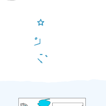
Ověření šikulové
Odměna po práci
Za 2 minuty