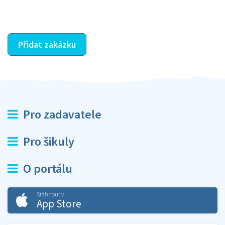
ostatní dozví z vašeho vzájemného hodnocení. A
máte vyřešeno :-)
Přidat zakázku
Pro zadavatele
Pro šikuly
O portálu
Stáhnout v
App Store