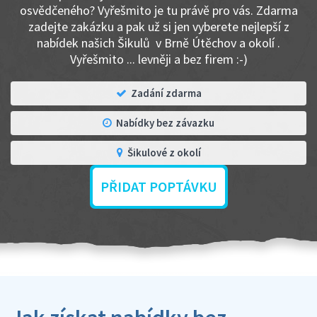
osvědčeného? Vyřešmito je tu právě pro vás. Zdarma
zadejte zakázku a pak už si jen vyberete nejlepší z
nabídek našich Šikulů v Brně Útěchov a okolí .
Vyřešmito ... levněji a bez firem :-)
Zadání zdarma
Nabídky bez závazku
Šikulové z okolí
PŘIDAT POPTÁVKU