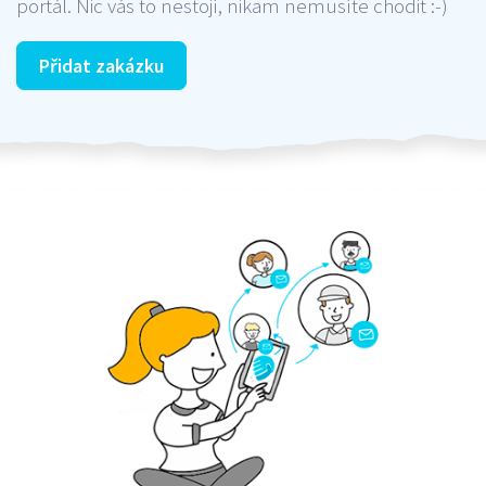
portál. Nic vás to nestojí, nikam nemusíte chodit :-)
Přidat zakázku