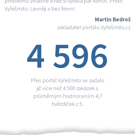
problému zvládne a rád si vydělá par korun. Proto
Vyřešmito. Levněji a bez firem!
Martin Bedroš
zakladatel portálu Vyřešmito.cz
4 596
Přes portál Vyřešmito se zadalo
již více než 4 500 zakázek s
průměrným hodnocením 4,7
hvězdiček z 5.