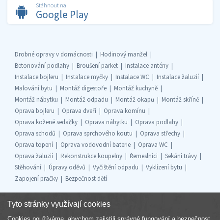
Stáhnout na
Google Play
Drobné opravy v domácnosti
Hodinový manžel
Betonování podlahy
Broušení parket
Instalace antény
Instalace bojleru
Instalace myčky
Instalace WC
Instalace žaluzií
Malování bytu
Montáž digestoře
Montáž kuchyně
Montáž nábytku
Montáž odpadu
Montáž okapů
Montáž skříně
Oprava bojleru
Oprava dveří
Oprava komínu
Oprava kožené sedačky
Oprava nábytku
Oprava podlahy
Oprava schodů
Oprava sprchového koutu
Oprava střechy
Oprava topení
Oprava vodovodní baterie
Oprava WC
Oprava žaluzií
Rekonstrukce koupelny
Řemeslníci
Sekání trávy
Stěhování
Úpravy oděvů
Vyčištění odpadu
Vyklízení bytu
Zapojení pračky
Bezpečnost dětí
Tyto stránky využívají cookies
Cookies používáme, abychom zajistili správné fungování a bezpečnost