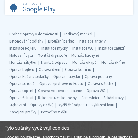
Stáhnout na
Google Play
Drobné opravy v domácnosti
Hodinový manžel
Betonování podlahy
Broušení parket
Instalace antény
Instalace bojleru
Instalace myčky
Instalace WC
Instalace žaluzií
Malování bytu
Montáž digestoře
Montáž kuchyně
Montáž nábytku
Montáž odpadu
Montáž okapů
Montáž skříně
Oprava bojleru
Oprava dveří
Oprava komínu
Oprava kožené sedačky
Oprava nábytku
Oprava podlahy
Oprava schodů
Oprava sprchového koutu
Oprava střechy
Oprava topení
Oprava vodovodní baterie
Oprava WC
Oprava žaluzií
Rekonstrukce koupelny
Řemeslníci
Sekání trávy
Stěhování
Úpravy oděvů
Vyčištění odpadu
Vyklízení bytu
Zapojení pračky
Bezpečnost dětí
Tyto stránky využívají cookies
Cookies používáme, abychom zajistili správné fungování a bezpečnost