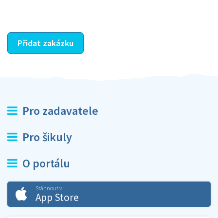
ostatní dozví z vašeho vzájemného hodnocení. A
máte vyřešeno :-)
Přidat zakázku
Pro zadavatele
Pro šikuly
O portálu
Stáhnout v
App Store