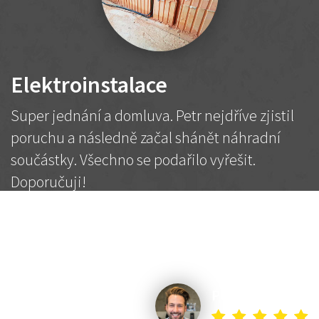
Elektroinstalace
Super jednání a domluva. Petr nejdříve zjistil
poruchu a následně začal shánět náhradní
součástky. Všechno se podařilo vyřešit.
Doporučuji!
2 500 Kč
Dohodnutá cena
Petr K.