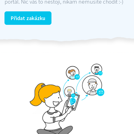
portál. Nic vás to nestojí, nikam nemusíte chodit :-)
Přidat zakázku