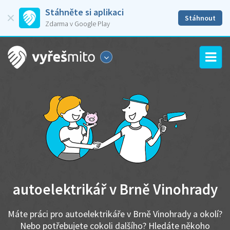
Stáhněte si aplikaci
Stáhnout
Zdarma v Google Play
autoelektrikář v Brně Vinohrady
Máte práci pro autoelektrikáře v Brně Vinohrady a okolí?
Nebo potřebujete cokoli dalšího? Hledáte někoho