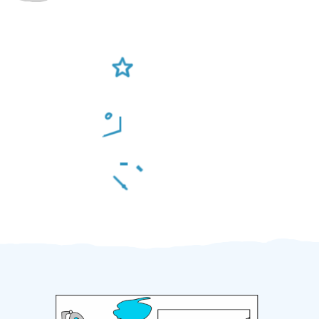
Ověření šikulové
Odměna po práci
Za 2 minuty