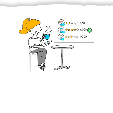
Krok III. - Hodnocení
Vybraný šikula vaše zadání po domluvě a v souladu s
jeho nabídkou vyřeší. Po splnění úkolu mu náleží
dohodnutá odměna. Zda proběhlo vše jak mělo, se