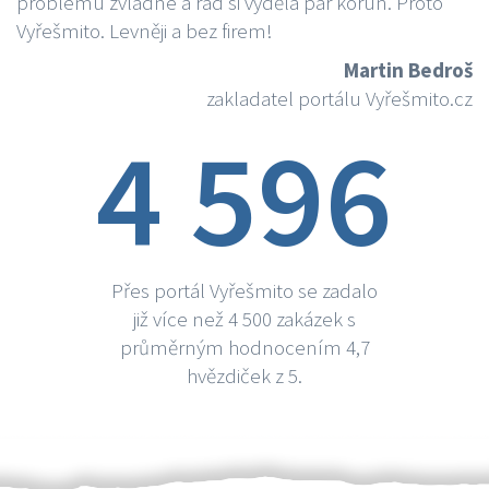
problému zvládne a rád si vydělá par korun. Proto
Vyřešmito. Levněji a bez firem!
Martin Bedroš
zakladatel portálu Vyřešmito.cz
4 596
Přes portál Vyřešmito se zadalo
již více než 4 500 zakázek s
průměrným hodnocením 4,7
hvězdiček z 5.