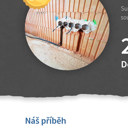
Su
so
D
Náš příběh