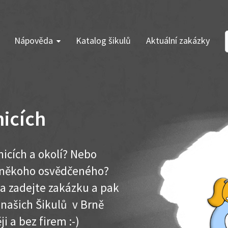
Nápověda
Katalog šikulů
Aktuální zakázky
nicích
nicích a okolí? Nebo
e někoho osvědčeného?
ma zadejte zakázku a pak
 našich Šikulů v Brně
ji a bez firem :-)