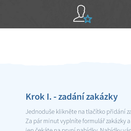
Sami hodnotíte schopnosti šikulů
Ověření šikulové
Krok I. - zadání zakázky
Jednoduše klikněte na tlačítko přidání z
Za pár minut vyplníte formulář zakázky a
jen čekáte na první nabídky. Nabídky v