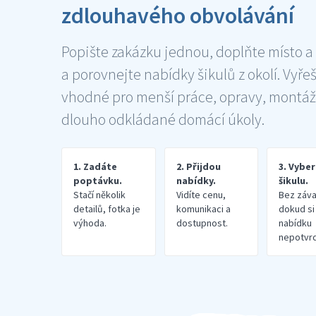
zdlouhavého obvolávání
Popište zakázku jednou, doplňte místo a
a porovnejte nabídky šikulů z okolí. Vyře
vhodné pro menší práce, opravy, montáž
dlouho odkládané domácí úkoly.
1. Zadáte
2. Přijdou
3. Vybe
poptávku.
nabídky.
šikulu.
Stačí několik
Vidíte cenu,
Bez záva
detailů, fotka je
komunikaci a
dokud si
výhoda.
dostupnost.
nabídku
nepotvrd