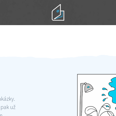
Práci hradíte po výkonu na místě
Odměna po práci
akázky.
 pak už
ám