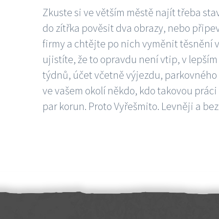
Zkuste si ve větším městě najít třeba sta
do zítřka pověsit dva obrazy, nebo připev
firmy a chtějte po nich vyměnit těsnění v
ujistíte, že to opravdu není vtip, v lepš
týdnů, účet včetně výjezdu, parkovného a
ve vašem okolí někdo, kdo takovou práci
par korun. Proto Vyřešmito. Levněji a bez