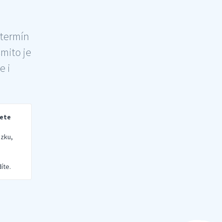
 termín
šmito je
e i
rete
zku,
íte.