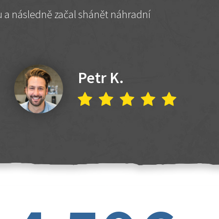
hu a následně začal shánět náhradní
Petr K.