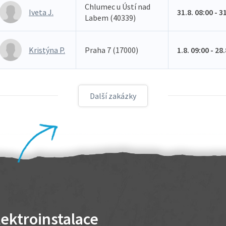
Chlumec u Ústí nad
Iveta J.
31.8. 08:00 - 3
Labem (40339)
Kristýna P.
Praha 7 (17000)
1.8. 09:00 - 28
Další zakázky
lektroinstalace