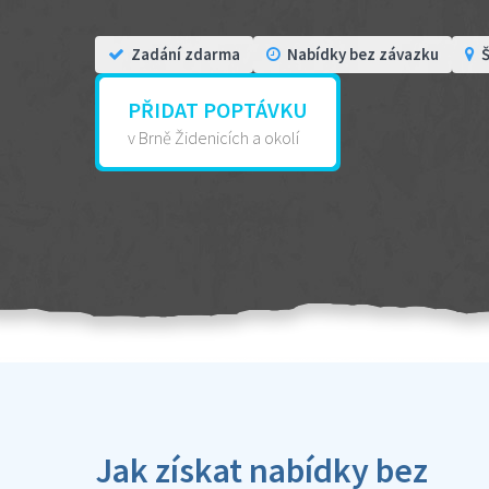
Zadání zdarma
Nabídky bez závazku
Š
PŘIDAT POPTÁVKU
v Brně Židenicích a okolí
Jak získat nabídky bez