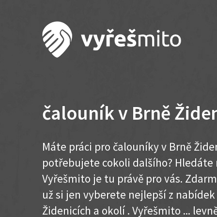
čalouník v Brně Žide
Máte práci pro čalouníky v Brně Žide
potřebujete cokoli dalšího? Hledát
Vyřešmito je tu právě pro vás. Zdar
už si jen vyberete nejlepší z nabídek
Židenicích a okolí . Vyřešmito ... levně