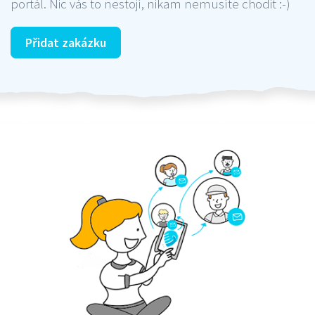
portál. Nic vás to nestojí, nikam nemusíte chodit :-)
Přidat zakázku