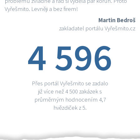
problému zvládne a rád si vydělá par korun. Proto
Vyřešmito. Levněji a bez firem!
Martin Bedroš
zakladatel portálu Vyřešmito.cz
4 596
Přes portál Vyřešmito se zadalo
již více než 4 500 zakázek s
průměrným hodnocením 4,7
hvězdiček z 5.