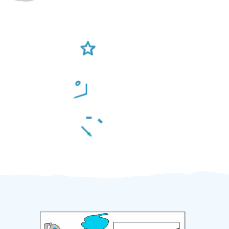
Ověření šikulové
Odměna po práci
Za 2 minuty