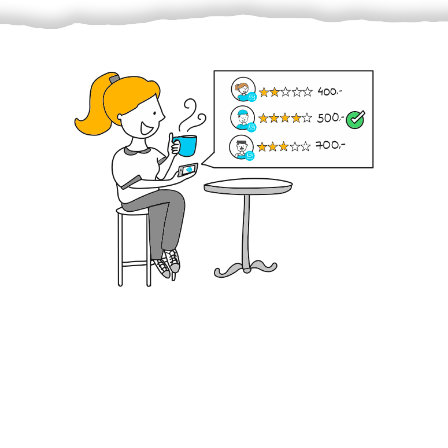
Krok III. - Hodnocení
Vybraný šikula vaše zadání po domluvě a v souladu s
jeho nabídkou vyřeší. Po splnění úkolu mu náleží
dohodnutá odměna. Zda proběhlo vše jak mělo, se