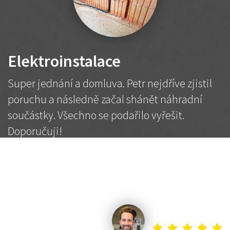
Elektroinstalace
Super jednání a domluva. Petr nejdříve zjistil
poruchu a následně začal shánět náhradní
součástky. Všechno se podařilo vyřešit.
Doporučuji!
2 500 Kč
Dohodnutá cena
Petr K.