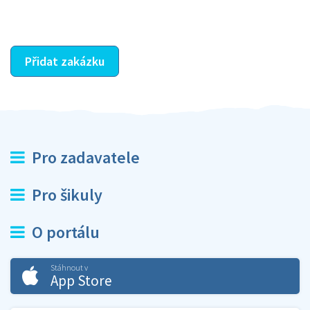
ostatní dozví z vašeho vzájemného hodnocení. A
máte vyřešeno :-)
Přidat zakázku
Pro zadavatele
Pro šikuly
O portálu
Stáhnout v
App Store