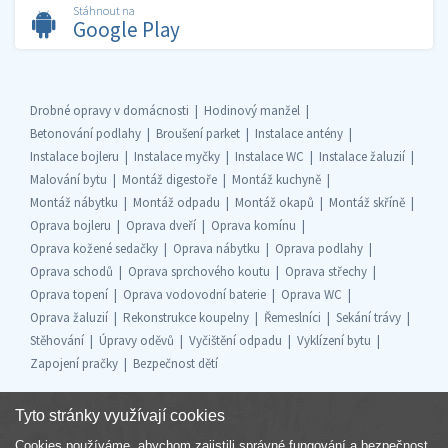
Stáhnout na
Google Play
Drobné opravy v domácnosti
Hodinový manžel
Betonování podlahy
Broušení parket
Instalace antény
Instalace bojleru
Instalace myčky
Instalace WC
Instalace žaluzií
Malování bytu
Montáž digestoře
Montáž kuchyně
Montáž nábytku
Montáž odpadu
Montáž okapů
Montáž skříně
Oprava bojleru
Oprava dveří
Oprava komínu
Oprava kožené sedačky
Oprava nábytku
Oprava podlahy
Oprava schodů
Oprava sprchového koutu
Oprava střechy
Oprava topení
Oprava vodovodní baterie
Oprava WC
Oprava žaluzií
Rekonstrukce koupelny
Řemeslníci
Sekání trávy
Stěhování
Úpravy oděvů
Vyčištění odpadu
Vyklízení bytu
Zapojení pračky
Bezpečnost dětí
Tyto stránky využívají cookies
Cookies používáme, abychom zajistili správné fungování a bezpečnost