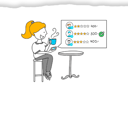
Krok III. - Hodnocení
Vybraný šikula vaše zadání po domluvě a v souladu s
jeho nabídkou vyřeší. Po splnění úkolu mu náleží
dohodnutá odměna. Zda proběhlo vše jak mělo, se