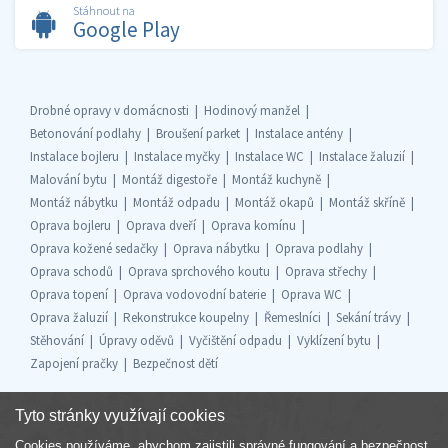
Stáhnout na
Google Play
Drobné opravy v domácnosti
Hodinový manžel
Betonování podlahy
Broušení parket
Instalace antény
Instalace bojleru
Instalace myčky
Instalace WC
Instalace žaluzií
Malování bytu
Montáž digestoře
Montáž kuchyně
Montáž nábytku
Montáž odpadu
Montáž okapů
Montáž skříně
Oprava bojleru
Oprava dveří
Oprava komínu
Oprava kožené sedačky
Oprava nábytku
Oprava podlahy
Oprava schodů
Oprava sprchového koutu
Oprava střechy
Oprava topení
Oprava vodovodní baterie
Oprava WC
Oprava žaluzií
Rekonstrukce koupelny
Řemeslníci
Sekání trávy
Stěhování
Úpravy oděvů
Vyčištění odpadu
Vyklízení bytu
Zapojení pračky
Bezpečnost dětí
Tyto stránky využívají cookies
Cookies používáme, abychom zajistili správné fungování a bezpečnost