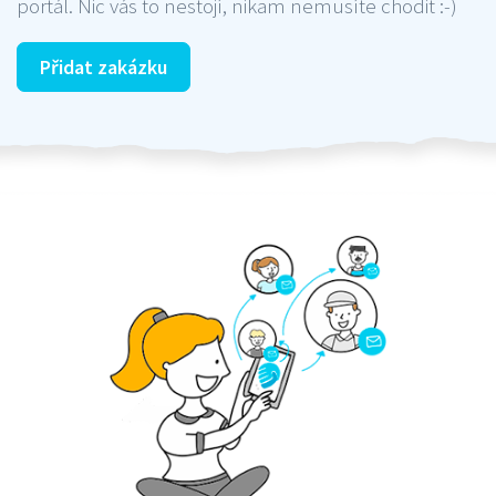
portál. Nic vás to nestojí, nikam nemusíte chodit :-)
Přidat zakázku