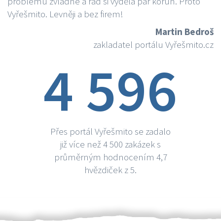
problému zvládne a rád si vydělá par korun. Proto
Vyřešmito. Levněji a bez firem!
Martin Bedroš
zakladatel portálu Vyřešmito.cz
4 596
Přes portál Vyřešmito se zadalo
již více než 4 500 zakázek s
průměrným hodnocením 4,7
hvězdiček z 5.