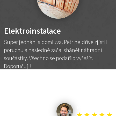
Elektroinstalace
Super jednání a domluva. Petr nejdříve zjistil
poruchu a následně začal shánět náhradní
součástky. Všechno se podařilo vyřešit.
Doporučuji!
2 500 Kč
Dohodnutá cena
Petr K.