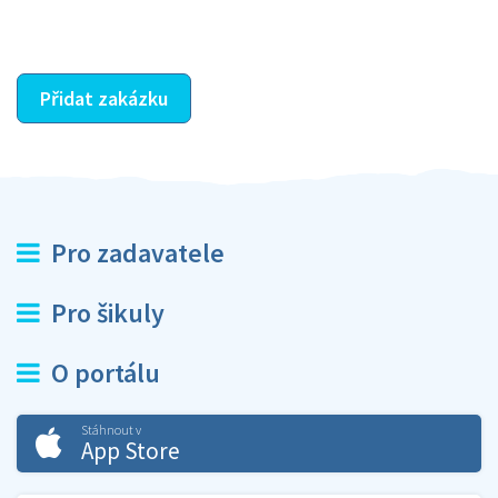
ostatní dozví z vašeho vzájemného hodnocení. A
máte vyřešeno :-)
Přidat zakázku
Pro zadavatele
Pro šikuly
O portálu
Stáhnout v
App Store