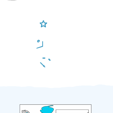
Ověření šikulové
Odměna po práci
Za 2 minuty