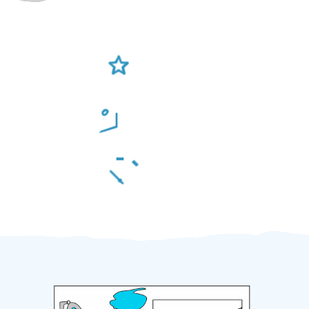
Ověření šikulové
Odměna po práci
Za 2 minuty