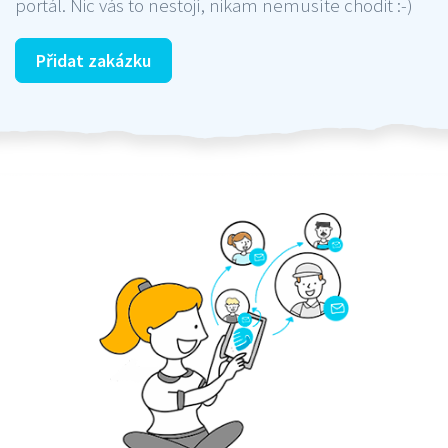
portál. Nic vás to nestojí, nikam nemusíte chodit :-)
Přidat zakázku