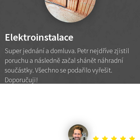
Elektroinstalace
Super jednání a domluva. Petr nejdříve zjistil
poruchu a následně začal shánět náhradní
součástky. Všechno se podařilo vyřešit.
Doporučuji!
2 500 Kč
Dohodnutá cena
Petr K.