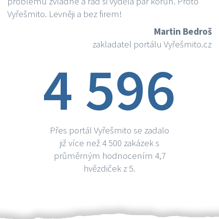
problému zvládne a rád si vydělá par korun. Proto
Vyřešmito. Levněji a bez firem!
Martin Bedroš
zakladatel portálu Vyřešmito.cz
4 596
Přes portál Vyřešmito se zadalo
již více než 4 500 zakázek s
průměrným hodnocením 4,7
hvězdiček z 5.