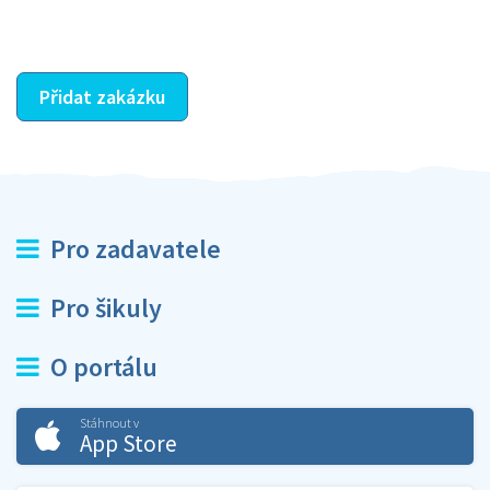
ostatní dozví z vašeho vzájemného hodnocení. A
máte vyřešeno :-)
Přidat zakázku
Pro zadavatele
Pro šikuly
O portálu
Stáhnout v
App Store