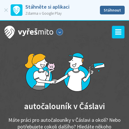
Stáhněte si aplikaci
Stáhnout
Zdarma v Google Play
autočalouník v Čáslavi
Máte práci pro autočalouníky v Čáslavi a okolí? Nebo
potřebujete cokoli dalšího? Hledáte někoho