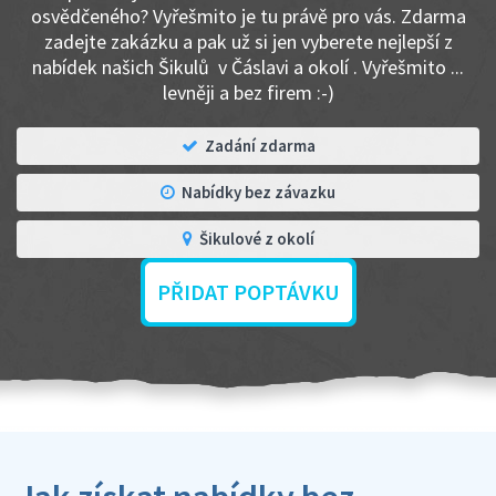
osvědčeného? Vyřešmito je tu právě pro vás. Zdarma
zadejte zakázku a pak už si jen vyberete nejlepší z
nabídek našich Šikulů v Čáslavi a okolí . Vyřešmito ...
levněji a bez firem :-)
Zadání zdarma
Nabídky bez závazku
Šikulové z okolí
PŘIDAT POPTÁVKU