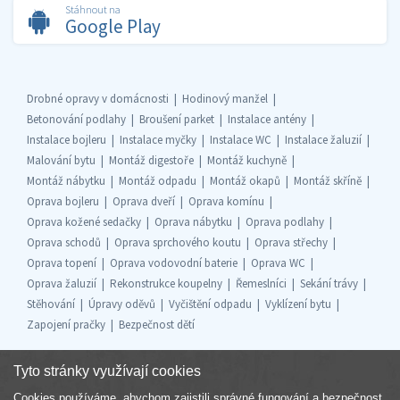
Stáhnout na
Google Play
Drobné opravy v domácnosti
Hodinový manžel
Betonování podlahy
Broušení parket
Instalace antény
Instalace bojleru
Instalace myčky
Instalace WC
Instalace žaluzií
Malování bytu
Montáž digestoře
Montáž kuchyně
Montáž nábytku
Montáž odpadu
Montáž okapů
Montáž skříně
Oprava bojleru
Oprava dveří
Oprava komínu
Oprava kožené sedačky
Oprava nábytku
Oprava podlahy
Oprava schodů
Oprava sprchového koutu
Oprava střechy
Oprava topení
Oprava vodovodní baterie
Oprava WC
Oprava žaluzií
Rekonstrukce koupelny
Řemeslníci
Sekání trávy
Stěhování
Úpravy oděvů
Vyčištění odpadu
Vyklízení bytu
Zapojení pračky
Bezpečnost dětí
Tyto stránky využívají cookies
Cookies používáme, abychom zajistili správné fungování a bezpečnost