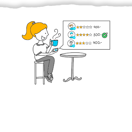
Krok III. - Hodnocení
Vybraný šikula vaše zadání po domluvě a v souladu s
jeho nabídkou vyřeší. Po splnění úkolu mu náleží
dohodnutá odměna. Zda proběhlo vše jak mělo, se