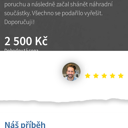
poruchu a následně začal shánět náhradní
součástky. Všechno se podařilo vyřešit.
Doporučuji!
2 500 Kč
Dohodnutá cena
Petr K.
Náš příběh