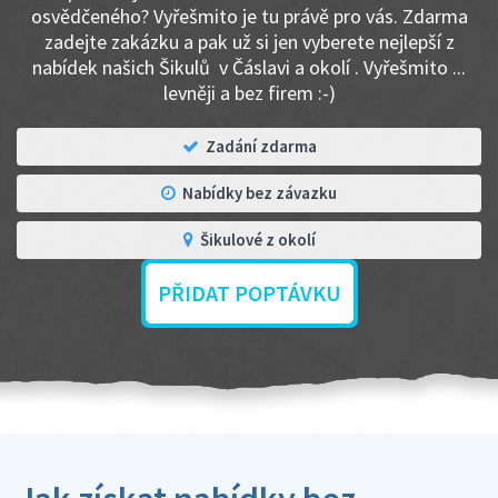
osvědčeného? Vyřešmito je tu právě pro vás. Zdarma
zadejte zakázku a pak už si jen vyberete nejlepší z
nabídek našich Šikulů v Čáslavi a okolí . Vyřešmito ...
levněji a bez firem :-)
Zadání zdarma
Nabídky bez závazku
Šikulové z okolí
PŘIDAT POPTÁVKU