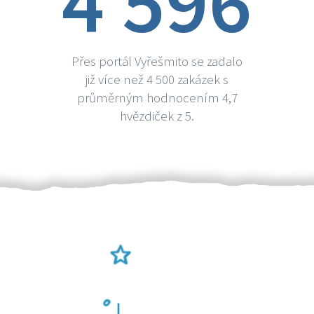
4 596
Přes portál Vyřešmito se zadalo
již více než 4 500 zakázek s
průměrným hodnocením 4,7
hvězdiček z 5.
Ověření šikulové
Odměna po práci