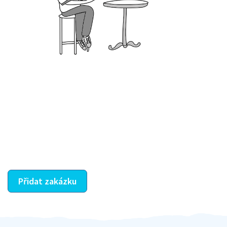
Krok III. - Hodnocení
Vybraný šikula vaše zadání po domluvě a v souladu s
jeho nabídkou vyřeší. Po splnění úkolu mu náleží
dohodnutá odměna. Zda proběhlo vše jak mělo, se
ostatní dozví z vašeho vzájemného hodnocení. A
máte vyřešeno :-)
Přidat zakázku