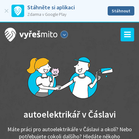
Stáhněte si aplikaci
Stáhnout
Zdarma v Google Play
autoelektrikář v Čáslavi
Máte práci pro autoelektrikáře v Čáslavi a okolí? Nebo
potřebujete cokoli dalšího? Hledáte někoho