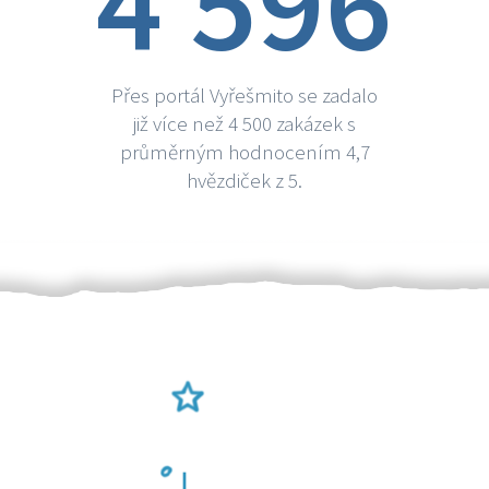
4 596
Přes portál Vyřešmito se zadalo
již více než 4 500 zakázek s
průměrným hodnocením 4,7
hvězdiček z 5.
Ověření šikulové
Odměna po práci