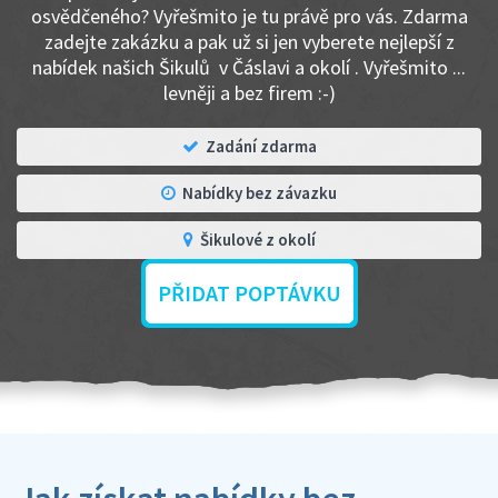
osvědčeného? Vyřešmito je tu právě pro vás. Zdarma
zadejte zakázku a pak už si jen vyberete nejlepší z
nabídek našich Šikulů v Čáslavi a okolí . Vyřešmito ...
levněji a bez firem :-)
Zadání zdarma
Nabídky bez závazku
Šikulové z okolí
PŘIDAT POPTÁVKU