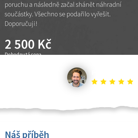
poruchu a následně začal shánět náhradní
součástky. Všechno se podařilo vyřešit.
Doporučuji!
2 500 Kč
Dohodnutá cena
Petr K.
Náš příběh