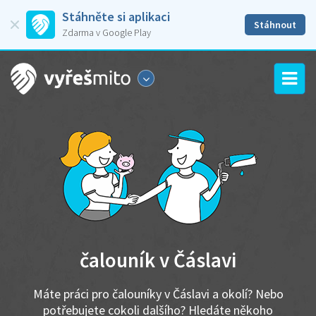
Stáhněte si aplikaci
Stáhnout
Zdarma v Google Play
čalouník v Čáslavi
Máte práci pro čalouníky v Čáslavi a okolí? Nebo
potřebujete cokoli dalšího? Hledáte někoho