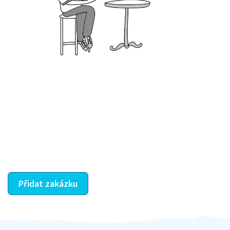
Krok III. - Hodnocení
Vybraný šikula vaše zadání po domluvě a v souladu s
jeho nabídkou vyřeší. Po splnění úkolu mu náleží
dohodnutá odměna. Zda proběhlo vše jak mělo, se
ostatní dozví z vašeho vzájemného hodnocení. A
máte vyřešeno :-)
Přidat zakázku