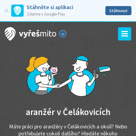
Stáhněte si aplikaci
Stáhnout
Zdarma v Google Play
aranžér v Čelákovicích
Máte práci pro aranžéry v Čelákovicích a okolí? Nebo
potřebujete cokoli dalšího? Hledáte někoho