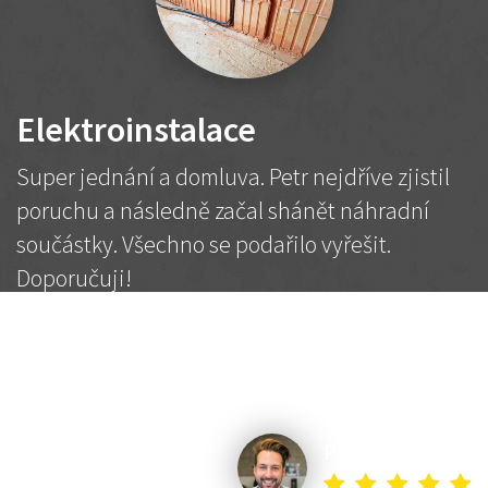
Elektroinstalace
Super jednání a domluva. Petr nejdříve zjistil
poruchu a následně začal shánět náhradní
součástky. Všechno se podařilo vyřešit.
Doporučuji!
2 500 Kč
Dohodnutá cena
Petr K.