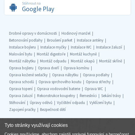
Stáhnout na
Google Play
Drobné opravy v domácnosti
Hodinový manžel
Betonování podlahy
Broušení parket
Instalace antény
Instalace bojleru
Instalace myčky
Instalace WC
Instalace žaluzií
Malování bytu
Montáž digestoře
Montáž kuchyně
Montáž nábytku
Montáž odpadu
Montáž okapů
Montáž skříně
Oprava bojleru
Oprava dveří
Oprava komínu
Oprava kožené sedačky
Oprava nábytku
Oprava podlahy
Oprava schodů
Oprava sprchového koutu
Oprava střechy
Oprava topení
Oprava vodovodní baterie
Oprava WC
Oprava žaluzií
Rekonstrukce koupelny
Řemeslníci
Sekání trávy
Stěhování
Úpravy oděvů
Vyčištění odpadu
Vyklízení bytu
Zapojení pračky
Bezpečnost dětí
Tyto stránky využívají cookies
Cookies používáme, abychom zajistili správné fungování a bezpečnost