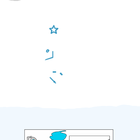
Ověření šikulové
Odměna po práci
Za 2 minuty