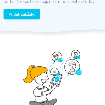
portál. Nic vás to nestojí, nikam nemusíte chodit :-)
Přidat zakázku