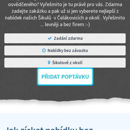
osvědčeného? Vyřešmito je tu právě pro vás. Zdarma
zadejte zakázku a pak už si jen vyberete nejlepší z
nabídek našich Šikulů v Čelákovicích a okolí . Vyřešmito
... levněji a bez firem :-)
Zadání zdarma
Nabídky bez závazku
Šikulové z okolí
PŘIDAT POPTÁVKU