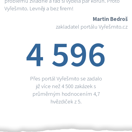
problému zvládne a rád si vydělá par korun. Proto
Vyřešmito. Levněji a bez firem!
Martin Bedroš
zakladatel portálu Vyřešmito.cz
4 596
Přes portál Vyřešmito se zadalo
již více než 4 500 zakázek s
průměrným hodnocením 4,7
hvězdiček z 5.