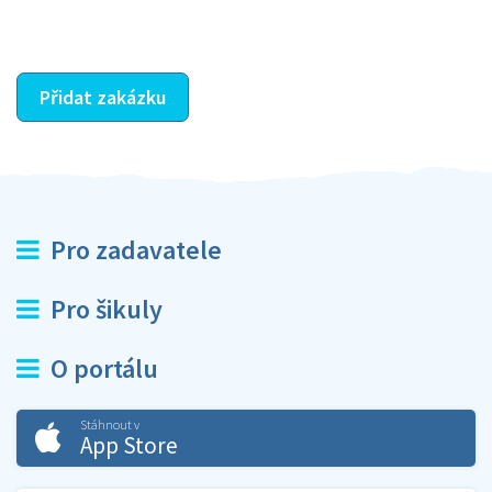
ostatní dozví z vašeho vzájemného hodnocení. A
máte vyřešeno :-)
Přidat zakázku
Pro zadavatele
Pro šikuly
O portálu
Stáhnout v
App Store