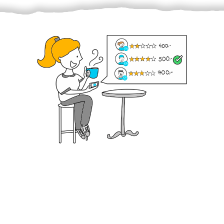
Krok III. - Hodnocení
Vybraný šikula vaše zadání po domluvě a v souladu s
jeho nabídkou vyřeší. Po splnění úkolu mu náleží
dohodnutá odměna. Zda proběhlo vše jak mělo, se