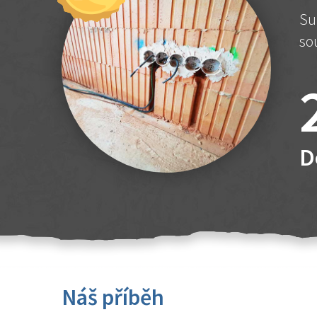
Su
so
D
Náš příběh