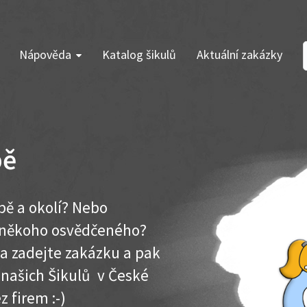
Nápověda
Katalog šikulů
Aktuální zakázky
pě
ípě a okolí? Nebo
e někoho osvědčeného?
ma zadejte zakázku a pak
k našich Šikulů v České
z firem :-)