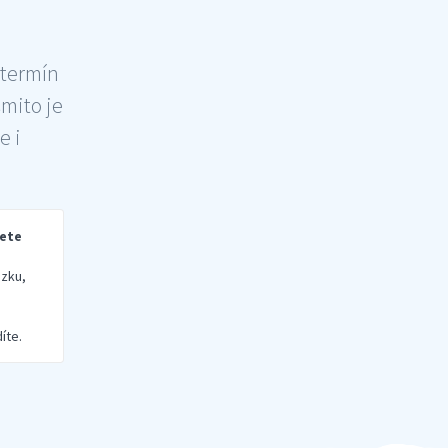
 termín
šmito je
e i
rete
zku,
íte.