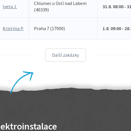
Chlumec u Ústí nad Labem
Iveta J.
31.8. 08:00 - 3
(40339)
Kristýna P.
Praha 7 (17000)
1.8. 09:00 - 28
Další zakázky
lektroinstalace