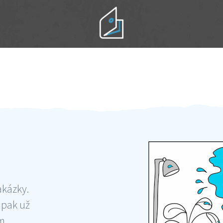
Práci hradíte po výkonu na místě
Odměna po práci
akázky.
 pak už
ám