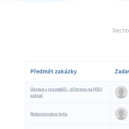
Nechte
Předmět zakázky
Zada
Úprava v rozvaděči - příprava na HDO
spínač
Rekonstrukce bytu