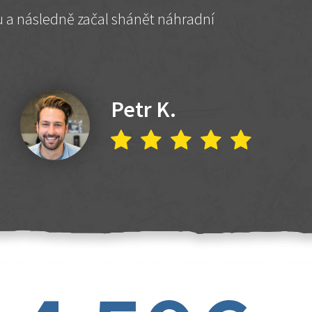
hu a následně začal shánět náhradní
Petr K.