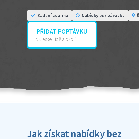
Zadání zdarma
Nabídky bez závazku
Š
PŘIDAT POPTÁVKU
v České Lípě a okolí
Jak získat nabídky bez