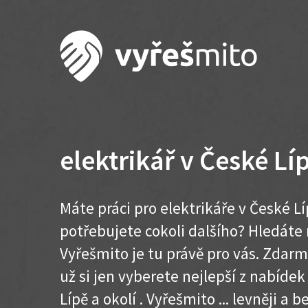
elektrikář v České Lí
Máte práci pro elektrikáře v České L
potřebujete cokoli dalšího? Hledát
Vyřešmito je tu právě pro vás. Zdar
už si jen vyberete nejlepší z nabíde
Lípě a okolí . Vyřešmito ... levněji a be