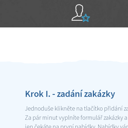
Sami hodnotíte schopnosti šikulů
Ověření šikulové
Krok I. - zadání zakázky
Jednoduše klikněte na tlačítko přidání z
Za pár minut vyplníte formulář zakázky a
jen čekáte na první nabídky. Nabídky v