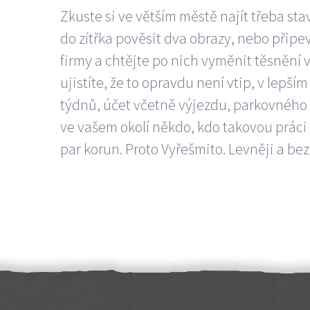
Zkuste si ve větším městě najít třeba sta
do zítřka pověsit dva obrazy, nebo připev
firmy a chtějte po nich vyměnit těsnění v
ujistíte, že to opravdu není vtip, v lepš
týdnů, účet včetně výjezdu, parkovného a
ve vašem okolí někdo, kdo takovou práci
par korun. Proto Vyřešmito. Levněji a bez