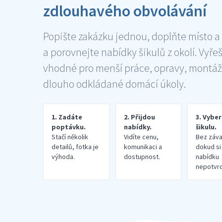
zdlouhavého obvolávání
Popište zakázku jednou, doplňte místo a
a porovnejte nabídky šikulů z okolí. Vyře
vhodné pro menší práce, opravy, montáž
dlouho odkládané domácí úkoly.
1. Zadáte
2. Přijdou
3. Vybe
poptávku.
nabídky.
šikulu.
Stačí několik
Vidíte cenu,
Bez záva
detailů, fotka je
komunikaci a
dokud si
výhoda.
dostupnost.
nabídku
nepotvrd